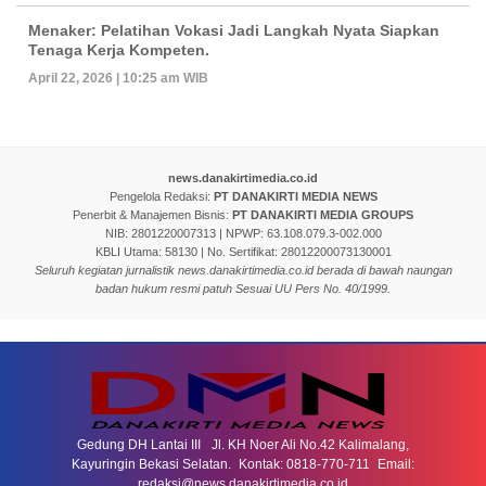
Menaker: Pelatihan Vokasi Jadi Langkah Nyata Siapkan
Tenaga Kerja Kompeten.
April 22, 2026 | 10:25 am WIB
news.danakirtimedia.co.id
Pengelola Redaksi:
PT DANAKIRTI MEDIA NEWS
Penerbit & Manajemen Bisnis:
PT DANAKIRTI MEDIA GROUPS
NIB: 2801220007313 | NPWP: 63.108.079.3-002.000
KBLI Utama: 58130 | No. Sertifikat: 28012200073130001
Seluruh kegiatan jurnalistik news.danakirtimedia.co.id berada di bawah naungan
badan hukum resmi patuh Sesuai UU Pers No. 40/1999.
Gedung DH Lantai III Jl. KH Noer Ali No.42 Kalimalang,
Kayuringin Bekasi Selatan. Kontak: 0818-770-711 Email:
redaksi@news.danakirtimedia.co.id