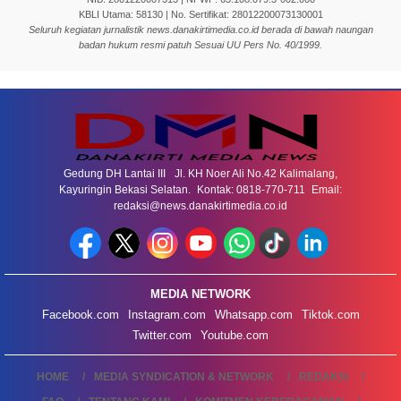
KBLI Utama: 58130 | No. Sertifikat: 28012200073130001
Seluruh kegiatan jurnalistik news.danakirtimedia.co.id berada di bawah naungan
badan hukum resmi patuh Sesuai UU Pers No. 40/1999.
Gedung DH Lantai III Jl. KH Noer Ali No.42 Kalimalang,
Kayuringin Bekasi Selatan. Kontak: 0818-770-711 Email:
redaksi@news.danakirtimedia.co.id
MEDIA NETWORK
Facebook.com
Instagram.com
Whatsapp.com
Tiktok.com
Twitter.com
Youtube.com
HOME
MEDIA SYNDICATION & NETWORK
REDAKSI