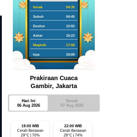
Imsak
04:35
Subuh
04:45
Dzuhur
12:02
Ashar
15:23
Maghrib
17:58
Isya
19:09
Sumber: Kemenag
Prakiraan Cuaca
Gambir, Jakarta
Hari Ini
Besok
06 Aug 2026
07 Aug 2026
19:00 WIB
22:00 WIB
Cerah Berawan
Cerah Berawan
29°C | 70%
28°C | 74%