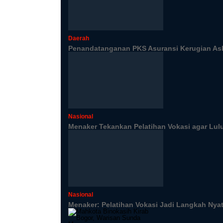
Daerah
Penandatanganan PKS Asuransi Kerugian Ask
Nasional
Menaker Tekankan Pelatihan Vokasi agar Lul
Nasional
Menaker: Pelatihan Vokasi Jadi Langkah Nya