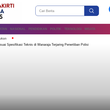
ATAN
NASIONAL
PENDIDIKAN
POLITIK
TEKNOLOGI
WISATA
mukan