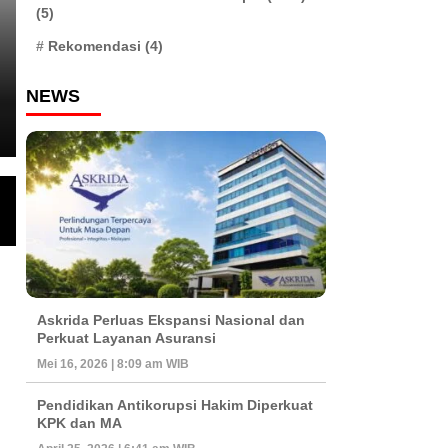
MEDIA NETWORK
(5)
MITRA MEDIA : Polemik Revit
Rekomendasi
(4)
Garut: Dugaan Monopoli Proy
NEWS
dan Keterlibatan Oknum Peja
MITRA MEDIA : Polemik Revitalisasi Pasar Baru Garut: Dugaan Monopoli P
Sorotan Publi
Askrida Perluas Ekspansi Nasional dan
Perkuat Layanan Asuransi
Mei 16, 2026 | 8:09 am WIB
Pendidikan Antikorupsi Hakim Diperkuat
KPK dan MA