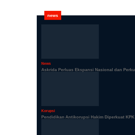
news
News
Askrida Perluas Ekspansi Nasional dan Perk
Korupsi
Pendidikan Antikorupsi Hakim Diperkuat KP