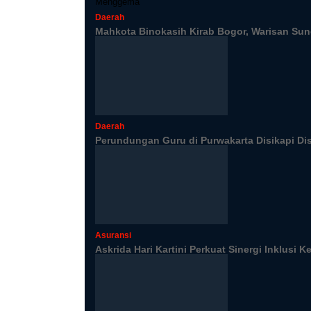
Daerah
Mahkota Binokasih Kirab Bogor, Warisan S
Daerah
Perundungan Guru di Purwakarta Disikapi Di
Asuransi
Askrida Hari Kartini Perkuat Sinergi Inklusi 