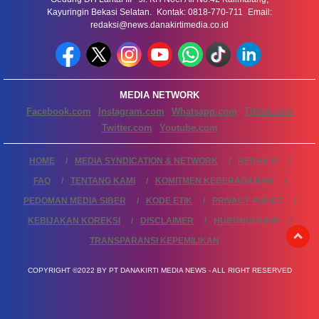
Kayuringin Bekasi Selatan. Kontak: 0818-770-711 Email:
redaksi@news.danakirtimedia.co.id
MEDIA NETWORK
Facebook.com
Instagram.com
Whatsapp.com
Tiktok.com
Twitter.com
Youtube.com
HOME
MEDIA SYNDICATION & NETWORK
REDAKSI
FAQ
TENTANG KAMI
KOMITMEN KEBERAGAMAN
PEDOMAN MEDIA SIBER
KODE ETIK
PRIVACY POLICY
KEBIJAKAN KOREKSI
DISCLAIMER
HUBUNGI KAMI
TRANSPARANSI KEPEMILIKAN
COPYRIGHT ©2022 BY PT DANAKIRTI MEDIA NEWS - ALL RIGHT RESERVED