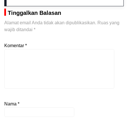
Tinggalkan Balasan
Alamat email Anda tidak akan dipublikasikan.
Ruas yang
wajib ditandai
*
Komentar
*
Nama
*