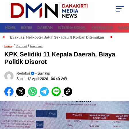
HOME
BISNIS
DAERAH
INTERNASIONAL
KESEHATAN
NASI
Evakuasi Helikopter Jatuh Sekadau, 8 Korban Ditemukan
/
/
Home
Korupsi
Nasional
KPK Selidiki 11 Kepala Daerah, Biaya
Politik Disorot
Redaksi
- Jurnalis
Sabtu, 18 April 2026
- 06:40 WIB