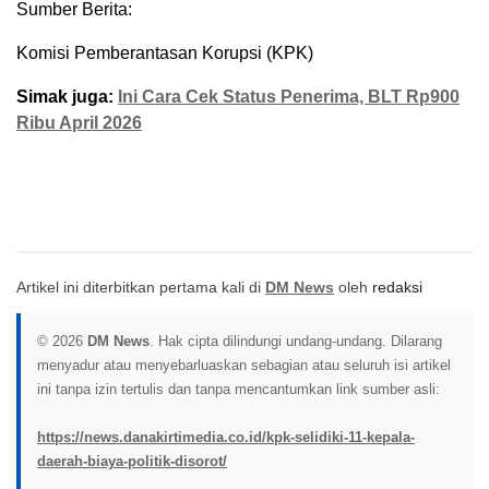
Sumber Berita:
Komisi Pemberantasan Korupsi (KPK)
Simak juga:
Ini Cara Cek Status Penerima, BLT Rp900
Ribu April 2026
Artikel ini diterbitkan pertama kali di
DM News
oleh
redaksi
© 2026
DM News
. Hak cipta dilindungi undang-undang. Dilarang
menyadur atau menyebarluaskan sebagian atau seluruh isi artikel
ini tanpa izin tertulis dan tanpa mencantumkan link sumber asli:
https://news.danakirtimedia.co.id/kpk-selidiki-11-kepala-
daerah-biaya-politik-disorot/