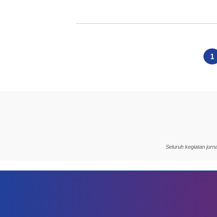
Paginasi
pos
1
Seluruh kegiatan jur