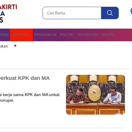
ATAN
NASIONAL
PENDIDIKAN
POLITIK
TEKNOLOGI
WISATA
mukan
iperkuat KPK dan MA
lui kerja sama KPK dan MA untuk
korupsi.