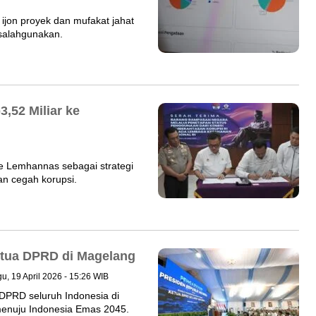
ijon proyek dan mufakat jahat
salahgunakan.
,52 Miliar ke
e Lemhannas sebagai strategi
an cegah korupsi.
etua DPRD di Magelang
u, 19 April 2026 - 15:26 WIB
DPRD seluruh Indonesia di
menuju Indonesia Emas 2045.