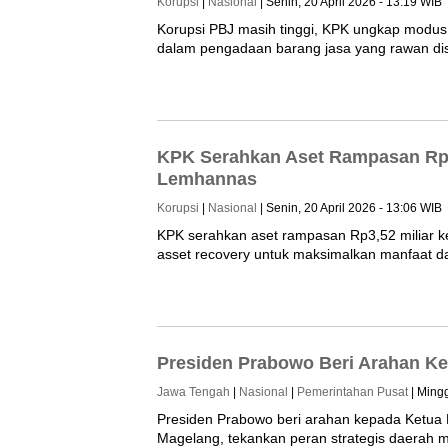
Korupsi
|
Nasional
| Senin, 20 April 2026 - 13:19 WIB
Korupsi PBJ masih tinggi, KPK ungkap modus 
dalam pengadaan barang jasa yang rawan di
KPK Serahkan Aset Rampasan Rp3
Lemhannas
Korupsi
|
Nasional
| Senin, 20 April 2026 - 13:06 WIB
KPK serahkan aset rampasan Rp3,52 miliar k
asset recovery untuk maksimalkan manfaat d
Presiden Prabowo Beri Arahan K
Jawa Tengah
|
Nasional
|
Pemerintahan Pusat
| Mingg
Presiden Prabowo beri arahan kepada Ketua 
Magelang, tekankan peran strategis daerah 