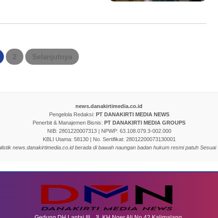
2
Selanjutnya
news.danakirtimedia.co.id
Pengelola Redaksi:
PT DANAKIRTI MEDIA NEWS
Penerbit & Manajemen Bisnis:
PT DANAKIRTI MEDIA GROUPS
NIB: 2801220007313 | NPWP: 63.108.079.3-002.000
KBLI Utama: 58130 | No. Sertifikat: 28012200073130001
nalistik news.danakirtimedia.co.id berada di bawah naungan badan hukum resmi patuh Sesuai
Gedung DH Lantai III Jl. KH Noer Ali No.42 Kalimalang,