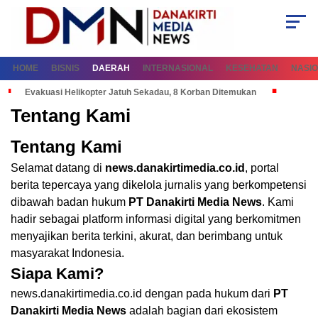
HOME
BISNIS
DAERAH
INTERNASIONAL
KESEHATAN
NASI
Evakuasi Helikopter Jatuh Sekadau, 8 Korban Ditemukan
Tentang Kami
Tentang Kami
Selamat datang di
news.danakirtimedia.co.id
, portal
berita tepercaya yang dikelola jurnalis yang berkompetensi
dibawah badan hukum
PT Danakirti Media News
. Kami
hadir sebagai platform informasi digital yang berkomitmen
menyajikan berita terkini, akurat, dan berimbang untuk
masyarakat Indonesia.
Siapa Kami?
news.danakirtimedia.co.id
dengan pada hukum dari
PT
Danakirti Media News
adalah bagian dari ekosistem