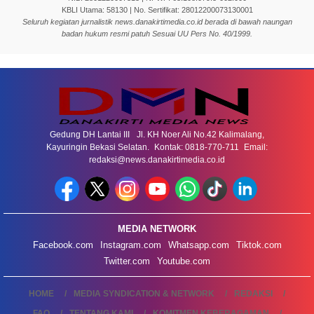
KBLI Utama: 58130 | No. Sertifikat: 28012200073130001
Seluruh kegiatan jurnalistik news.danakirtimedia.co.id berada di bawah naungan
badan hukum resmi patuh Sesuai UU Pers No. 40/1999.
Gedung DH Lantai III Jl. KH Noer Ali No.42 Kalimalang,
Kayuringin Bekasi Selatan. Kontak: 0818-770-711 Email:
redaksi@news.danakirtimedia.co.id
MEDIA NETWORK
Facebook.com
Instagram.com
Whatsapp.com
Tiktok.com
Twitter.com
Youtube.com
HOME
MEDIA SYNDICATION & NETWORK
REDAKSI
FAQ
TENTANG KAMI
KOMITMEN KEBERAGAMAN