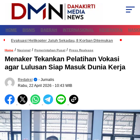
HOME
BISNIS
DAERAH
INTERNASIONAL
KESEHATAN
NASI
Evakuasi Helikopter Jatuh Sekadau, 8 Korban Ditemukan
/
/
/
Home
Nasional
Pemerintahan Pusat
Press Realease
Menaker Tekankan Pelatihan Vokasi
agar Lulusan Siap Masuk Dunia Kerja
Redaksi
- Jurnalis
Rabu, 22 April 2026
- 10:43 WIB