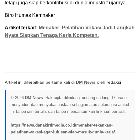
tetapi juga siap berkontribusi di dunia industri,” ujarnya.
Biro Humas Kemnaker
Artikel terkait:
Menaker: Pelatihan Vokasi Jadi Langkah
Nyata Siapkan Tenaga Kerja Kompeten.
Artikel ini diterbitkan pertama kali di
DM News
oleh
redaksi
© 2026
DM News
. Hak cipta dilindungi undang-undang. Dilarang
menyadur atau menyebarluaskan sebagian atau seluruh isi artikel
ini tanpa izin tertulis dan tanpa mencantumkan link sumber asli:
https://news.danakirtimedia.co.id/menaker-tekankan-
pelatihan-vokasi-agar-lulusan-siap-masuk-dunia-kerja/