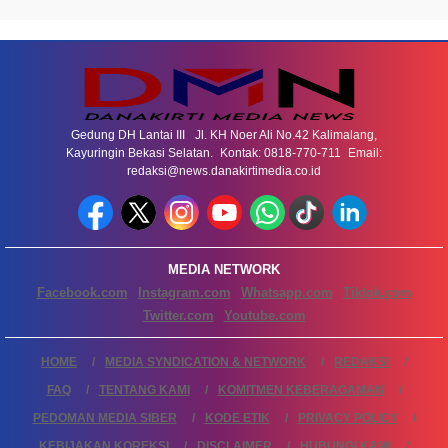
Gedung DH Lantai III Jl. KH Noer Ali No.42 Kalimalang,
Kayuringin Bekasi Selatan. Kontak: 0818-770-711 Email:
redaksi@news.danakirtimedia.co.id
MEDIA NETWORK
Facebook.com
Instagram.com
Whatsapp.com
Tiktok.com
Twitter.com
Youtube.com
HOME
MEDIA SYNDICATION & NETWORK
REDAKSI
FAQ
TENTANG KAMI
KOMITMEN KEBERAGAMAN
PEDOMAN MEDIA SIBER
KODE ETIK
PRIVACY POLICY
KEBIJAKAN KOREKSI
DISCLAIMER
HUBUNGI KAMI