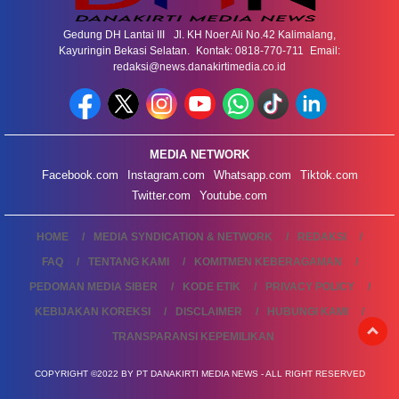
Gedung DH Lantai III Jl. KH Noer Ali No.42 Kalimalang,
Kayuringin Bekasi Selatan. Kontak: 0818-770-711 Email:
redaksi@news.danakirtimedia.co.id
MEDIA NETWORK
Facebook.com
Instagram.com
Whatsapp.com
Tiktok.com
Twitter.com
Youtube.com
HOME
MEDIA SYNDICATION & NETWORK
REDAKSI
FAQ
TENTANG KAMI
KOMITMEN KEBERAGAMAN
PEDOMAN MEDIA SIBER
KODE ETIK
PRIVACY POLICY
KEBIJAKAN KOREKSI
DISCLAIMER
HUBUNGI KAMI
TRANSPARANSI KEPEMILIKAN
COPYRIGHT ©2022 BY PT DANAKIRTI MEDIA NEWS - ALL RIGHT RESERVED