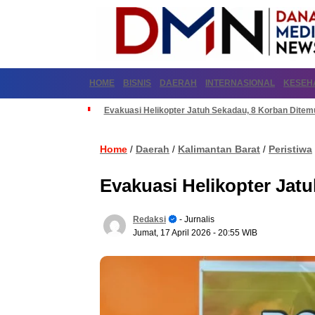
HOME
BISNIS
DAERAH
INTERNASIONAL
KESEH
Evakuasi Helikopter Jatuh Sekadau, 8 Korban Dite
Home
Daerah
Kalimantan Barat
Peristiwa
/
/
/
Evakuasi Helikopter Jat
Redaksi
- Jurnalis
Jumat, 17 April 2026
- 20:55 WIB