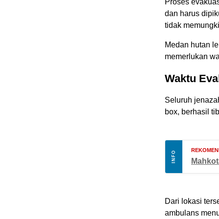
Proses evakuas
dan harus dipi
tidak memungk
Medan hutan le
memerlukan wakt
Waktu Eva
Seluruh jenaza
box, berhasil t
REKOMEN
INFO
Mahkot
Dari lokasi te
ambulans menu