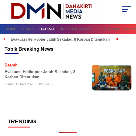
HOME
BISNIS
DAERAH
INTERNASIONAL
KESEHATAN
NASI
Evakuasi Helikopter Jatuh Sekadau, 8 Korban Ditemukan
Topik
Breaking News
Daerah
Evakuasi Helikopter Jatuh Sekadau, 8
Korban Ditemukan
Jumat, 17 April 2026 - 20:55 WIB
TRENDING