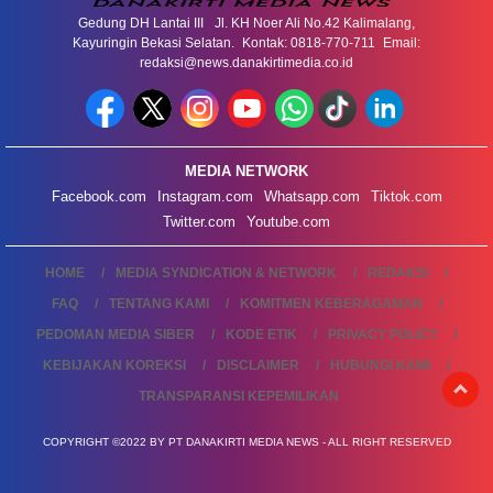
Gedung DH Lantai III Jl. KH Noer Ali No.42 Kalimalang,
Kayuringin Bekasi Selatan. Kontak: 0818-770-711 Email:
redaksi@news.danakirtimedia.co.id
MEDIA NETWORK
Facebook.com
Instagram.com
Whatsapp.com
Tiktok.com
Twitter.com
Youtube.com
HOME
MEDIA SYNDICATION & NETWORK
REDAKSI
FAQ
TENTANG KAMI
KOMITMEN KEBERAGAMAN
PEDOMAN MEDIA SIBER
KODE ETIK
PRIVACY POLICY
KEBIJAKAN KOREKSI
DISCLAIMER
HUBUNGI KAMI
TRANSPARANSI KEPEMILIKAN
COPYRIGHT ©2022 BY PT DANAKIRTI MEDIA NEWS - ALL RIGHT RESERVED