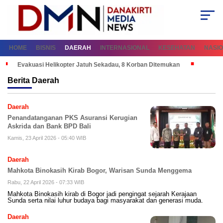
HOME
BISNIS
DAERAH
INTERNASIONAL
KESEHATAN
NASI
Evakuasi Helikopter Jatuh Sekadau, 8 Korban Ditemukan
Berita
Daerah
Daerah
Penandatanganan PKS Asuransi Kerugian
Askrida dan Bank BPD Bali
Kamis, 23 April 2026 - 05:40 WIB
Daerah
Mahkota Binokasih Kirab Bogor, Warisan Sunda Menggema
Rabu, 22 April 2026 - 07:33 WIB
Mahkota Binokasih kirab di Bogor jadi pengingat sejarah Kerajaan
Sunda serta nilai luhur budaya bagi masyarakat dan generasi muda.
Daerah