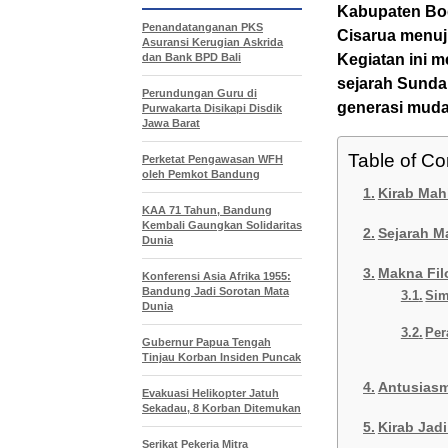
Kabupaten Bog
Penandatanganan PKS
Cisarua menuj
Asuransi Kerugian Askrida
dan Bank BPD Bali
Kegiatan ini 
sejarah Sunda 
Perundungan Guru di
generasi muda
Purwakarta Disikapi Disdik
Jawa Barat
Table of Co
Perketat Pengawasan WFH
oleh Pemkot Bandung
Kirab Mah
KAA 71 Tahun, Bandung
Kembali Gaungkan Solidaritas
Sejarah M
Dunia
Makna Fil
Konferensi Asia Afrika 1955:
Bandung Jadi Sorotan Mata
Sim
Dunia
Per
Gubernur Papua Tengah
Tinjau Korban Insiden Puncak
Antusiasm
Evakuasi Helikopter Jatuh
Sekadau, 8 Korban Ditemukan
Kirab Jad
Serikat Pekerja Mitra