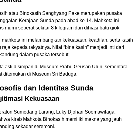
asih atau Binokasih Sanghyang Pake merupakan pusaka
inggalan Kerajaan Sunda pada abad ke-14. Mahkota ini
as murni seberat sekitar 8 kilogram dan dihiasi batu giok.
s, mahkota ini melambangkan kekuasaan, keadilan, serta kasih
raja kepada rakyatnya. Nilai “bina kasih” menjadi inti dari
kandung dalam pusaka tersebut.
ota asli disimpan di Museum Prabu Geusan Ulun, sementara
at ditemukan di Museum Sri Baduga.
osofis dan Identitas Sunda
gitimasi Kekuasaan
raton Sumedang Larang, Luky Djohari Soemawilaga,
wa kirab Mahkota Binokasih memiliki makna yang jauh
banding sekadar seremoni.