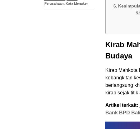
Perusahaan, Kata Menaker
Kesimpul
Kirab Ma
Budaya
Kirab Mahkota 
kebangkitan ke
berlangsung kh
kirab sejak titi
Artikel terkait:
Bank BPD Bal