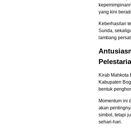
kepemimpinanny
yang kini berad
Keberhasilan t
Sunda, sekalig
lambang persat
Antusias
Pelestari
Kirab Mahkota 
Kabupaten Bogor
bentuk penghor
Momentum ini 
akan pentingny
simbol, tetapi 
sehari-hari.