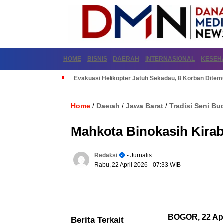
HOME
BISNIS
DAERAH
INTERNASIONAL
KESEH
Evakuasi Helikopter Jatuh Sekadau, 8 Korban Dite
Home
Daerah
Jawa Barat
Tradisi Seni Bu
/
/
/
Mahkota Binokasih Kira
Redaksi
- Jurnalis
Rabu, 22 April 2026
- 07:33 WIB
BOGOR, 22 Apr
Berita Terkait