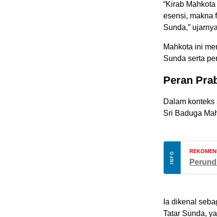
“Kirab Mahkota
esensi, makna f
Sunda,” ujarnya
Mahkota ini men
Sunda serta pe
Peran Prab
Dalam konteks s
Sri Baduga Mah
REKOMEN
INFO
Perundu
Ia dikenal seba
Tatar Sunda, y