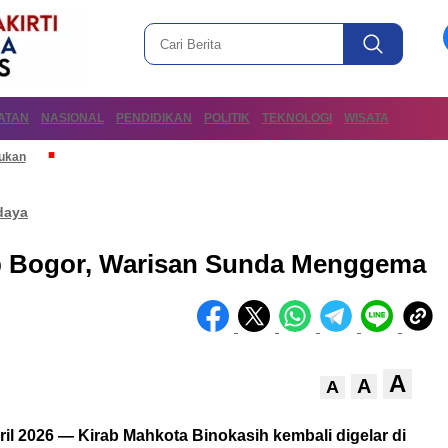
ATAN
NASIONAL
PENDIDIKAN
POLITIK
TEKNOLOGI
WISATA
mukan
daya
b Bogor, Warisan Sunda Menggema
A
A
A
il 2026 — Kirab Mahkota Binokasih kembali digelar di