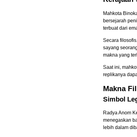
Mahkota Binok
bersejarah pen
terbuat dari em
Secara filosofi
sayang seorang 
makna yang ter
Saat ini, mahk
replikanya dap
Makna Fil
Simbol Le
Radya Anom Ke
menegaskan bah
lebih dalam di