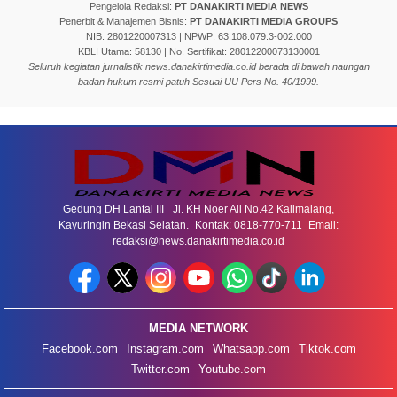
Pengelola Redaksi:
PT DANAKIRTI MEDIA NEWS
Penerbit & Manajemen Bisnis:
PT DANAKIRTI MEDIA GROUPS
NIB: 2801220007313 | NPWP: 63.108.079.3-002.000
KBLI Utama: 58130 | No. Sertifikat: 28012200073130001
Seluruh kegiatan jurnalistik news.danakirtimedia.co.id berada di bawah naungan
badan hukum resmi patuh Sesuai UU Pers No. 40/1999.
Gedung DH Lantai III Jl. KH Noer Ali No.42 Kalimalang,
Kayuringin Bekasi Selatan. Kontak: 0818-770-711 Email:
redaksi@news.danakirtimedia.co.id
MEDIA NETWORK
Facebook.com
Instagram.com
Whatsapp.com
Tiktok.com
Twitter.com
Youtube.com