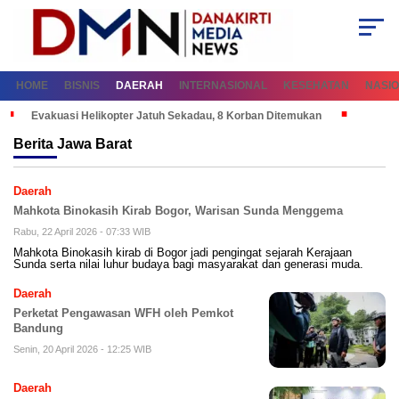
HOME
BISNIS
DAERAH
INTERNASIONAL
KESEHATAN
NASI
Evakuasi Helikopter Jatuh Sekadau, 8 Korban Ditemukan
Berita
Jawa Barat
Daerah
Mahkota Binokasih Kirab Bogor, Warisan Sunda Menggema
Rabu, 22 April 2026 - 07:33 WIB
Mahkota Binokasih kirab di Bogor jadi pengingat sejarah Kerajaan
Sunda serta nilai luhur budaya bagi masyarakat dan generasi muda.
Daerah
Perketat Pengawasan WFH oleh Pemkot
Bandung
Senin, 20 April 2026 - 12:25 WIB
Daerah