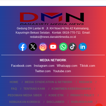
Gedung DH Lantai III Jl. KH Noer Ali No.42 Kalimalang,
Kayuringin Bekasi Selatan. Kontak: 0818-770-711 Email:
redaksi@news.danakirtimedia.co.id
MEDIA NETWORK
Facebook.com
Instagram.com
Whatsapp.com
Tiktok.com
Twitter.com
Youtube.com
HOME
MEDIA SYNDICATION & NETWORK
REDAKSI
FAQ
TENTANG KAMI
KOMITMEN KEBERAGAMAN
PEDOMAN MEDIA SIBER
KODE ETIK
PRIVACY POLICY
KEBIJAKAN KOREKSI
DISCLAIMER
HUBUNGI KAMI