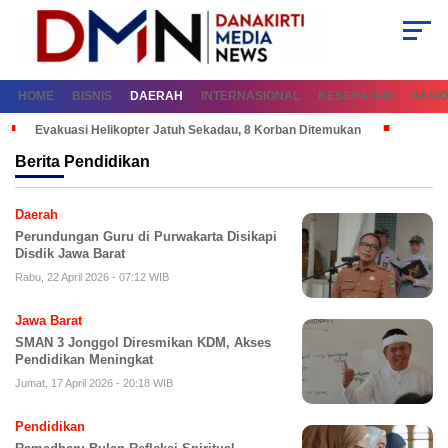
HOME
BISNIS
DAERAH
INTERNASIONAL
KESEHATAN
NASI
Evakuasi Helikopter Jatuh Sekadau, 8 Korban Ditemukan
Berita
Pendidikan
Daerah
Perundungan Guru di Purwakarta Disikapi
Disdik Jawa Barat
Rabu, 22 April 2026 - 07:12 WIB
Jawa Barat
SMAN 3 Jonggol Diresmikan KDM, Akses
Pendidikan Meningkat
Jumat, 17 April 2026 - 20:18 WIB
Pendidikan