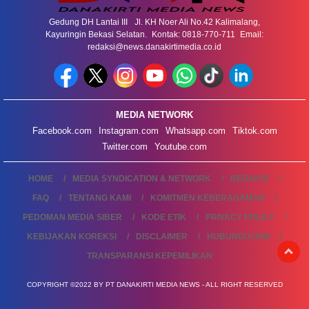
Gedung DH Lantai III Jl. KH Noer Ali No.42 Kalimalang,
Kayuringin Bekasi Selatan. Kontak: 0818-770-711 Email:
redaksi@news.danakirtimedia.co.id
MEDIA NETWORK
Facebook.com
Instagram.com
Whatsapp.com
Tiktok.com
Twitter.com
Youtube.com
HOME
MEDIA SYNDICATION & NETWORK
REDAKSI
FAQ
TENTANG KAMI
KOMITMEN KEBERAGAMAN
PEDOMAN MEDIA SIBER
KODE ETIK
PRIVACY POLICY
KEBIJAKAN KOREKSI
DISCLAIMER
HUBUNGI KAMI
TRANSPARANSI KEPEMILIKAN
COPYRIGHT ©2022 BY PT DANAKIRTI MEDIA NEWS - ALL RIGHT RESERVED