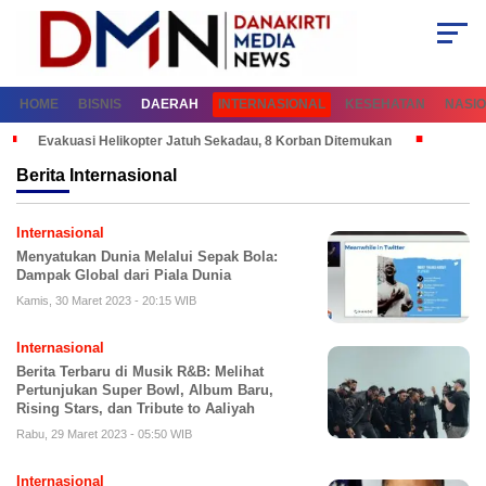
HOME
BISNIS
DAERAH
INTERNASIONAL
KESEHATAN
NASI
Evakuasi Helikopter Jatuh Sekadau, 8 Korban Ditemukan
Berita
Internasional
Internasional
Menyatukan Dunia Melalui Sepak Bola:
Dampak Global dari Piala Dunia
Kamis, 30 Maret 2023 - 20:15 WIB
Internasional
Berita Terbaru di Musik R&B: Melihat
Pertunjukan Super Bowl, Album Baru,
Rising Stars, dan Tribute to Aaliyah
Rabu, 29 Maret 2023 - 05:50 WIB
Internasional