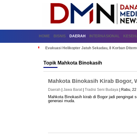
HOME
BISNIS
DAERAH
INTERNASIONAL
KESEH
Evakuasi Helikopter Jatuh Sekadau, 8 Korban Dite
Topik
Mahkota Binokasih
Mahkota Binokasih Kirab Bogor,
Daerah
|
Jawa Barat
|
Tradisi Seni Budaya
| Rabu, 22 
Mahkota Binokasih kirab di Bogor jadi pengingat 
generasi muda.