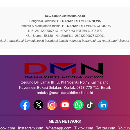
news.danakirtimedia.co.id
Pengelola Redaksi:
PT DANAKIRTI MEDIA NEWS
Penerbit & Manajemen Bisnis:
PT DANAKIRTI MEDIA GROUPS
NIB: 2801220007313 | NPWP: 63.108.079.3-002.000
KBLI Utama: 58130 | No. Sertifikat: 28012200073130001
nalistik news.danakirtimedia.co.id berada di bawah naungan badan hukum resmi patuh Sesuai
Gedung DH Lantai III Jl. KH Noer Ali No.42 Kalimalang,
Kayuringin Bekasi Selatan. Kontak: 0818-770-711 Email:
redaksi@news.danakirtimedia.co.id
MEDIA NETWORK
book.com
Instagram.com
Whatsapp.com
Tiktok.com
Twitter.com
Youtub