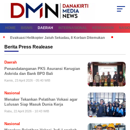
HOME
BISNIS
DAERAH
INTERNASIONAL
KESEHATAN
NASI
Evakuasi Helikopter Jatuh Sekadau, 8 Korban Ditemukan
Berita
Press Realease
Daerah
Penandatanganan PKS Asuransi Kerugian
Askrida dan Bank BPD Bali
Kamis, 23 April 2026 - 05:40 WIB
Nasional
Menaker Tekankan Pelatihan Vokasi agar
Lulusan Siap Masuk Dunia Kerja
Rabu, 22 April 2026 - 10:43 WIB
Nasional