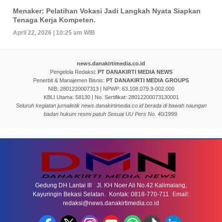
Menaker: Pelatihan Vokasi Jadi Langkah Nyata Siapkan
Tenaga Kerja Kompeten.
April 22, 2026 | 10:25 am WIB
news.danakirtimedia.co.id
Pengelola Redaksi:
PT DANAKIRTI MEDIA NEWS
Penerbit & Manajemen Bisnis:
PT DANAKIRTI MEDIA GROUPS
NIB: 2801220007313 | NPWP: 63.108.079.3-002.000
KBLI Utama: 58130 | No. Sertifikat: 28012200073130001
Seluruh kegiatan jurnalistik news.danakirtimedia.co.id berada di bawah naungan
badan hukum resmi patuh Sesuai UU Pers No. 40/1999.
Gedung DH Lantai III Jl. KH Noer Ali No.42 Kalimalang,
Kayuringin Bekasi Selatan. Kontak: 0818-770-711 Email:
redaksi@news.danakirtimedia.co.id