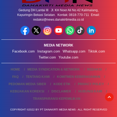
Gedung DH Lantai III Jl. KH Noer Ali No.42 Kalimalang,
Kayuringin Bekasi Selatan. Kontak: 0818-770-711 Email:
redaksi@news.danakirtimedia.co.id
MEDIA NETWORK
Facebook.com
Instagram.com
Whatsapp.com
Tiktok.com
Twitter.com
Youtube.com
HOME
MEDIA SYNDICATION & NETWORK
REDAKSI
FAQ
TENTANG KAMI
KOMITMEN KEBERAGAMAN
PEDOMAN MEDIA SIBER
KODE ETIK
PRIVACY POLICY
KEBIJAKAN KOREKSI
DISCLAIMER
HUBUNGI KAMI
TRANSPARANSI KEPEMILIKAN
COPYRIGHT ©2022 BY PT DANAKIRTI MEDIA NEWS - ALL RIGHT RESERVED