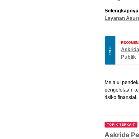
Selengkapnya
Layanan Asur
REKOMEND
INFO
Askrida
Publik
Melalui pendek
pengelolaan ke
risiko finansial.
TOPIK TERKAIT
Askrida Pe