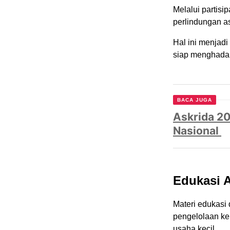
Melalui partis
perlindungan a
Hal ini menjadi
siap menghadap
BACA JUGA
Askrida 20
Nasional
Edukasi 
Materi edukasi
pengelolaan k
usaha kecil.