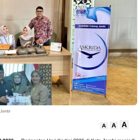
i Jambi
A
A
A