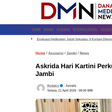
HOME
BISNIS
DAERAH
INTERNASIONAL
KESEH
Evakuasi Helikopter Jatuh Sekadau, 8 Korban Dite
Home
Asuransi
Jambi
News
/
/
/
Askrida Hari Kartini Perk
Jambi
Redaksi
- Jurnalis
Selasa, 21 April 2026
- 08:00 WIB