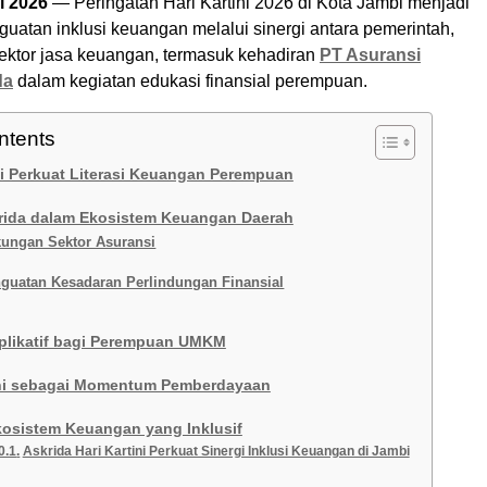
l 2026
— Peringatan Hari Kartini 2026 di Kota Jambi menjadi
atan inklusi keuangan melalui sinergi antara pemerintah,
sektor jasa keuangan, termasuk kehadiran
PT Asuransi
da
dalam kegiatan edukasi finansial perempuan.
ntents
i Perkuat Literasi Keuangan Perempuan
rida dalam Ekosistem Keuangan Daerah
ungan Sektor Asuransi
guatan Kesadaran Perlindungan Finansial
plikatif bagi Perempuan UMKM
ini sebagai Momentum Pemberdayaan
osistem Keuangan yang Inklusif
Askrida Hari Kartini Perkuat Sinergi Inklusi Keuangan di Jambi