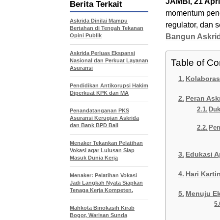
JAMBI, 21 Apri
Berita Terkait
momentum pengu
Askrida Dinilai Mampu
regulator, dan 
Bertahan di Tengah Tekanan
Opini Publik
Bangun Askri
Askrida Perluas Ekspansi
Nasional dan Perkuat Layanan
Table of Co
Asuransi
Kolaboras
Pendidikan Antikorupsi Hakim
Diperkuat KPK dan MA
Peran Ask
Duk
Penandatanganan PKS
Asuransi Kerugian Askrida
dan Bank BPD Bali
Pen
Menaker Tekankan Pelatihan
Vokasi agar Lulusan Siap
Edukasi A
Masuk Dunia Kerja
Hari Kart
Menaker: Pelatihan Vokasi
Jadi Langkah Nyata Siapkan
Tenaga Kerja Kompeten.
Menuju Ek
Mahkota Binokasih Kirab
Bogor, Warisan Sunda