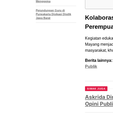
Menggema
Perundungan Guru di
Purwakarta Disikapi Disdik
Kolaboras
Jawa Barat
Perempu
Kegiatan edukas
Mayang menjadi
masyarakat, k
Berita lainnya:
Publik
SIMAK JUGA
Askrida Di
Opini Publ