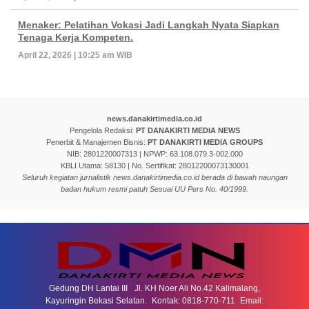
Menaker: Pelatihan Vokasi Jadi Langkah Nyata Siapkan
Tenaga Kerja Kompeten.
April 22, 2026 | 10:25 am WIB
news.danakirtimedia.co.id
Pengelola Redaksi:
PT DANAKIRTI MEDIA NEWS
Penerbit & Manajemen Bisnis:
PT DANAKIRTI MEDIA GROUPS
NIB: 2801220007313 | NPWP: 63.108.079.3-002.000
KBLI Utama: 58130 | No. Sertifikat: 28012200073130001
Seluruh kegiatan jurnalistik news.danakirtimedia.co.id berada di bawah naungan
badan hukum resmi patuh Sesuai UU Pers No. 40/1999.
Gedung DH Lantai III Jl. KH Noer Ali No.42 Kalimalang,
Kayuringin Bekasi Selatan. Kontak: 0818-770-711 Email: