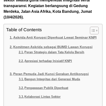
sektor swasta guna memperkuat integritas serta
transparansi. Kegiatan berlangsung di Gedung
Merdeka, Jalan Asia Afrika, Kota Bandung, Jumat
(10/4/2026).
Table of Contents
Askrida Anti Korupsi Diperkuat Lewat Seminar KNPI
Komitmen Askrida sebagai BUMD Lawan Korupsi
Peran Strategis dalam Tata Kelola Bersih
Apresiasi terhadap Inisiatif KNPI
Peran Pemuda Jadi Kunci Gerakan Antikorupsi
Bangun Integritas dari Generasi Muda
Pengawasan Publik Diperkuat
Kolaborasi Lintas Sektor