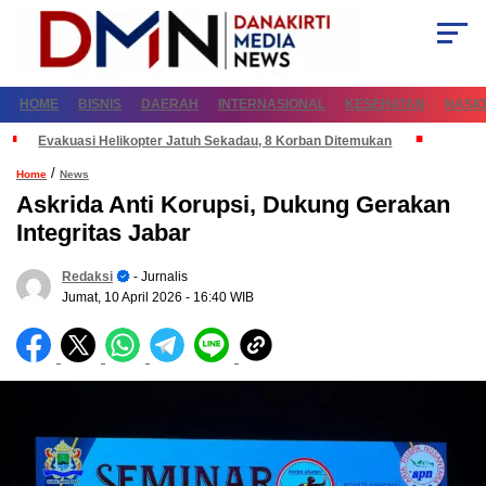
HOME
BISNIS
DAERAH
INTERNASIONAL
KESEHATAN
NASI
Evakuasi Helikopter Jatuh Sekadau, 8 Korban Ditemukan
/
Home
News
Askrida Anti Korupsi, Dukung Gerakan
Integritas Jabar
Redaksi
- Jurnalis
Jumat, 10 April 2026
- 16:40 WIB