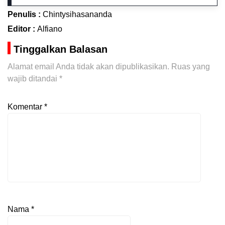
Penulis :
Chintysihasananda
Editor :
Alfiano
Tinggalkan Balasan
Alamat email Anda tidak akan dipublikasikan.
Ruas yang
wajib ditandai
*
Komentar
*
Nama
*