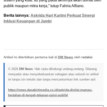
sistem yang kuat. Itu yang pada akhirnya akan dilihat oleh
publik maupun mitra kerja,” tutup Fahria Alfiano.
Berita lainnya:
Askrida Hari Kartini Perkuat Sinergi
Inklusi Keuangan di Jambi
Artikel ini diterbitkan pertama kali di
DM News
oleh
redaksi
© 2026
DM News
. Hak cipta dilindungi undang-undang. Dilarang
menyadur atau menyebarluaskan sebagian atau seluruh isi artikel
ini tanpa izin tertulis dan tanpa mencantumkan link sumber asli:
https://news.danakirtimedia.co.id/askrida-dinilai-mampu-
bertahan-di-tengah-tekanan-opini-publik/