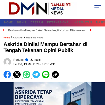
HOME
BISNIS
DAERAH
INTERNASIONAL
KESEHATAN
NASI
Evakuasi Helikopter Jatuh Sekadau, 8 Korban Ditemukan
/
/
Home
Asuransi
Headline News
Askrida Dinilai Mampu Bertahan di
Tengah Tekanan Opini Publik
Redaksi
- Jurnalis
Selasa, 19 Mei 2026
- 09:10 WIB