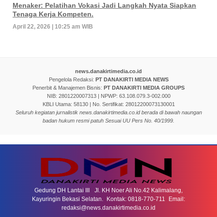
Menaker: Pelatihan Vokasi Jadi Langkah Nyata Siapkan
Tenaga Kerja Kompeten.
April 22, 2026 | 10:25 am WIB
news.danakirtimedia.co.id
Pengelola Redaksi:
PT DANAKIRTI MEDIA NEWS
Penerbit & Manajemen Bisnis:
PT DANAKIRTI MEDIA GROUPS
NIB: 2801220007313 | NPWP: 63.108.079.3-002.000
KBLI Utama: 58130 | No. Sertifikat: 28012200073130001
Seluruh kegiatan jurnalistik news.danakirtimedia.co.id berada di bawah naungan
badan hukum resmi patuh Sesuai UU Pers No. 40/1999.
Gedung DH Lantai III Jl. KH Noer Ali No.42 Kalimalang,
Kayuringin Bekasi Selatan. Kontak: 0818-770-711 Email:
redaksi@news.danakirtimedia.co.id