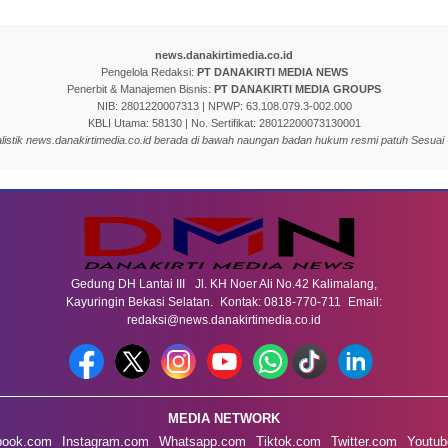
news.danakirtimedia.co.id
Pengelola Redaksi:
PT DANAKIRTI MEDIA NEWS
Penerbit & Manajemen Bisnis:
PT DANAKIRTI MEDIA GROUPS
NIB: 2801220007313 | NPWP: 63.108.079.3-002.000
KBLI Utama: 58130 | No. Sertifikat: 28012200073130001
nalistik news.danakirtimedia.co.id berada di bawah naungan badan hukum resmi patuh Sesuai
Gedung DH Lantai III Jl. KH Noer Ali No.42 Kalimalang,
Kayuringin Bekasi Selatan. Kontak: 0818-770-711 Email:
redaksi@news.danakirtimedia.co.id
MEDIA NETWORK
book.com
Instagram.com
Whatsapp.com
Tiktok.com
Twitter.com
Youtub