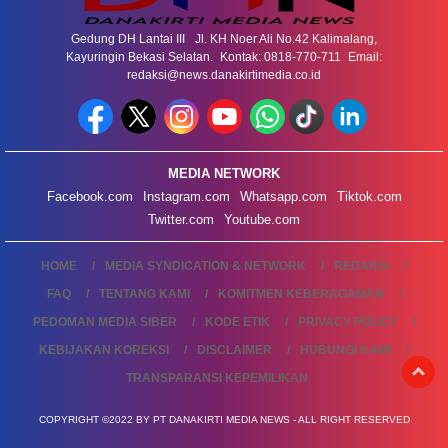
Gedung DH Lantai III Jl. KH Noer Ali No.42 Kalimalang,
Kayuringin Bekasi Selatan. Kontak: 0818-770-711 Email:
redaksi@news.danakirtimedia.co.id
MEDIA NETWORK
Facebook.com
Instagram.com
Whatsapp.com
Tiktok.com
Twitter.com
Youtube.com
HOME
MEDIA SYNDICATION & NETWORK
REDAKSI
FAQ
TENTANG KAMI
KOMITMEN KEBERAGAMAN
PEDOMAN MEDIA SIBER
KODE ETIK
PRIVACY POLICY
KEBIJAKAN KOREKSI
DISCLAIMER
HUBUNGI KAMI
TRANSPARANSI KEPEMILIKAN
COPYRIGHT ©2022 BY PT DANAKIRTI MEDIA NEWS - ALL RIGHT RESERVED