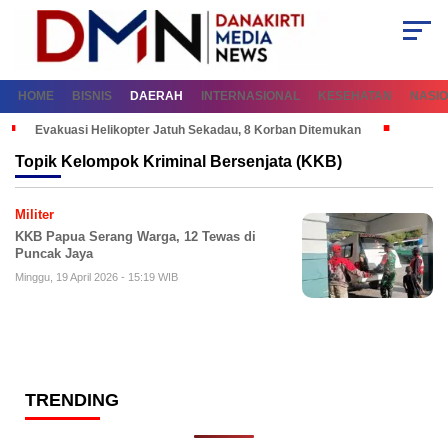
HOME
BISNIS
DAERAH
INTERNASIONAL
KESEHATAN
NASI
Evakuasi Helikopter Jatuh Sekadau, 8 Korban Ditemukan
Topik
Kelompok Kriminal Bersenjata (KKB)
Militer
KKB Papua Serang Warga, 12 Tewas di
Puncak Jaya
Minggu, 19 April 2026 - 15:19 WIB
TRENDING