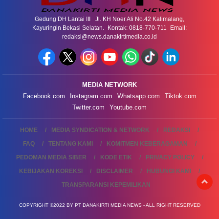
Gedung DH Lantai III Jl. KH Noer Ali No.42 Kalimalang,
Kayuringin Bekasi Selatan. Kontak: 0818-770-711 Email:
redaksi@news.danakirtimedia.co.id
MEDIA NETWORK
Facebook.com
Instagram.com
Whatsapp.com
Tiktok.com
Twitter.com
Youtube.com
HOME
MEDIA SYNDICATION & NETWORK
REDAKSI
FAQ
TENTANG KAMI
KOMITMEN KEBERAGAMAN
PEDOMAN MEDIA SIBER
KODE ETIK
PRIVACY POLICY
KEBIJAKAN KOREKSI
DISCLAIMER
HUBUNGI KAMI
TRANSPARANSI KEPEMILIKAN
COPYRIGHT ©2022 BY PT DANAKIRTI MEDIA NEWS - ALL RIGHT RESERVED