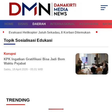
HOME
BISNIS
DAERAH
INTERNASIONAL
KESEHATAN
NASI
Evakuasi Helikopter Jatuh Sekadau, 8 Korban Ditemukan
Topik
Sosialisasi Edukasi
Korupsi
KPK Ingatkan Gratifikasi Bisa Jadi Bom
Waktu Pejabat
Sabtu, 18 April 2026 - 05:01 WIB
TRENDING