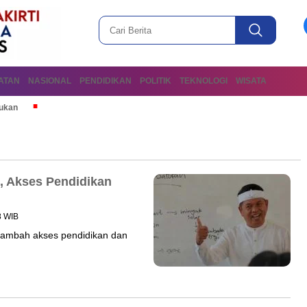
ATAN
NASIONAL
PENDIDIKAN
POLITIK
TEKNOLOGI
WISATA
mukan
 Akses Pendidikan
8 WIB
tambah akses pendidikan dan