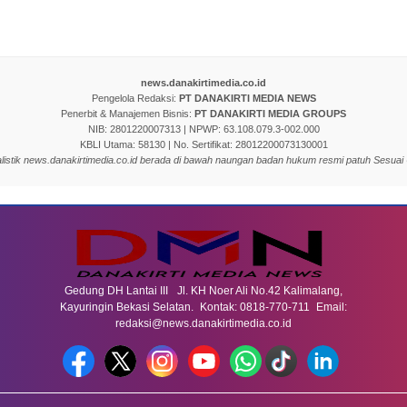
news.danakirtimedia.co.id
Pengelola Redaksi:
PT DANAKIRTI MEDIA NEWS
Penerbit & Manajemen Bisnis:
PT DANAKIRTI MEDIA GROUPS
NIB: 2801220007313 | NPWP: 63.108.079.3-002.000
KBLI Utama: 58130 | No. Sertifikat: 28012200073130001
nalistik news.danakirtimedia.co.id berada di bawah naungan badan hukum resmi patuh Sesuai
Gedung DH Lantai III Jl. KH Noer Ali No.42 Kalimalang,
Kayuringin Bekasi Selatan. Kontak: 0818-770-711 Email:
redaksi@news.danakirtimedia.co.id