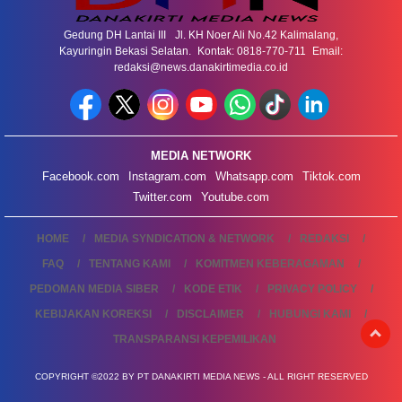
Gedung DH Lantai III Jl. KH Noer Ali No.42 Kalimalang,
Kayuringin Bekasi Selatan. Kontak: 0818-770-711 Email:
redaksi@news.danakirtimedia.co.id
MEDIA NETWORK
Facebook.com
Instagram.com
Whatsapp.com
Tiktok.com
Twitter.com
Youtube.com
HOME
MEDIA SYNDICATION & NETWORK
REDAKSI
FAQ
TENTANG KAMI
KOMITMEN KEBERAGAMAN
PEDOMAN MEDIA SIBER
KODE ETIK
PRIVACY POLICY
KEBIJAKAN KOREKSI
DISCLAIMER
HUBUNGI KAMI
TRANSPARANSI KEPEMILIKAN
COPYRIGHT ©2022 BY PT DANAKIRTI MEDIA NEWS - ALL RIGHT RESERVED