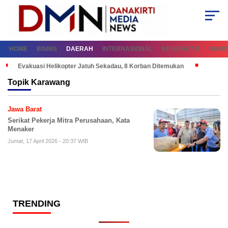
HOME
BISNIS
DAERAH
INTERNASIONAL
KESEHATAN
NASI
Evakuasi Helikopter Jatuh Sekadau, 8 Korban Ditemukan
Topik
Karawang
Jawa Barat
Serikat Pekerja Mitra Perusahaan, Kata
Menaker
Jumat, 17 April 2026 - 20:37 WIB
TRENDING