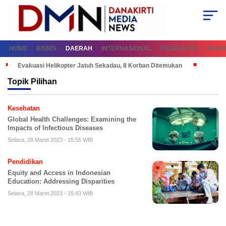
HOME
BISNIS
DAERAH
INTERNASIONAL
KESEHATAN
NASI
Evakuasi Helikopter Jatuh Sekadau, 8 Korban Ditemukan
Topik
Pilihan
Kesehatan
Global Health Challenges: Examining the
Impacts of Infectious Diseases
Selasa, 28 Maret 2023 - 15:55 WIB
Pendidikan
Equity and Access in Indonesian
Education: Addressing Disparities
Selasa, 28 Maret 2023 - 15:43 WIB