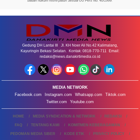
badan hukum resmi patuh Sesuai UU Pers No. 40/1999.
Gedung DH Lantai III Jl. KH Noer Ali No.42 Kalimalang,
Kayuringin Bekasi Selatan. Kontak: 0818-770-711 Email:
redaksi@news.danakirtimedia.co.id
MEDIA NETWORK
Facebook.com
Instagram.com
Whatsapp.com
Tiktok.com
Twitter.com
Youtube.com
HOME
MEDIA SYNDICATION & NETWORK
REDAKSI
FAQ
TENTANG KAMI
KOMITMEN KEBERAGAMAN
PEDOMAN MEDIA SIBER
KODE ETIK
PRIVACY POLICY