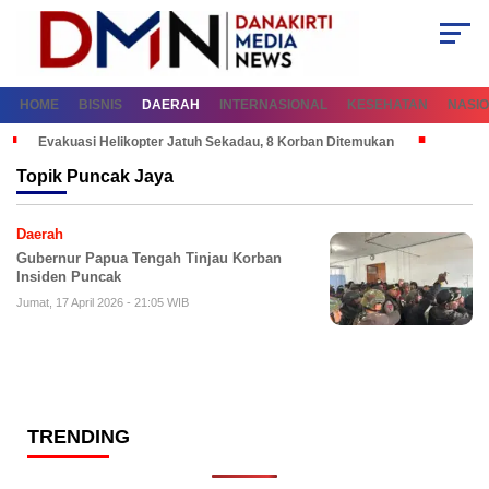
HOME
BISNIS
DAERAH
INTERNASIONAL
KESEHATAN
NASI
Evakuasi Helikopter Jatuh Sekadau, 8 Korban Ditemukan
Topik
Puncak Jaya
Daerah
Gubernur Papua Tengah Tinjau Korban
Insiden Puncak
Jumat, 17 April 2026 - 21:05 WIB
TRENDING