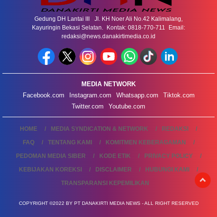
Gedung DH Lantai III Jl. KH Noer Ali No.42 Kalimalang,
Kayuringin Bekasi Selatan. Kontak: 0818-770-711 Email:
redaksi@news.danakirtimedia.co.id
MEDIA NETWORK
Facebook.com
Instagram.com
Whatsapp.com
Tiktok.com
Twitter.com
Youtube.com
HOME
MEDIA SYNDICATION & NETWORK
REDAKSI
FAQ
TENTANG KAMI
KOMITMEN KEBERAGAMAN
PEDOMAN MEDIA SIBER
KODE ETIK
PRIVACY POLICY
KEBIJAKAN KOREKSI
DISCLAIMER
HUBUNGI KAMI
TRANSPARANSI KEPEMILIKAN
COPYRIGHT ©2022 BY PT DANAKIRTI MEDIA NEWS - ALL RIGHT RESERVED