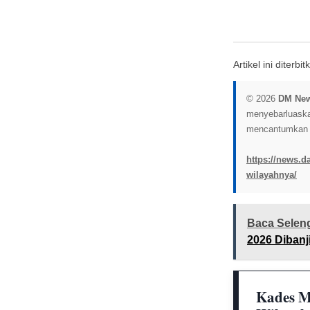
Artikel ini diterb
© 2026
DM Ne
menyebarluaskan 
mencantumkan l
https://news.d
wilayahnya/
Baca Selen
2026 Dibanj
Kades M