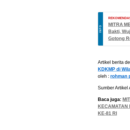
REKOMENDAS
MITRA ME
INFO
Bakti, Wu
Gotong R
Artikel berita d
KDKMP di Wil
oleh :
rohman p
Sumber Artikel 
Baca juga:
MI
KECAMATAN 
KE-81 RI