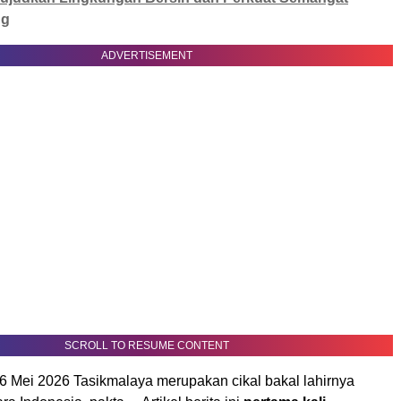
ng
ADVERTISEMENT
SCROLL TO RESUME CONTENT
 Mei 2026 Tasikmalaya merupakan cikal bakal lahirnya