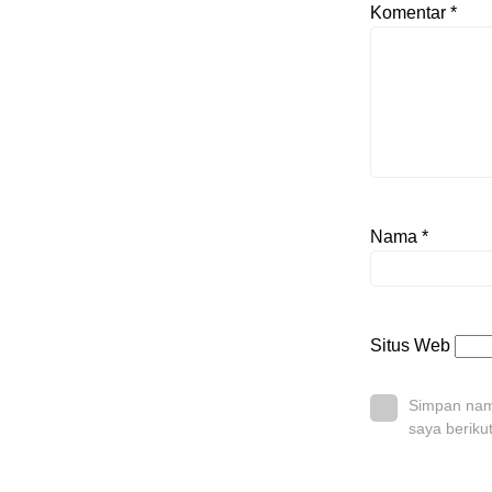
Komentar
*
Nama
*
Situs Web
Simpan nama
saya beriku