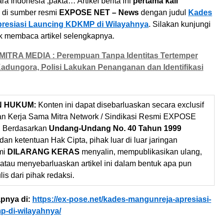
ra Indonesia ,pakta… Artikel berita ini
pertama kali
di sumber resmi
EXPOSE NET – News
dengan judul
Kades
resiasi Launcing KDKMP di Wilayahnya
. Silakan kunjungi
uk membaca artikel selengkapnya.
MITRA MEDIA : Perempuan Tanpa Identitas Tertemper
Kadungora, Polisi Lakukan Penanganan dan Identifikasi
N HUKUM:
Konten ini dapat disebarluaskan secara exclusif
gan Kerja Sama Mitra Network / Sindikasi Resmi EXPOSE
 Berdasarkan
Undang-Undang No. 40 Tahun 1999
dan ketentuan Hak Cipta, pihak luar di luar jaringan
mi
DILARANG KERAS
menyalin, mempublikasikan ulang,
 atau menyebarluaskan artikel ini dalam bentuk apa pun
ulis dari pihak redaksi.
pnya di:
https://ex-pose.net/kades-mangunreja-apresiasi-
p-di-wilayahnya/