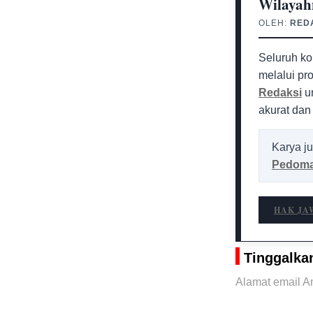
Wilayah
OLEH:
RED
Seluruh ko
melalui pr
Redaksi
un
akurat dan
Karya ju
Pedoma
HAK JA
Tinggalka
Alamat email An