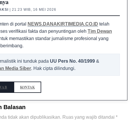
nya
AKSI
| 21:23 WIB, 16 MEI 2026
nten di portal
NEWS.DANAKIRTIMEDIA.CO.ID
telah
oses verifikasi fakta dan penyuntingan oleh
Tim Dewan
tuk memastikan standar jurnalisme profesional yang
 berimbang.
rnalistik ini tunduk pada
UU Pers No. 40/1999
&
n Media Siber
. Hak cipta dilindungi.
WAB
KONTAK
n Balasan
da tidak akan dipublikasikan.
Ruas yang wajib ditandai
*