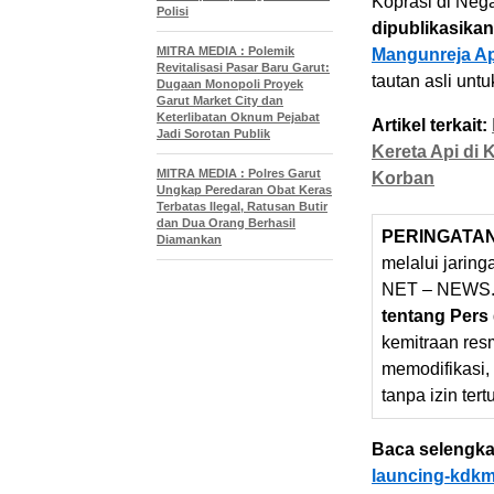
Koprasi di Nega
Polisi
dipublikasikan
MITRA MEDIA : Polemik
Mangunreja Ap
Revitalisasi Pasar Baru Garut:
tautan asli unt
Dugaan Monopoli Proyek
Garut Market City dan
Keterlibatan Oknum Pejabat
Artikel terkait:
Jadi Sorotan Publik
Kereta Api di 
MITRA MEDIA : Polres Garut
Korban
Ungkap Peredaran Obat Keras
Terbatas Ilegal, Ratusan Butir
dan Dua Orang Berhasil
PERINGATA
Diamankan
melalui jarin
NET – NEWS.
tentang Pers
kemitraan res
memodifikasi,
tanpa izin tert
Baca selengka
launcing-kdkm