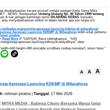
at disebarluaskan secara exclusif melalui jaringan Kerja Sama Mitra
 NET - NEWS. Berdasarkan
Undang-Undang No. 40 Tahun 1999 tentang
uar di luar jaringan kemitraan resmi
DILARANG KERAS
menyalin,
 atau menyebarluaskan artikel ini dalam bentuk apa pun tanpa izin
se.net/kades-mangunreja-apresiasi-launcing-kdkmp-di-wilayahnya/
gunreja Apresiasi Launcing KDKMP di Wilayahnya
terbit untuk pertama
hman priatna
->
Read More
%0A%0A_Baca selengkapnya:_ %0A
s-mangunreja-apresiasi-launcing-kdkmp-di-wilayahnya/" data-
'width=640,height=480,resizable,scrollbars,toolbar,menubar') ;return false;"
A
A
A
eja Apresiasi Launcing KDKMP di Wilayahnya
h:
rohman priatna |
Tanggal:
17 Mei 2026
:
MITRA MEDIA : Babinsa Cikoro Bersama Warga Gelar
Wujudkan Lingkungan Bersih dan Perkuat Semangat