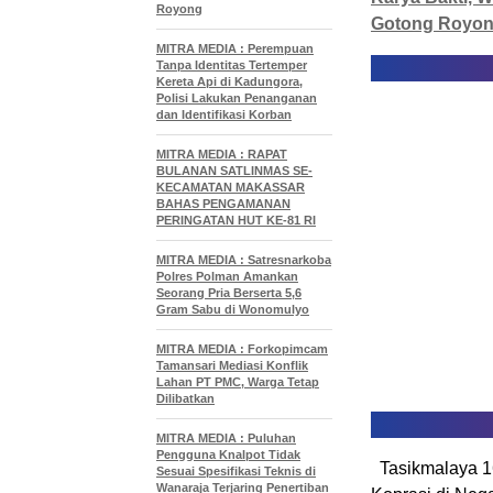
Royong
Gotong Royo
MITRA MEDIA : Perempuan
Tanpa Identitas Tertemper
Kereta Api di Kadungora,
Polisi Lakukan Penanganan
dan Identifikasi Korban
MITRA MEDIA : RAPAT
BULANAN SATLINMAS SE-
KECAMATAN MAKASSAR
BAHAS PENGAMANAN
PERINGATAN HUT KE-81 RI
MITRA MEDIA : Satresnarkoba
Polres Polman Amankan
Seorang Pria Berserta 5,6
Gram Sabu di Wonomulyo
MITRA MEDIA : Forkopimcam
Tamansari Mediasi Konflik
Lahan PT PMC, Warga Tetap
Dilibatkan
MITRA MEDIA : Puluhan
Pengguna Knalpot Tidak
Tasikmalaya 16
Sesuai Spesifikasi Teknis di
Wanaraja Terjaring Penertiban