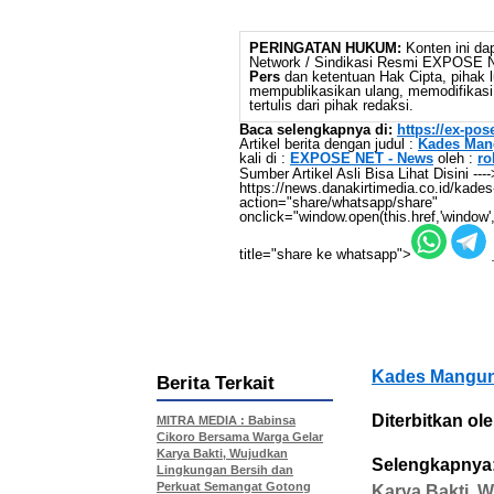
PERINGATAN HUKUM:
Konten ini dap
Network / Sindikasi Resmi EXPOSE
Pers
dan ketentuan Hak Cipta, pihak l
mempublikasikan ulang, memodifikasi,
tertulis dari pihak redaksi.
Baca selengkapnya di:
https://ex-po
Artikel berita dengan judul :
Kades Man
kali di :
EXPOSE NET - News
oleh :
ro
Sumber Artikel Asli Bisa Lihat Disini ---
https://news.danakirtimedia.co.id/kade
action="share/whatsapp/share"
onclick="window.open(this.href,'window',
title="share ke whatsapp">
Kades Mangunr
Berita Terkait
Diterbitkan ole
MITRA MEDIA : Babinsa
Cikoro Bersama Warga Gelar
Karya Bakti, Wujudkan
Selengkapnya
Lingkungan Bersih dan
Perkuat Semangat Gotong
Karya Bakti, 