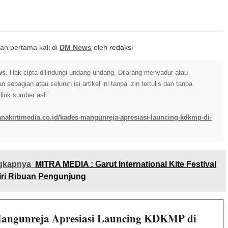
itkan pertama kali di
DM News
oleh
redaksi
ws
. Hak cipta dilindungi undang-undang. Dilarang menyadur atau
sebagian atau seluruh isi artikel ini tanpa izin tertulis dan tanpa
ink sumber asli:
anakirtimedia.co.id/kades-mangunreja-apresiasi-launcing-kdkmp-di-
gkapnya
MITRA MEDIA : Garut International Kite Festival
iri Ribuan Pengunjung
angunreja Apresiasi Launcing KDKMP di