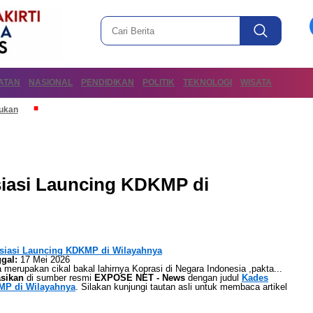
ATAN
NASIONAL
PENDIDIKAN
POLITIK
TEKNOLOGI
WISATA
mukan
iasi Launcing KDKMP di
siasi Launcing KDKMP di Wilayahnya
gal:
17 Mei 2026
erupakan cikal bakal lahirnya Koprasi di Negara Indonesia ,pakta...
asikan
di sumber resmi
EXPOSE NET - News
dengan judul
Kades
MP di Wilayahnya
. Silakan kunjungi tautan asli untuk membaca artikel