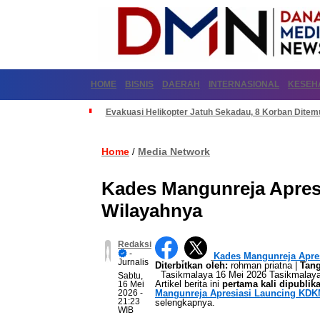
HOME
BISNIS
DAERAH
INTERNASIONAL
KESEH
Evakuasi Helikopter Jatuh Sekadau, 8 Korban Dite
Home
Media Network
/
Kades Mangunreja Apres
Wilayahnya
Redaksi
-
Kades Mangunreja Apre
Jurnalis
Diterbitkan oleh:
rohman priatna |
Tang
Tasikmalaya 16 Mei 2026 Tasikmalaya m
Sabtu,
Artikel berita ini
pertama kali dipublik
16 Mei
2026
-
Mangunreja Apresiasi Launcing KDK
21:23
selengkapnya.
WIB