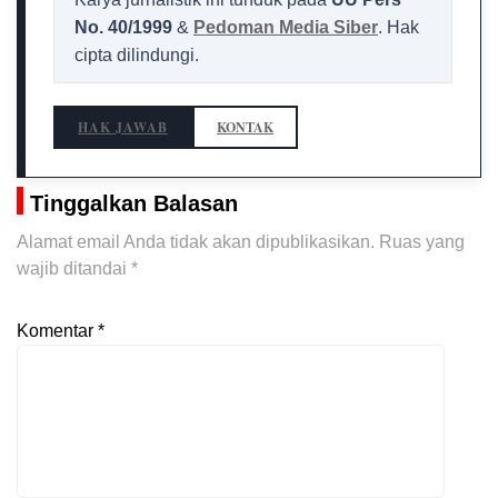
No. 40/1999
&
Pedoman Media Siber
. Hak
cipta dilindungi.
HAK JAWAB
KONTAK
Tinggalkan Balasan
Alamat email Anda tidak akan dipublikasikan.
Ruas yang
wajib ditandai
*
Komentar
*