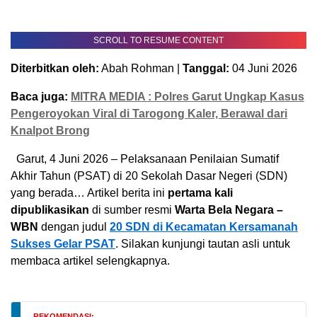
SCROLL TO RESUME CONTENT
Diterbitkan oleh:
Abah Rohman |
Tanggal:
04 Juni 2026
Baca juga:
MITRA MEDIA : Polres Garut Ungkap Kasus
Pengeroyokan Viral di Tarogong Kaler, Berawal dari
Knalpot Brong
Garut, 4 Juni 2026 – Pelaksanaan Penilaian Sumatif
Akhir Tahun (PSAT) di 20 Sekolah Dasar Negeri (SDN)
yang berada… Artikel berita ini
pertama kali
dipublikasikan
di sumber resmi
Warta Bela Negara –
WBN
dengan judul
20 SDN di Kecamatan Kersamanah
Sukses Gelar PSAT
. Silakan kunjungi tautan asli untuk
membaca artikel selengkapnya.
REKOMENDASI: