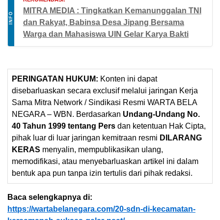
MITRA MEDIA : Tingkatkan Kemanunggalan TNI
INFO
dan Rakyat, Babinsa Desa Jipang Bersama
Warga dan Mahasiswa UIN Gelar Karya Bakti
PERINGATAN HUKUM:
Konten ini dapat
disebarluaskan secara exclusif melalui jaringan Kerja
Sama Mitra Network / Sindikasi Resmi WARTA BELA
NEGARA – WBN. Berdasarkan
Undang-Undang No.
40 Tahun 1999 tentang Pers
dan ketentuan Hak Cipta,
pihak luar di luar jaringan kemitraan resmi
DILARANG
KERAS
menyalin, mempublikasikan ulang,
memodifikasi, atau menyebarluaskan artikel ini dalam
bentuk apa pun tanpa izin tertulis dari pihak redaksi.
Baca selengkapnya di:
https://wartabelanegara.com/20-sdn-di-kecamatan-