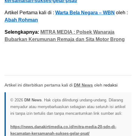
kersamanah-sukses-gelar-psat/
Artikel Pertama kali di :
Warta Bela Negara – WBN
oleh :
Abah Rohman
Selengkapnya:
MITRA MEDIA : Polsek Wanaraja
Bubarkan Kerumunan Remaja dan Sita Motor Brong
Artikel ini diterbitkan pertama kali di
DM News
oleh
redaksi
© 2026
DM News
. Hak cipta dilindungi undang-undang. Dilarang
menyadur atau menyebarluaskan sebagian atau seluruh isi artikel
ini tanpa izin tertulis dan tanpa mencantumkan link sumber asli:
https://news.danakirtimedia.co.id/mitra-media-20-sdn-di-
kecamatan-kersamanah-sukses-gelar-psat/