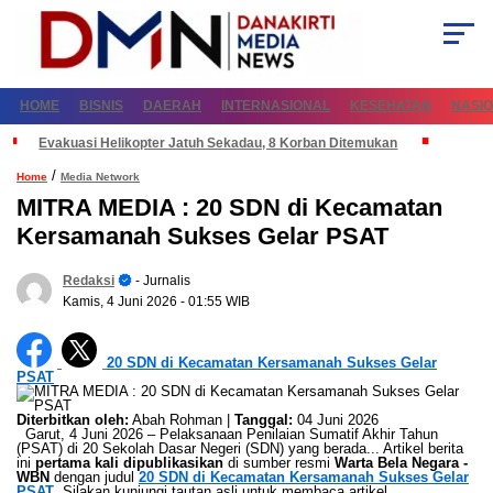
HOME
BISNIS
DAERAH
INTERNASIONAL
KESEHATAN
NASI
Evakuasi Helikopter Jatuh Sekadau, 8 Korban Ditemukan
/
Home
Media Network
MITRA MEDIA : 20 SDN di Kecamatan
Kersamanah Sukses Gelar PSAT
Redaksi
- Jurnalis
Kamis, 4 Juni 2026
- 01:55 WIB
20 SDN di Kecamatan Kersamanah Sukses Gelar
PSAT
Diterbitkan oleh:
Abah Rohman |
Tanggal:
04 Juni 2026
Garut, 4 Juni 2026 – Pelaksanaan Penilaian Sumatif Akhir Tahun
(PSAT) di 20 Sekolah Dasar Negeri (SDN) yang berada... Artikel berita
ini
pertama kali dipublikasikan
di sumber resmi
Warta Bela Negara -
WBN
dengan judul
20 SDN di Kecamatan Kersamanah Sukses Gelar
PSAT
. Silakan kunjungi tautan asli untuk membaca artikel