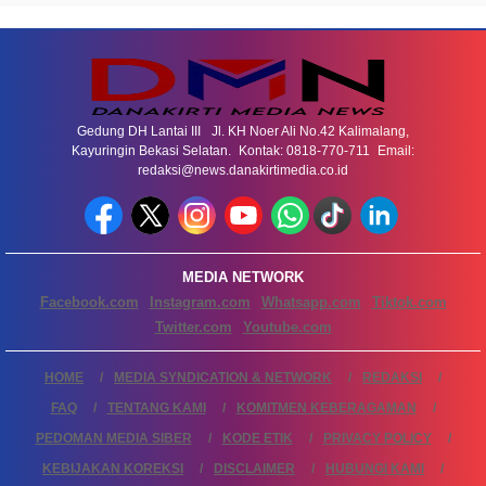
Gedung DH Lantai III Jl. KH Noer Ali No.42 Kalimalang,
Kayuringin Bekasi Selatan. Kontak: 0818-770-711 Email:
redaksi@news.danakirtimedia.co.id
MEDIA NETWORK
Facebook.com
Instagram.com
Whatsapp.com
Tiktok.com
Twitter.com
Youtube.com
HOME
MEDIA SYNDICATION & NETWORK
REDAKSI
FAQ
TENTANG KAMI
KOMITMEN KEBERAGAMAN
PEDOMAN MEDIA SIBER
KODE ETIK
PRIVACY POLICY
KEBIJAKAN KOREKSI
DISCLAIMER
HUBUNGI KAMI