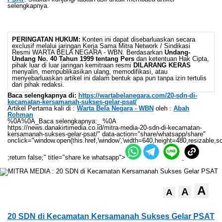
selengkapnya.
PERINGATAN HUKUM:
Konten ini dapat disebarluaskan secara
exclusif melalui jaringan Kerja Sama Mitra Network / Sindikasi
Resmi WARTA BELA NEGARA - WBN. Berdasarkan
Undang-
Undang No. 40 Tahun 1999 tentang Pers
dan ketentuan Hak Cipta,
pihak luar di luar jaringan kemitraan resmi
DILARANG KERAS
menyalin, mempublikasikan ulang, memodifikasi, atau
menyebarluaskan artikel ini dalam bentuk apa pun tanpa izin tertulis
dari pihak redaksi.
Baca selengkapnya di:
https://wartabelanegara.com/20-sdn-di-
kecamatan-kersamanah-sukses-gelar-psat/
Artikel Pertama kali di :
Warta Bela Negara - WBN
oleh :
Abah
Rohman
%0A%0A_Baca selengkapnya:_ %0A
https://news.danakirtimedia.co.id/mitra-media-20-sdn-di-kecamatan-
kersamanah-sukses-gelar-psat/" data-action="share/whatsapp/share"
onclick="window.open(this.href,'window','width=640,height=480,resizable,sc
;return false;" title="share ke whatsapp">
A
A
A
20 SDN di Kecamatan Kersamanah Sukses Gelar PSAT