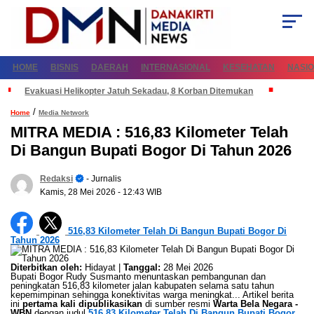
HOME
BISNIS
DAERAH
INTERNASIONAL
KESEHATAN
NASI
Evakuasi Helikopter Jatuh Sekadau, 8 Korban Ditemukan
/
Home
Media Network
MITRA MEDIA : 516,83 Kilometer Telah
Di Bangun Bupati Bogor Di Tahun 2026
Redaksi
- Jurnalis
Kamis, 28 Mei 2026
- 12:43 WIB
516,83 Kilometer Telah Di Bangun Bupati Bogor Di
Tahun 2026
Diterbitkan oleh:
Hidayat |
Tanggal:
28 Mei 2026
Bupati Bogor Rudy Susmanto menuntaskan pembangunan dan
peningkatan 516,83 kilometer jalan kabupaten selama satu tahun
kepemimpinan sehingga konektivitas warga meningkat... Artikel berita
ini
pertama kali dipublikasikan
di sumber resmi
Warta Bela Negara -
WBN
dengan judul
516,83 Kilometer Telah Di Bangun Bupati Bogor