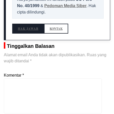
No. 40/1999
&
Pedoman Media Siber
. Hak
cipta dilindungi.
HAK JAWAB
KONTAK
Tinggalkan Balasan
Alamat email Anda tidak akan dipublikasikan.
Ruas yang
wajib ditandai
*
Komentar
*