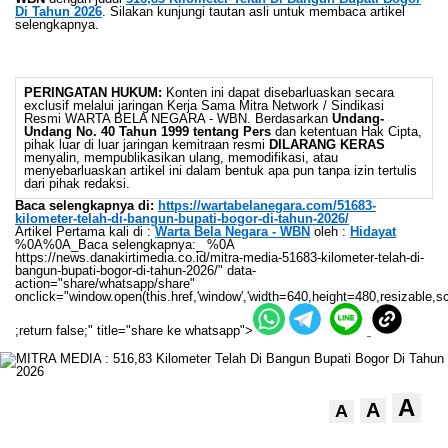
Di Tahun 2026
. Silakan kunjungi tautan asli untuk membaca artikel
selengkapnya.
PERINGATAN HUKUM:
Konten ini dapat disebarluaskan secara
exclusif melalui jaringan Kerja Sama Mitra Network / Sindikasi
Resmi WARTA BELA NEGARA - WBN. Berdasarkan
Undang-
Undang No. 40 Tahun 1999 tentang Pers
dan ketentuan Hak Cipta,
pihak luar di luar jaringan kemitraan resmi
DILARANG KERAS
menyalin, mempublikasikan ulang, memodifikasi, atau
menyebarluaskan artikel ini dalam bentuk apa pun tanpa izin tertulis
dari pihak redaksi.
Baca selengkapnya di:
https://wartabelanegara.com/51683-
kilometer-telah-di-bangun-bupati-bogor-di-tahun-2026/
Artikel Pertama kali di :
Warta Bela Negara - WBN
oleh :
Hidayat
%0A%0A_Baca selengkapnya:_ %0A
https://news.danakirtimedia.co.id/mitra-media-51683-kilometer-telah-di-
bangun-bupati-bogor-di-tahun-2026/" data-
action="share/whatsapp/share"
onclick="window.open(this.href,'window','width=640,height=480,resizable,sc
;return false;" title="share ke whatsapp">
A
A
A