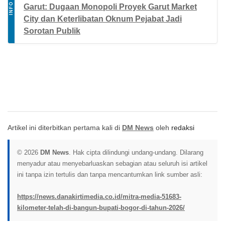
INFO
Garut: Dugaan Monopoli Proyek Garut Market
City dan Keterlibatan Oknum Pejabat Jadi
Sorotan Publik
Artikel ini diterbitkan pertama kali di
DM News
oleh
redaksi
© 2026
DM News
. Hak cipta dilindungi undang-undang. Dilarang
menyadur atau menyebarluaskan sebagian atau seluruh isi artikel
ini tanpa izin tertulis dan tanpa mencantumkan link sumber asli:
https://news.danakirtimedia.co.id/mitra-media-51683-
kilometer-telah-di-bangun-bupati-bogor-di-tahun-2026/