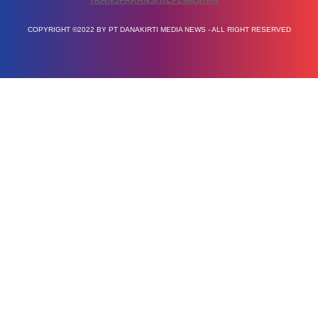
COPYRIGHT ©2022 BY PT DANAKIRTI MEDIA NEWS - ALL RIGHT RESERVED