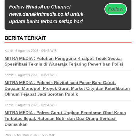
Follow WhatsApp Channel
Follow
news.danakirtimedia.co.id untuk
update berita terbaru setiap hari
BERITA TERKAIT
Kamis, 6 Agustus 2026 - 04:48 WIB
MITRA MEDIA : Puluhan Pengguna Knalpot Tidak Sesuai
Spesifikasi Teknis di Wanaraja Terjaring Penertiban Polisi
Kamis, 6 Agustus 2026 - 03:21 WIB
MITRA MEDIA : Polemik Revitalisasi Pasar Baru Garut:
Dugaan Monopoli Proyek Garut Market City dan Keterlibatan
Oknum Pejabat Jadi Sorotan Publik
Kamis, 6 Agustus 2026 - 02:54 WIB
MITRA MEDIA : Polres Garut Ungkap Peredaran Obat Keras
Terbatas Ilegal, Ratusan Butir dan Dua Orang Berhasil
Diamankan
Rabu, 5 Agustus 2026 - 15:29 WIB