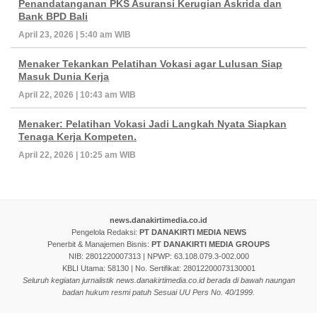
Penandatanganan PKS Asuransi Kerugian Askrida dan
Bank BPD Bali
April 23, 2026 | 5:40 am WIB
Menaker Tekankan Pelatihan Vokasi agar Lulusan Siap
Masuk Dunia Kerja
April 22, 2026 | 10:43 am WIB
Menaker: Pelatihan Vokasi Jadi Langkah Nyata Siapkan
Tenaga Kerja Kompeten.
April 22, 2026 | 10:25 am WIB
news.danakirtimedia.co.id
Pengelola Redaksi:
PT DANAKIRTI MEDIA NEWS
Penerbit & Manajemen Bisnis:
PT DANAKIRTI MEDIA GROUPS
NIB: 2801220007313 | NPWP: 63.108.079.3-002.000
KBLI Utama: 58130 | No. Sertifikat: 28012200073130001
Seluruh kegiatan jurnalistik news.danakirtimedia.co.id berada di bawah naungan
badan hukum resmi patuh Sesuai UU Pers No. 40/1999.