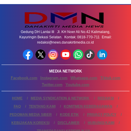
Gedung DH Lantai III Jl. KH Noer Ali No.42 Kalimalang,
Kayuringin Bekasi Selatan. Kontak: 0818-770-711 Email:
redaksi@news.danakirtimedia.co.id
MEDIA NETWORK
Facebook.com
Instagram.com
Whatsapp.com
Tiktok.com
Twitter.com
Youtube.com
HOME
MEDIA SYNDICATION & NETWORK
REDAKSI
FAQ
TENTANG KAMI
KOMITMEN KEBERAGAMAN
PEDOMAN MEDIA SIBER
KODE ETIK
PRIVACY POLICY
KEBIJAKAN KOREKSI
DISCLAIMER
HUBUNGI KAMI
TRANSPARANSI KEPEMILIKAN