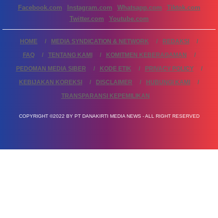
Facebook.com
Instagram.com
Whatsapp.com
Tiktok.com
Twitter.com
Youtube.com
HOME
MEDIA SYNDICATION & NETWORK
REDAKSI
FAQ
TENTANG KAMI
KOMITMEN KEBERAGAMAN
PEDOMAN MEDIA SIBER
KODE ETIK
PRIVACY POLICY
KEBIJAKAN KOREKSI
DISCLAIMER
HUBUNGI KAMI
TRANSPARANSI KEPEMILIKAN
COPYRIGHT ©2022 BY PT DANAKIRTI MEDIA NEWS - ALL RIGHT RESERVED