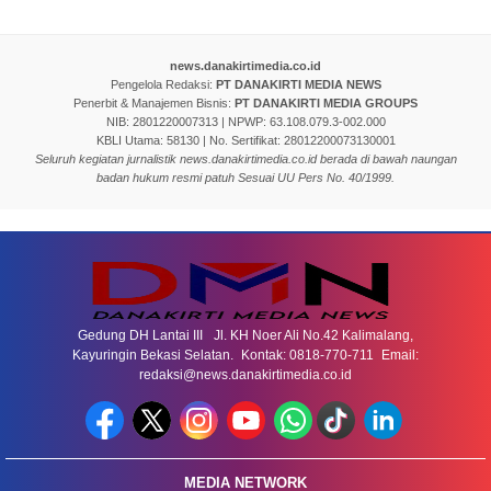
news.danakirtimedia.co.id
Pengelola Redaksi:
PT DANAKIRTI MEDIA NEWS
Penerbit & Manajemen Bisnis:
PT DANAKIRTI MEDIA GROUPS
NIB: 2801220007313 | NPWP: 63.108.079.3-002.000
KBLI Utama: 58130 | No. Sertifikat: 28012200073130001
Seluruh kegiatan jurnalistik news.danakirtimedia.co.id berada di bawah naungan
badan hukum resmi patuh Sesuai UU Pers No. 40/1999.
Gedung DH Lantai III Jl. KH Noer Ali No.42 Kalimalang,
Kayuringin Bekasi Selatan. Kontak: 0818-770-711 Email:
redaksi@news.danakirtimedia.co.id
MEDIA NETWORK