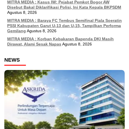
MITRA MEDIA : Kasus IW: Pejabat Pemkot Bogor AW
Disebut Bakal Diklarifikasi Polisi, Ini Kata Kepala BKPSDM
Agustus 8, 2026
MITRA MEDIA : Baraya FC Tembus Semifinal Piala Soeratin
PSSI Kabupaten Garut U-13 dan U-15, Tampilkan Performa
Gemilang
Agustus 8, 2026
MITRA MEDIA : Korban Kebakaran Bapenda DKI Masih
Dirawat, Alami Sesak Napas
Agustus 8, 2026
NEWS