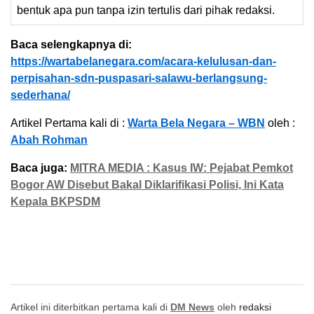
bentuk apa pun tanpa izin tertulis dari pihak redaksi.
Baca selengkapnya di:
https://wartabelanegara.com/acara-kelulusan-dan-
perpisahan-sdn-puspasari-salawu-berlangsung-
sederhana/
Artikel Pertama kali di :
Warta Bela Negara – WBN
oleh :
Abah Rohman
Baca juga:
MITRA MEDIA : Kasus IW: Pejabat Pemkot
Bogor AW Disebut Bakal Diklarifikasi Polisi, Ini Kata
Kepala BKPSDM
Artikel ini diterbitkan pertama kali di
DM News
oleh
redaksi