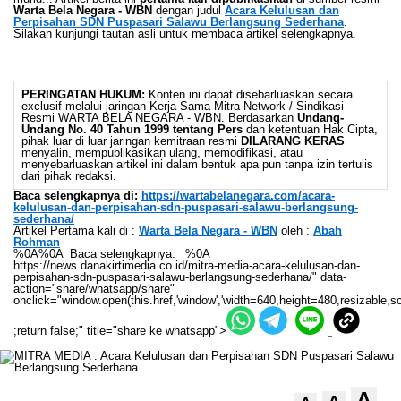
Warta Bela Negara - WBN
dengan judul
Acara Kelulusan dan
Perpisahan SDN Puspasari Salawu Berlangsung Sederhana
.
Silakan kunjungi tautan asli untuk membaca artikel selengkapnya.
PERINGATAN HUKUM:
Konten ini dapat disebarluaskan secara
exclusif melalui jaringan Kerja Sama Mitra Network / Sindikasi
Resmi WARTA BELA NEGARA - WBN. Berdasarkan
Undang-
Undang No. 40 Tahun 1999 tentang Pers
dan ketentuan Hak Cipta,
pihak luar di luar jaringan kemitraan resmi
DILARANG KERAS
menyalin, mempublikasikan ulang, memodifikasi, atau
menyebarluaskan artikel ini dalam bentuk apa pun tanpa izin tertulis
dari pihak redaksi.
Baca selengkapnya di:
https://wartabelanegara.com/acara-
kelulusan-dan-perpisahan-sdn-puspasari-salawu-berlangsung-
sederhana/
Artikel Pertama kali di :
Warta Bela Negara - WBN
oleh :
Abah
Rohman
%0A%0A_Baca selengkapnya:_ %0A
https://news.danakirtimedia.co.id/mitra-media-acara-kelulusan-dan-
perpisahan-sdn-puspasari-salawu-berlangsung-sederhana/" data-
action="share/whatsapp/share"
onclick="window.open(this.href,'window','width=640,height=480,resizable,sc
;return false;" title="share ke whatsapp">
A