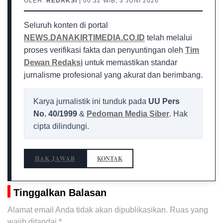
OLEH:
REDAKSI
| 00:32 WIB, 3 JUNI 2026
Seluruh konten di portal
NEWS.DANAKIRTIMEDIA.CO.ID
telah melalui
proses verifikasi fakta dan penyuntingan oleh
Tim
Dewan Redaksi
untuk memastikan standar
jurnalisme profesional yang akurat dan berimbang.
Karya jurnalistik ini tunduk pada
UU Pers
No. 40/1999
&
Pedoman Media Siber
. Hak
cipta dilindungi.
HAK JAWAB
KONTAK
Tinggalkan Balasan
Alamat email Anda tidak akan dipublikasikan.
Ruas yang
wajib ditandai
*