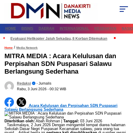
HOME
BISNIS
DAERAH
INTERNASIONAL
KESEHATAN
NASI
Evakuasi Helikopter Jatuh Sekadau, 8 Korban Ditemukan
/
Home
Media Network
MITRA MEDIA : Acara Kelulusan dan
Perpisahan SDN Puspasari Salawu
Berlangsung Sederhana
Redaksi
- Jurnalis
Rabu, 3 Juni 2026
- 00:32 WIB
Acara Kelulusan dan Perpisahan SDN Puspasari
Salawu Berlangsung Sederhana
Diterbitkan oleh:
Abah Rohman |
Tanggal:
03 Juni 2026
Tasikmalaya, 2 Juni 2026 Dengan mengambil tempat diarea halaman
Sekolah Dasar Negri Puspasari Kecamatan salawu, para orang tua
murid... Artikel berita ini
pertama kali dipublikasikan
di sumber resmi