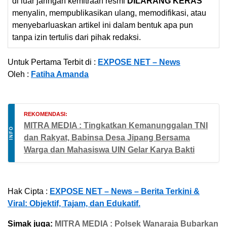
di luar jaringan kemitraan resmi
DILARANG KERAS
menyalin, mempublikasikan ulang, memodifikasi, atau
menyebarluaskan artikel ini dalam bentuk apa pun
tanpa izin tertulis dari pihak redaksi.
Untuk Pertama Terbit di :
EXPOSE NET – News
Oleh :
Fatiha Amanda
REKOMENDASI:
MITRA MEDIA : Tingkatkan Kemanunggalan TNI
INFO
dan Rakyat, Babinsa Desa Jipang Bersama
Warga dan Mahasiswa UIN Gelar Karya Bakti
Hak Cipta :
EXPOSE NET – News – Berita Terkini &
Viral: Objektif, Tajam, dan Edukatif.
Simak juga:
MITRA MEDIA : Polsek Wanaraja Bubarkan