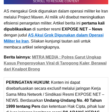
SCROLL TO RESUME CONTENT
AS mengakui Grok digunakan dalam operasi militer ke Iran
melalui Project Maven. AI milik xAI disebut meningkatkan
efisiensi penargetan militer. Artikel berita ini
pertama kali
dipublikasikan
di sumber resmi
EXPOSE NET – News
dengan judul
AS Akui Grok Digunakan dalam Operasi
Militer ke Iran
. Silakan kunjungi tautan asli untuk
membaca artikel selengkapnya.
Berita lainnya:
MITRA MEDIA : Polres Garut Ungkap
Kasus Pengeroyokan Viral di Tarogong Kaler, Berawal
dari Knalpot Brong
PERINGATAN HUKUM:
Konten ini dapat
disebarluaskan secara exclusif melalui jaringan Kerja
Sama Mitra Network / Sindikasi Resmi EXPOSE NET –
NEWS. Berdasarkan
Undang-Undang No. 40 Tahun
1999 tentang Pers
dan ketentuan Hak Cipta, pihak luar