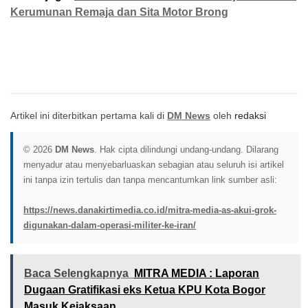
Kerumunan Remaja dan Sita Motor Brong
Artikel ini diterbitkan pertama kali di
DM News
oleh
redaksi
© 2026
DM News
. Hak cipta dilindungi undang-undang. Dilarang
menyadur atau menyebarluaskan sebagian atau seluruh isi artikel
ini tanpa izin tertulis dan tanpa mencantumkan link sumber asli:
https://news.danakirtimedia.co.id/mitra-media-as-akui-grok-
digunakan-dalam-operasi-militer-ke-iran/
Baca Selengkapnya
MITRA MEDIA : Laporan
Dugaan Gratifikasi eks Ketua KPU Kota Bogor
Masuk Kejaksaan