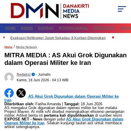
HOME
BISNIS
DAERAH
INTERNASIONAL
KESEHATAN
NASI
Evakuasi Helikopter Jatuh Sekadau, 8 Korban Ditemukan
/
Home
Media Network
MITRA MEDIA : AS Akui Grok Digunakan
dalam Operasi Militer ke Iran
Redaksi
- Jurnalis
Kamis, 18 Juni 2026
- 04:13 WIB
AS Akui Grok Digunakan dalam Operasi Militer ke
Iran
Diterbitkan oleh:
Fatiha Amanda |
Tanggal:
18 Juni 2026
AS mengakui Grok digunakan dalam operasi militer ke Iran melalui
Project Maven. AI milik xAI disebut meningkatkan efisiensi penargetan
militer. Artikel berita ini
pertama kali dipublikasikan
di sumber resmi
EXPOSE NET - News
dengan judul
AS Akui Grok Digunakan dalam
Operasi Militer ke Iran
. Silakan kunjungi tautan asli untuk membaca
artikel selengkapnya.