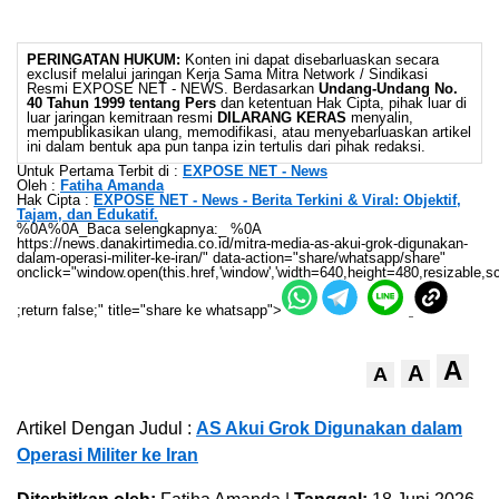
PERINGATAN HUKUM:
Konten ini dapat disebarluaskan secara
exclusif melalui jaringan Kerja Sama Mitra Network / Sindikasi
Resmi EXPOSE NET - NEWS. Berdasarkan
Undang-Undang No.
40 Tahun 1999 tentang Pers
dan ketentuan Hak Cipta, pihak luar di
luar jaringan kemitraan resmi
DILARANG KERAS
menyalin,
mempublikasikan ulang, memodifikasi, atau menyebarluaskan artikel
ini dalam bentuk apa pun tanpa izin tertulis dari pihak redaksi.
Untuk Pertama Terbit di :
EXPOSE NET - News
Oleh :
Fatiha Amanda
Hak Cipta :
EXPOSE NET - News - Berita Terkini & Viral: Objektif,
Tajam, dan Edukatif.
%0A%0A_Baca selengkapnya:_ %0A
https://news.danakirtimedia.co.id/mitra-media-as-akui-grok-digunakan-
dalam-operasi-militer-ke-iran/" data-action="share/whatsapp/share"
onclick="window.open(this.href,'window','width=640,height=480,resizable,sc
;return false;" title="share ke whatsapp">
A
A
A
Artikel Dengan Judul :
AS Akui Grok Digunakan dalam
Operasi Militer ke Iran