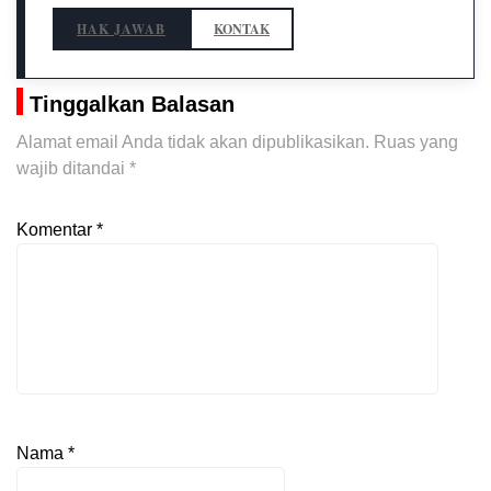
HAK JAWAB
KONTAK
Tinggalkan Balasan
Alamat email Anda tidak akan dipublikasikan.
Ruas yang
wajib ditandai
*
Komentar
*
Nama
*