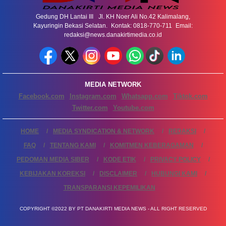
Gedung DH Lantai III Jl. KH Noer Ali No.42 Kalimalang,
Kayuringin Bekasi Selatan. Kontak: 0818-770-711 Email:
redaksi@news.danakirtimedia.co.id
MEDIA NETWORK
Facebook.com
Instagram.com
Whatsapp.com
Tiktok.com
Twitter.com
Youtube.com
HOME
MEDIA SYNDICATION & NETWORK
REDAKSI
FAQ
TENTANG KAMI
KOMITMEN KEBERAGAMAN
PEDOMAN MEDIA SIBER
KODE ETIK
PRIVACY POLICY
KEBIJAKAN KOREKSI
DISCLAIMER
HUBUNGI KAMI
TRANSPARANSI KEPEMILIKAN
COPYRIGHT ©2022 BY PT DANAKIRTI MEDIA NEWS - ALL RIGHT RESERVED