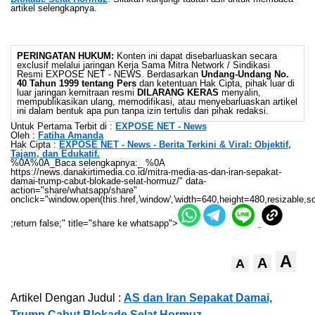
artikel selengkapnya.
PERINGATAN HUKUM:
Konten ini dapat disebarluaskan secara
exclusif melalui jaringan Kerja Sama Mitra Network / Sindikasi
Resmi EXPOSE NET - NEWS. Berdasarkan
Undang-Undang No.
40 Tahun 1999 tentang Pers
dan ketentuan Hak Cipta, pihak luar di
luar jaringan kemitraan resmi
DILARANG KERAS
menyalin,
mempublikasikan ulang, memodifikasi, atau menyebarluaskan artikel
ini dalam bentuk apa pun tanpa izin tertulis dari pihak redaksi.
Untuk Pertama Terbit di :
EXPOSE NET - News
Oleh :
Fatiha Amanda
Hak Cipta :
EXPOSE NET - News - Berita Terkini & Viral: Objektif,
Tajam, dan Edukatif.
%0A%0A_Baca selengkapnya:_ %0A
https://news.danakirtimedia.co.id/mitra-media-as-dan-iran-sepakat-
damai-trump-cabut-blokade-selat-hormuz/" data-
action="share/whatsapp/share"
onclick="window.open(this.href,'window','width=640,height=480,resizable,sc
;return false;" title="share ke whatsapp">
A
A
A
Artikel Dengan Judul :
AS dan Iran Sepakat Damai,
Trump Cabut Blokade Selat Hormuz