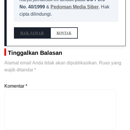
No. 40/1999
&
Pedoman Media Siber
. Hak
cipta dilindungi.
HAK JAWAB
KONTAK
Tinggalkan Balasan
Alamat email Anda tidak akan dipublikasikan.
Ruas yang
wajib ditandai
*
Komentar
*