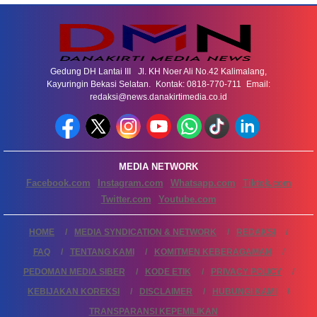
Gedung DH Lantai III Jl. KH Noer Ali No.42 Kalimalang,
Kayuringin Bekasi Selatan. Kontak: 0818-770-711 Email:
redaksi@news.danakirtimedia.co.id
MEDIA NETWORK
Facebook.com
Instagram.com
Whatsapp.com
Tiktok.com
Twitter.com
Youtube.com
HOME
MEDIA SYNDICATION & NETWORK
REDAKSI
FAQ
TENTANG KAMI
KOMITMEN KEBERAGAMAN
PEDOMAN MEDIA SIBER
KODE ETIK
PRIVACY POLICY
KEBIJAKAN KOREKSI
DISCLAIMER
HUBUNGI KAMI
TRANSPARANSI KEPEMILIKAN