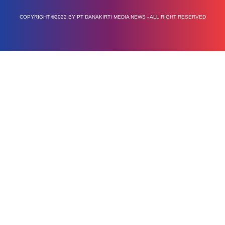
COPYRIGHT ©2022 BY PT DANAKIRTI MEDIA NEWS - ALL RIGHT RESERVED