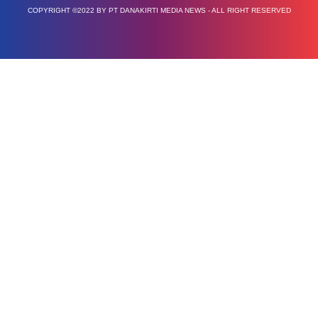
COPYRIGHT ©2022 BY PT DANAKIRTI MEDIA NEWS - ALL RIGHT RESERVED