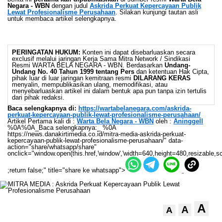
Negara - WBN
dengan judul
Askrida Perkuat Kepercayaan Publik
Lewat Profesionalisme Perusahaan
. Silakan kunjungi tautan asli
untuk membaca artikel selengkapnya.
PERINGATAN HUKUM:
Konten ini dapat disebarluaskan secara
exclusif melalui jaringan Kerja Sama Mitra Network / Sindikasi
Resmi WARTA BELA NEGARA - WBN. Berdasarkan
Undang-
Undang No. 40 Tahun 1999 tentang Pers
dan ketentuan Hak Cipta,
pihak luar di luar jaringan kemitraan resmi
DILARANG KERAS
menyalin, mempublikasikan ulang, memodifikasi, atau
menyebarluaskan artikel ini dalam bentuk apa pun tanpa izin tertulis
dari pihak redaksi.
Baca selengkapnya di:
https://wartabelanegara.com/askrida-
perkuat-kepercayaan-publik-lewat-profesionalisme-perusahaan/
Artikel Pertama kali di :
Warta Bela Negara - WBN
oleh :
Aninggell
%0A%0A_Baca selengkapnya:_ %0A
https://news.danakirtimedia.co.id/mitra-media-askrida-perkuat-
kepercayaan-publik-lewat-profesionalisme-perusahaan/" data-
action="share/whatsapp/share"
onclick="window.open(this.href,'window','width=640,height=480,resizable,sc
;return false;" title="share ke whatsapp">
A
A
A