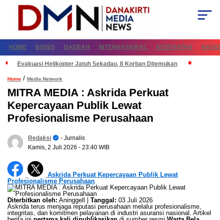
HOME
BISNIS
DAERAH
INTERNASIONAL
KESEHATAN
NASI
Evakuasi Helikopter Jatuh Sekadau, 8 Korban Ditemukan
/
Home
Media Network
MITRA MEDIA : Askrida Perkuat
Kepercayaan Publik Lewat
Profesionalisme Perusahaan
Redaksi
- Jurnalis
Kamis, 2 Juli 2026
- 23:40 WIB
Askrida Perkuat Kepercayaan Publik Lewat
Profesionalisme Perusahaan
Diterbitkan oleh:
Aninggell |
Tanggal:
03 Juli 2026
Askrida terus menjaga reputasi perusahaan melalui profesionalisme,
integritas, dan komitmen pelayanan di industri asuransi nasional. Artikel
berita ini
pertama kali dipublikasikan
di sumber resmi
Warta Bela