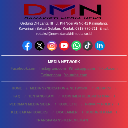
Gedung DH Lantai III Jl. KH Noer Ali No.42 Kalimalang,
Kayuringin Bekasi Selatan. Kontak: 0818-770-711 Email:
redaksi@news.danakirtimedia.co.id
MEDIA NETWORK
Facebook.com
Instagram.com
Whatsapp.com
Tiktok.com
Twitter.com
Youtube.com
HOME
MEDIA SYNDICATION & NETWORK
REDAKSI
FAQ
TENTANG KAMI
KOMITMEN KEBERAGAMAN
PEDOMAN MEDIA SIBER
KODE ETIK
PRIVACY POLICY
KEBIJAKAN KOREKSI
DISCLAIMER
HUBUNGI KAMI
TRANSPARANSI KEPEMILIKAN