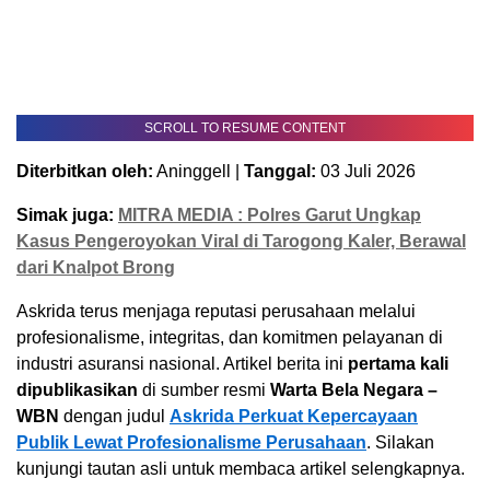
SCROLL TO RESUME CONTENT
Diterbitkan oleh:
Aninggell |
Tanggal:
03 Juli 2026
Simak juga:
MITRA MEDIA : Polres Garut Ungkap
Kasus Pengeroyokan Viral di Tarogong Kaler, Berawal
dari Knalpot Brong
Askrida terus menjaga reputasi perusahaan melalui
profesionalisme, integritas, dan komitmen pelayanan di
industri asuransi nasional. Artikel berita ini
pertama kali
dipublikasikan
di sumber resmi
Warta Bela Negara –
WBN
dengan judul
Askrida Perkuat Kepercayaan
Publik Lewat Profesionalisme Perusahaan
. Silakan
kunjungi tautan asli untuk membaca artikel selengkapnya.