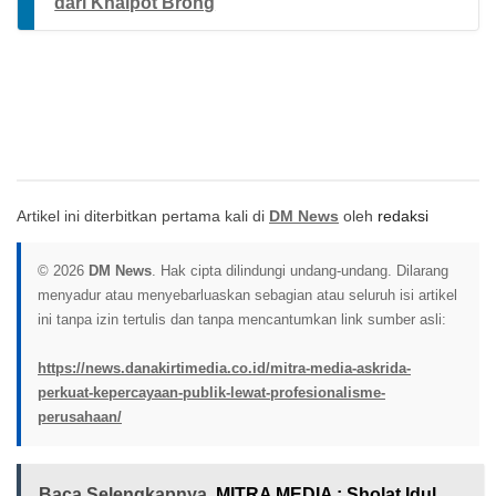
dari Knalpot Brong
Artikel ini diterbitkan pertama kali di
DM News
oleh
redaksi
© 2026
DM News
. Hak cipta dilindungi undang-undang. Dilarang
menyadur atau menyebarluaskan sebagian atau seluruh isi artikel
ini tanpa izin tertulis dan tanpa mencantumkan link sumber asli:
https://news.danakirtimedia.co.id/mitra-media-askrida-
perkuat-kepercayaan-publik-lewat-profesionalisme-
perusahaan/
Baca Selengkapnya
MITRA MEDIA : Sholat Idul