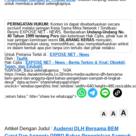
untuk membaca artikel selengkapnya.
PERINGATAN HUKUM:
Konten ini dapat disebarluaskan secara
exclusif melalui jaringan Kerja Sama Mitra Network / Sindikasi
Resmi EXPOSE NET - NEWS. Berdasarkan
Undang-Undang No.
40 Tahun 1999 tentang Pers
dan ketentuan Hak Cipta, pihak luar di
luar jaringan kemitraan resmi
DILARANG KERAS
menyalin,
mempublikasikan ulang, memodifikasi, atau menyebarluaskan artikel
ini dalam bentuk apa pun tanpa izin tertulis dari pihak redaksi.
Untuk Pertama Terbit di :
EXPOSE NET - News
Oleh :
Taufik
Hak Cipta :
EXPOSE NET - News - Berita Terkini & Viral: Objektif,
Tajam, dan Edukatif.
%0A%0A_Baca selengkapnya:_ %0A
https://news.danakirtimedia.co.id/mitra-media-audensi-dlh-bersama-
bem-garut-dan-anggota-dprd-bahas-pengelolaan-sampah-di-tingkat-
desa/" data-action="share/whatsapp/share"
onclick="window.open(this.href,'window','width=640,height=480,resizable,sc
;return false;" title="share ke whatsapp">
A
A
A
Artikel Dengan Judul :
Audensi DLH Bersama BEM
Garut Dan Anggota DPRD Bahas Pengelolaan Sampah