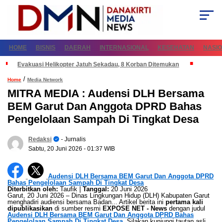
HOME
BISNIS
DAERAH
INTERNASIONAL
KESEHATAN
NASI
Evakuasi Helikopter Jatuh Sekadau, 8 Korban Ditemukan
/
Home
Media Network
MITRA MEDIA : Audensi DLH Bersama
BEM Garut Dan Anggota DPRD Bahas
Pengelolaan Sampah Di Tingkat Desa
Redaksi
- Jurnalis
Sabtu, 20 Juni 2026
- 01:37 WIB
Audensi DLH Bersama BEM Garut Dan Anggota DPRD
Bahas Pengelolaan Sampah Di Tingkat Desa
Diterbitkan oleh:
Taufik |
Tanggal:
20 Juni 2026
Garut, 20 Juni 2026 – Dinas Lingkungan Hidup (DLH) Kabupaten Garut
menghadiri audiensi bersama Badan... Artikel berita ini
pertama kali
dipublikasikan
di sumber resmi
EXPOSE NET - News
dengan judul
Audensi DLH Bersama BEM Garut Dan Anggota DPRD Bahas
Pengelolaan Sampah Di Tingkat Desa
. Silakan kunjungi tautan asli