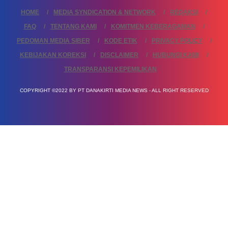
HOME
MEDIA SYNDICATION & NETWORK
REDAKSI
FAQ
TENTANG KAMI
KOMITMEN KEBERAGAMAN
PEDOMAN MEDIA SIBER
KODE ETIK
PRIVACY POLICY
KEBIJAKAN KOREKSI
DISCLAIMER
HUBUNGI KAMI
TRANSPARANSI KEPEMILIKAN
COPYRIGHT ©2022 BY PT DANAKIRTI MEDIA NEWS - ALL RIGHT RESERVED