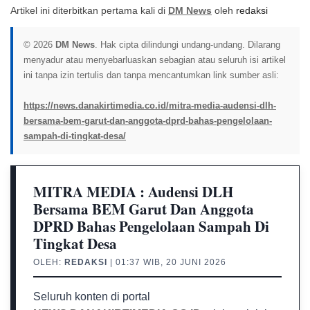
Artikel ini diterbitkan pertama kali di
DM News
oleh
redaksi
© 2026
DM News
. Hak cipta dilindungi undang-undang. Dilarang
menyadur atau menyebarluaskan sebagian atau seluruh isi artikel
ini tanpa izin tertulis dan tanpa mencantumkan link sumber asli:
https://news.danakirtimedia.co.id/mitra-media-audensi-dlh-
bersama-bem-garut-dan-anggota-dprd-bahas-pengelolaan-
sampah-di-tingkat-desa/
MITRA MEDIA : Audensi DLH
Bersama BEM Garut Dan Anggota
DPRD Bahas Pengelolaan Sampah Di
Tingkat Desa
OLEH:
REDAKSI
| 01:37 WIB, 20 JUNI 2026
Seluruh konten di portal