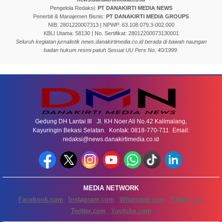
Pengelola Redaksi:
PT DANAKIRTI MEDIA NEWS
Penerbit & Manajemen Bisnis:
PT DANAKIRTI MEDIA GROUPS
NIB: 2801220007313 | NPWP: 63.108.079.3-002.000
KBLI Utama: 58130 | No. Sertifikat: 28012200073130001
Seluruh kegiatan jurnalistik news.danakirtimedia.co.id berada di bawah naungan
badan hukum resmi patuh Sesuai UU Pers No. 40/1999.
Gedung DH Lantai III Jl. KH Noer Ali No.42 Kalimalang,
Kayuringin Bekasi Selatan. Kontak: 0818-770-711 Email:
redaksi@news.danakirtimedia.co.id
MEDIA NETWORK
Facebook.com
Instagram.com
Whatsapp.com
Tiktok.com
Twitter.com
Youtube.com