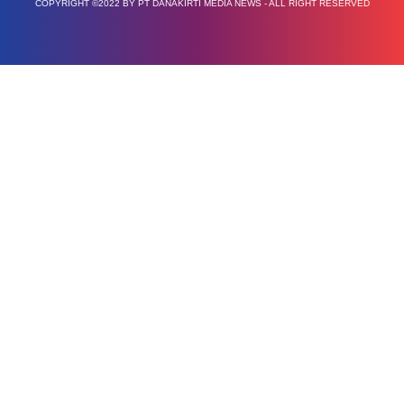
COPYRIGHT ©2022 BY PT DANAKIRTI MEDIA NEWS - ALL RIGHT RESERVED