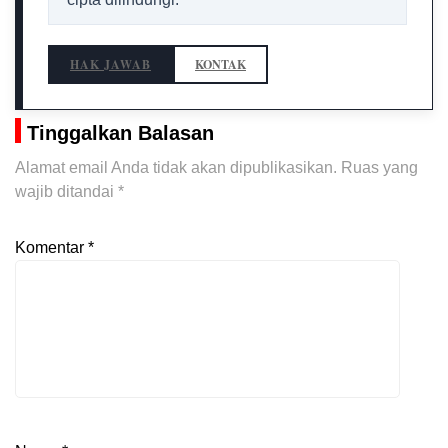
HAK JAWAB
KONTAK
Tinggalkan Balasan
Alamat email Anda tidak akan dipublikasikan.
Ruas yang
wajib ditandai
*
Komentar
*