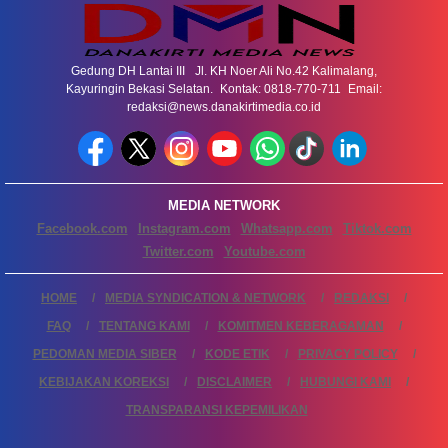
Gedung DH Lantai III Jl. KH Noer Ali No.42 Kalimalang,
Kayuringin Bekasi Selatan. Kontak: 0818-770-711 Email:
redaksi@news.danakirtimedia.co.id
MEDIA NETWORK
Facebook.com
Instagram.com
Whatsapp.com
Tiktok.com
Twitter.com
Youtube.com
HOME
MEDIA SYNDICATION & NETWORK
REDAKSI
FAQ
TENTANG KAMI
KOMITMEN KEBERAGAMAN
PEDOMAN MEDIA SIBER
KODE ETIK
PRIVACY POLICY
KEBIJAKAN KOREKSI
DISCLAIMER
HUBUNGI KAMI
TRANSPARANSI KEPEMILIKAN