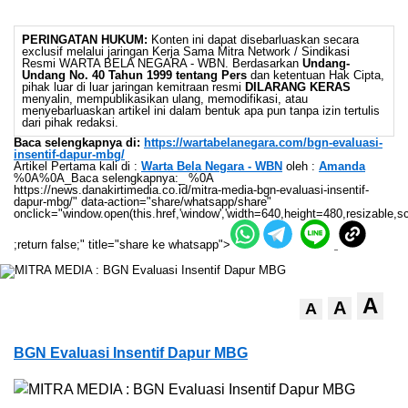
PERINGATAN HUKUM:
Konten ini dapat disebarluaskan secara
exclusif melalui jaringan Kerja Sama Mitra Network / Sindikasi
Resmi WARTA BELA NEGARA - WBN. Berdasarkan
Undang-
Undang No. 40 Tahun 1999 tentang Pers
dan ketentuan Hak Cipta,
pihak luar di luar jaringan kemitraan resmi
DILARANG KERAS
menyalin, mempublikasikan ulang, memodifikasi, atau
menyebarluaskan artikel ini dalam bentuk apa pun tanpa izin tertulis
dari pihak redaksi.
Baca selengkapnya di:
https://wartabelanegara.com/bgn-evaluasi-
insentif-dapur-mbg/
Artikel Pertama kali di :
Warta Bela Negara - WBN
oleh :
Amanda
%0A%0A_Baca selengkapnya:_ %0A
https://news.danakirtimedia.co.id/mitra-media-bgn-evaluasi-insentif-
dapur-mbg/" data-action="share/whatsapp/share"
onclick="window.open(this.href,'window','width=640,height=480,resizable,sc
;return false;" title="share ke whatsapp">
A
A
A
BGN Evaluasi Insentif Dapur MBG