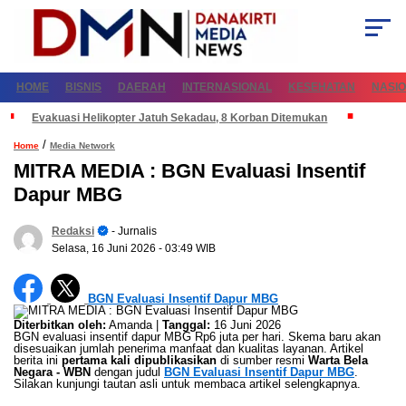
HOME
BISNIS
DAERAH
INTERNASIONAL
KESEHATAN
NASI
Evakuasi Helikopter Jatuh Sekadau, 8 Korban Ditemukan
/
Home
Media Network
MITRA MEDIA : BGN Evaluasi Insentif
Dapur MBG
Redaksi
- Jurnalis
Selasa, 16 Juni 2026
- 03:49 WIB
BGN Evaluasi Insentif Dapur MBG
Diterbitkan oleh:
Amanda |
Tanggal:
16 Juni 2026
BGN evaluasi insentif dapur MBG Rp6 juta per hari. Skema baru akan
disesuaikan jumlah penerima manfaat dan kualitas layanan. Artikel
berita ini
pertama kali dipublikasikan
di sumber resmi
Warta Bela
Negara - WBN
dengan judul
BGN Evaluasi Insentif Dapur MBG
.
Silakan kunjungi tautan asli untuk membaca artikel selengkapnya.