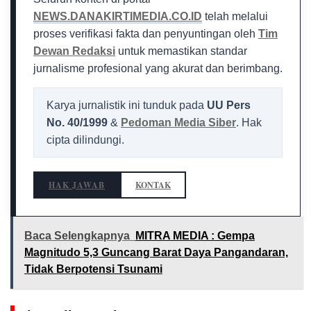
NEWS.DANAKIRTIMEDIA.CO.ID
telah melalui
proses verifikasi fakta dan penyuntingan oleh
Tim
Dewan Redaksi
untuk memastikan standar
jurnalisme profesional yang akurat dan berimbang.
Karya jurnalistik ini tunduk pada
UU Pers
No. 40/1999
&
Pedoman Media Siber
. Hak
cipta dilindungi.
HAK JAWAB
KONTAK
Baca Selengkapnya
MITRA MEDIA : Gempa
Magnitudo 5,3 Guncang Barat Daya Pangandaran,
Tidak Berpotensi Tsunami