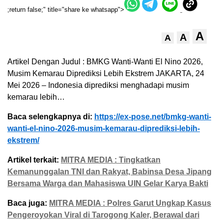
;return false;" title="share ke whatsapp">
A
A
A
Artikel Dengan Judul : BMKG Wanti-Wanti El Nino 2026,
Musim Kemarau Diprediksi Lebih Ekstrem JAKARTA, 24
Mei 2026 – Indonesia diprediksi menghadapi musim
kemarau lebih…
Baca selengkapnya di:
https://ex-pose.net/bmkg-wanti-
wanti-el-nino-2026-musim-kemarau-diprediksi-lebih-
ekstrem/
Artikel terkait:
MITRA MEDIA : Tingkatkan
Kemanunggalan TNI dan Rakyat, Babinsa Desa Jipang
Bersama Warga dan Mahasiswa UIN Gelar Karya Bakti
Baca juga:
MITRA MEDIA : Polres Garut Ungkap Kasus
Pengeroyokan Viral di Tarogong Kaler, Berawal dari