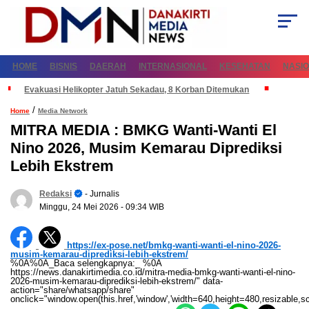
HOME
BISNIS
DAERAH
INTERNASIONAL
KESEHATAN
NASI
Evakuasi Helikopter Jatuh Sekadau, 8 Korban Ditemukan
/
Home
Media Network
MITRA MEDIA : BMKG Wanti-Wanti El
Nino 2026, Musim Kemarau Diprediksi
Lebih Ekstrem
Redaksi
- Jurnalis
Minggu, 24 Mei 2026
- 09:34 WIB
https://ex-pose.net/bmkg-wanti-wanti-el-nino-2026-
musim-kemarau-diprediksi-lebih-ekstrem/
%0A%0A_Baca selengkapnya:_ %0A
https://news.danakirtimedia.co.id/mitra-media-bmkg-wanti-wanti-el-nino-
2026-musim-kemarau-diprediksi-lebih-ekstrem/" data-
action="share/whatsapp/share"
onclick="window.open(this.href,'window','width=640,height=480,resizable,sc