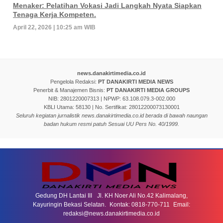
Menaker: Pelatihan Vokasi Jadi Langkah Nyata Siapkan
Tenaga Kerja Kompeten.
April 22, 2026 | 10:25 am WIB
news.danakirtimedia.co.id
Pengelola Redaksi:
PT DANAKIRTI MEDIA NEWS
Penerbit & Manajemen Bisnis:
PT DANAKIRTI MEDIA GROUPS
NIB: 2801220007313 | NPWP: 63.108.079.3-002.000
KBLI Utama: 58130 | No. Sertifikat: 28012200073130001
Seluruh kegiatan jurnalistik news.danakirtimedia.co.id berada di bawah naungan
badan hukum resmi patuh Sesuai UU Pers No. 40/1999.
Gedung DH Lantai III Jl. KH Noer Ali No.42 Kalimalang,
Kayuringin Bekasi Selatan. Kontak: 0818-770-711 Email:
redaksi@news.danakirtimedia.co.id