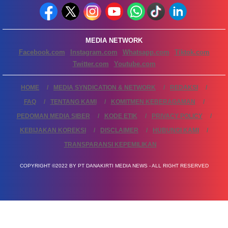
MEDIA NETWORK
Facebook.com
Instagram.com
Whatsapp.com
Tiktok.com
Twitter.com
Youtube.com
HOME
MEDIA SYNDICATION & NETWORK
REDAKSI
FAQ
TENTANG KAMI
KOMITMEN KEBERAGAMAN
PEDOMAN MEDIA SIBER
KODE ETIK
PRIVACY POLICY
KEBIJAKAN KOREKSI
DISCLAIMER
HUBUNGI KAMI
TRANSPARANSI KEPEMILIKAN
COPYRIGHT ©2022 BY PT DANAKIRTI MEDIA NEWS - ALL RIGHT RESERVED