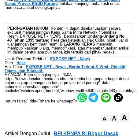
Kasus Proyek RSUD Parung
. Silakan kunjungi tautan asli untuk
membaca artikel selengkapnya.
PERINGATAN HUKUM:
Konten ini dapat disebarluaskan secara
exclusif melalui jaringan Kerja Sama Mitra Network / Sindikasi
Resmi EXPOSE NET - NEWS. Berdasarkan
Undang-Undang No.
40 Tahun 1999 tentang Pers
dan ketentuan Hak Cipta, pihak luar di
luar jaringan kemitraan resmi
DILARANG KERAS
menyalin,
mempublikasikan ulang, memodifikasi, atau menyebarluaskan artikel
ini dalam bentuk apa pun tanpa izin tertulis dari pihak redaksi.
Untuk Pertama Terbit di :
EXPOSE NET - News
Oleh :
rieke
Hak Cipta :
EXPOSE NET - News - Berita Terkini & Viral: Objektif,
Tajam, dan Edukatif.
%0A%0A_Baca selengkapnya:_ %0A
https://news.danakirtimedia.co.id/mitra-media-bpi-kpnpa-ri-bogor-desak-
kejari-ungkap-penanganan-kasus-proyek-rsud-parung/" data-
action="share/whatsapp/share"
onclick="window.open(this.href,'window','width=640,height=480,resizable,sc
;return false;" title="share ke whatsapp">
A
A
A
Artikel Dengan Judul :
BPI KPNPA RI Bogor Desak