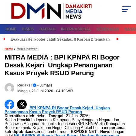
HOME
BISNIS
DAERAH
INTERNASIONAL
KESEHATAN
NASI
Evakuasi Helikopter Jatuh Sekadau, 8 Korban Ditemukan
/
Home
Media Network
MITRA MEDIA : BPI KPNPA RI Bogor
Desak Kejari Ungkap Penanganan
Kasus Proyek RSUD Parung
Redaksi
- Jurnalis
Minggu, 21 Juni 2026
- 04:10 WIB
BPI KPNPA RI Bogor Desak Kejari Ungkap
Penanganan Kasus Proyek RSUD Parung
Diterbitkan oleh:
rieke |
Tanggal:
21 Juni 2026
Badan Peneliti Independen Kekayaan Penyelenggara Negara dan
Pengawas Anggaran Republik Indonesia (BPI KPNPA RI) Kabupaten
Bogor meminta Kejaksaan Negeri Cibinong Artikel berita ini
pertama
kali dipublikasikan
di sumber resmi
EXPOSE NET - News
dengan
judul
BPI KPNPA RI Bogor Desak Kejari Ungkap Penanganan