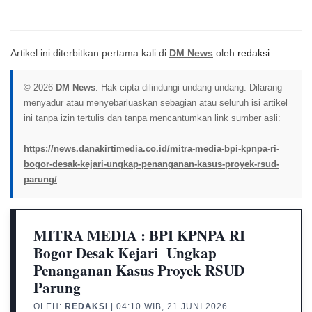
Artikel ini diterbitkan pertama kali di
DM News
oleh
redaksi
© 2026
DM News
. Hak cipta dilindungi undang-undang. Dilarang
menyadur atau menyebarluaskan sebagian atau seluruh isi artikel
ini tanpa izin tertulis dan tanpa mencantumkan link sumber asli:
https://news.danakirtimedia.co.id/mitra-media-bpi-kpnpa-ri-
bogor-desak-kejari-ungkap-penanganan-kasus-proyek-rsud-
parung/
MITRA MEDIA : BPI KPNPA RI
Bogor Desak Kejari Ungkap
Penanganan Kasus Proyek RSUD
Parung
OLEH:
REDAKSI
| 04:10 WIB, 21 JUNI 2026