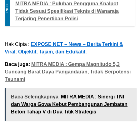
MITRA MEDIA : Puluhan Pengguna Knalpot
INFO
Tidak Sesuai Spesifikasi Teknis di Wanaraja
Terjaring Penertiban Polisi
Hak Cipta :
EXPOSE NET – News – Berita Terkini &
Viral: Objektif, Tajam, dan Edukatif.
Baca juga:
MITRA MEDIA : Gempa Magnitudo 5,3
Guncang Barat Daya Pangandaran, Tidak Berpotensi
Tsunami
Baca Selengkapnya
MITRA MEDIA : Sinergi TNI
dan Warga Gowa Kebut Pembangunan Jembatan
Beton Tahap V di Dua Titik Strategis