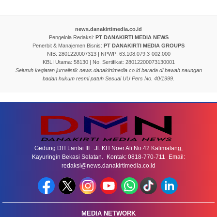
news.danakirtimedia.co.id
Pengelola Redaksi:
PT DANAKIRTI MEDIA NEWS
Penerbit & Manajemen Bisnis:
PT DANAKIRTI MEDIA GROUPS
NIB: 2801220007313 | NPWP: 63.108.079.3-002.000
KBLI Utama: 58130 | No. Sertifikat: 28012200073130001
Seluruh kegiatan jurnalistik news.danakirtimedia.co.id berada di bawah naungan
badan hukum resmi patuh Sesuai UU Pers No. 40/1999.
Gedung DH Lantai III Jl. KH Noer Ali No.42 Kalimalang,
Kayuringin Bekasi Selatan. Kontak: 0818-770-711 Email:
redaksi@news.danakirtimedia.co.id
MEDIA NETWORK