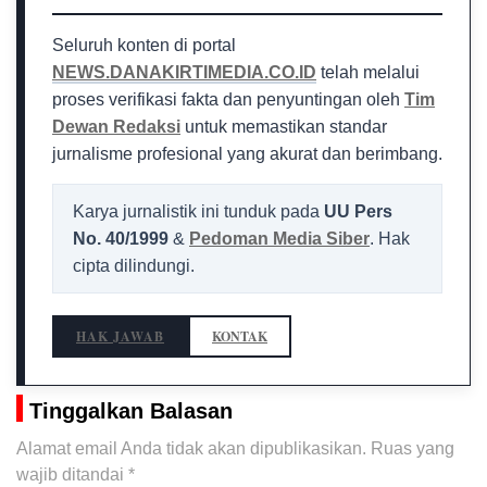
Seluruh konten di portal
NEWS.DANAKIRTIMEDIA.CO.ID
telah melalui
proses verifikasi fakta dan penyuntingan oleh
Tim
Dewan Redaksi
untuk memastikan standar
jurnalisme profesional yang akurat dan berimbang.
Karya jurnalistik ini tunduk pada
UU Pers
No. 40/1999
&
Pedoman Media Siber
. Hak
cipta dilindungi.
HAK JAWAB
KONTAK
Tinggalkan Balasan
Alamat email Anda tidak akan dipublikasikan.
Ruas yang
wajib ditandai
*