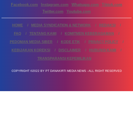
Facebook.com
Instagram.com
Whatsapp.com
Tiktok.com
Twitter.com
Youtube.com
HOME
MEDIA SYNDICATION & NETWORK
REDAKSI
FAQ
TENTANG KAMI
KOMITMEN KEBERAGAMAN
PEDOMAN MEDIA SIBER
KODE ETIK
PRIVACY POLICY
KEBIJAKAN KOREKSI
DISCLAIMER
HUBUNGI KAMI
TRANSPARANSI KEPEMILIKAN
COPYRIGHT ©2022 BY PT DANAKIRTI MEDIA NEWS - ALL RIGHT RESERVED