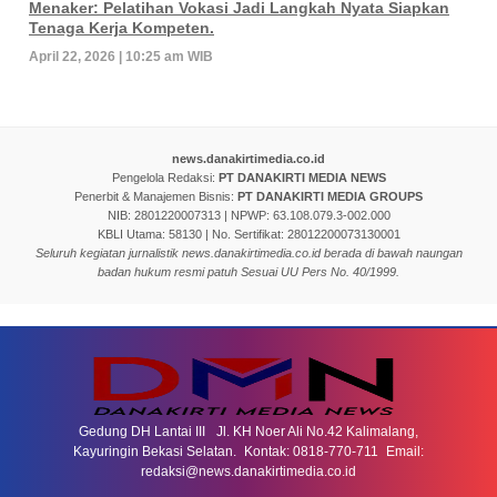
Menaker: Pelatihan Vokasi Jadi Langkah Nyata Siapkan
Tenaga Kerja Kompeten.
April 22, 2026 | 10:25 am WIB
news.danakirtimedia.co.id
Pengelola Redaksi:
PT DANAKIRTI MEDIA NEWS
Penerbit & Manajemen Bisnis:
PT DANAKIRTI MEDIA GROUPS
NIB: 2801220007313 | NPWP: 63.108.079.3-002.000
KBLI Utama: 58130 | No. Sertifikat: 28012200073130001
Seluruh kegiatan jurnalistik news.danakirtimedia.co.id berada di bawah naungan
badan hukum resmi patuh Sesuai UU Pers No. 40/1999.
Gedung DH Lantai III Jl. KH Noer Ali No.42 Kalimalang,
Kayuringin Bekasi Selatan. Kontak: 0818-770-711 Email:
redaksi@news.danakirtimedia.co.id