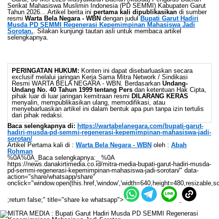
Serikat Mahasiswa Muslimin Indonesia (PD SEMMI) Kabupaten Garut
Tahun 2026... Artikel berita ini
pertama kali dipublikasikan
di sumber
resmi
Warta Bela Negara - WBN
dengan judul
Bupati Garut Hadiri
Musda PD SEMMI Regenerasi Kepemimpinan Mahasiswa Jadi
Sorotan.
. Silakan kunjungi tautan asli untuk membaca artikel
selengkapnya.
PERINGATAN HUKUM:
Konten ini dapat disebarluaskan secara
exclusif melalui jaringan Kerja Sama Mitra Network / Sindikasi
Resmi WARTA BELA NEGARA - WBN. Berdasarkan
Undang-
Undang No. 40 Tahun 1999 tentang Pers
dan ketentuan Hak Cipta,
pihak luar di luar jaringan kemitraan resmi
DILARANG KERAS
menyalin, mempublikasikan ulang, memodifikasi, atau
menyebarluaskan artikel ini dalam bentuk apa pun tanpa izin tertulis
dari pihak redaksi.
Baca selengkapnya di:
https://wartabelanegara.com/bupati-garut-
hadiri-musda-pd-semmi-regenerasi-kepemimpinan-mahasiswa-jadi-
sorotan/
Artikel Pertama kali di :
Warta Bela Negara - WBN
oleh :
Abah
Rohman
%0A%0A_Baca selengkapnya:_ %0A
https://news.danakirtimedia.co.id/mitra-media-bupati-garut-hadiri-musda-
pd-semmi-regenerasi-kepemimpinan-mahasiswa-jadi-sorotan/" data-
action="share/whatsapp/share"
onclick="window.open(this.href,'window','width=640,height=480,resizable,sc
;return false;" title="share ke whatsapp">