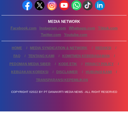
MEDIA NETWORK
Facebook.com
Instagram.com
Whatsapp.com
Tiktok.com
Twitter.com
Youtube.com
HOME
MEDIA SYNDICATION & NETWORK
REDAKSI
FAQ
TENTANG KAMI
KOMITMEN KEBERAGAMAN
PEDOMAN MEDIA SIBER
KODE ETIK
PRIVACY POLICY
KEBIJAKAN KOREKSI
DISCLAIMER
HUBUNGI KAMI
TRANSPARANSI KEPEMILIKAN
COPYRIGHT ©2022 BY PT DANAKIRTI MEDIA NEWS - ALL RIGHT RESERVED