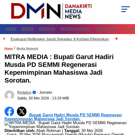
HOME
BISNIS
DAERAH
INTERNASIONAL
KESEHATAN
NASI
Evakuasi Helikopter Jatuh Sekadau, 8 Korban Ditemukan
/
Home
Media Network
MITRA MEDIA : Bupati Garut Hadiri
Musda PD SEMMI Regenerasi
Kepemimpinan Mahasiswa Jadi
Sorotan.
Redaksi
- Jurnalis
Sabtu, 30 Mei 2026
- 13:29 WIB
Bupati Garut Hadiri Musda PD SEMMI Regenerasi
Kepemimpinan Mahasiswa Jadi Sorotan.
Diterbitkan oleh:
Abah Rohman |
Tanggal:
30 Mei 2026
Garut, 30 Mei 2026 Musyawarah Daerah (Musda) Pengurus Daerah