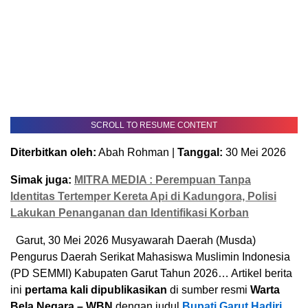
SCROLL TO RESUME CONTENT
Diterbitkan oleh:
Abah Rohman |
Tanggal:
30 Mei 2026
Simak juga:
MITRA MEDIA : Perempuan Tanpa
Identitas Tertemper Kereta Api di Kadungora, Polisi
Lakukan Penanganan dan Identifikasi Korban
Garut, 30 Mei 2026 Musyawarah Daerah (Musda)
Pengurus Daerah Serikat Mahasiswa Muslimin Indonesia
(PD SEMMI) Kabupaten Garut Tahun 2026… Artikel berita
ini
pertama kali dipublikasikan
di sumber resmi
Warta
Bela Negara – WBN
dengan judul
Bupati Garut Hadiri