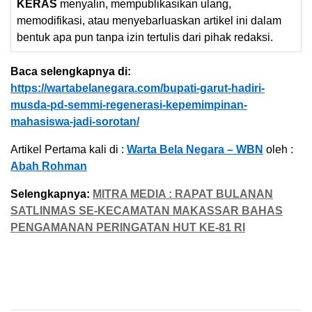
KERAS
menyalin, mempublikasikan ulang,
memodifikasi, atau menyebarluaskan artikel ini dalam
bentuk apa pun tanpa izin tertulis dari pihak redaksi.
Baca selengkapnya di:
https://wartabelanegara.com/bupati-garut-hadiri-
musda-pd-semmi-regenerasi-kepemimpinan-
mahasiswa-jadi-sorotan/
Artikel Pertama kali di :
Warta Bela Negara – WBN
oleh :
Abah Rohman
Selengkapnya:
MITRA MEDIA : RAPAT BULANAN
SATLINMAS SE-KECAMATAN MAKASSAR BAHAS
PENGAMANAN PERINGATAN HUT KE-81 RI