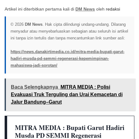
Artikel ini diterbitkan pertama kali di
DM News
oleh
redaksi
© 2026
DM News
. Hak cipta dilindungi undang-undang. Dilarang
menyadur atau menyebarluaskan sebagian atau seluruh isi artikel
ini tanpa izin tertulis dan tanpa mencantumkan link sumber asli:
https://news.danakirtimedia.co.id/mitra-media-bupati-garut-
hadiri-musda-pd-semmi-regenerasi-kepemimpinan-
mahasiswa-jadi-sorotan/
Baca Selengkapnya
MITRA MEDIA : Polisi
Evakuasi Truk Terguling dan Urai Kemacetan di
Jalur Bandung–Garut
MITRA MEDIA : Bupati Garut Hadiri
Musda PD SEMMI Regenerasi