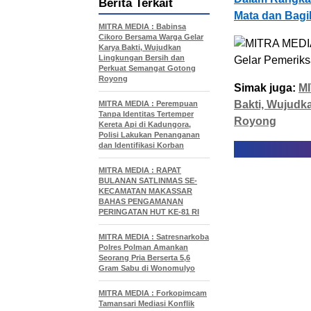
Berita Terkait
Mata dan Bagi
MITRA MEDIA : Babinsa
Cikoro Bersama Warga Gelar
Karya Bakti, Wujudkan
Lingkungan Bersih dan
Perkuat Semangat Gotong
Royong
Simak juga:
MI
Bakti, Wujudk
MITRA MEDIA : Perempuan
Tanpa Identitas Tertemper
Royong
Kereta Api di Kadungora,
Polisi Lakukan Penanganan
dan Identifikasi Korban
MITRA MEDIA : RAPAT
BULANAN SATLINMAS SE-
KECAMATAN MAKASSAR
BAHAS PENGAMANAN
PERINGATAN HUT KE-81 RI
MITRA MEDIA : Satresnarkoba
Polres Polman Amankan
Seorang Pria Berserta 5,6
Gram Sabu di Wonomulyo
MITRA MEDIA : Forkopimcam
Tamansari Mediasi Konflik