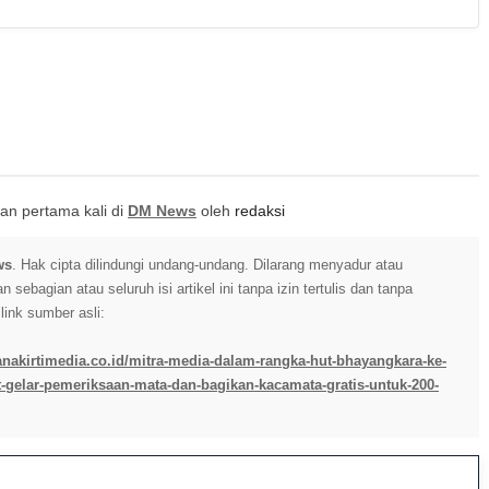
itkan pertama kali di
DM News
oleh
redaksi
ws
. Hak cipta dilindungi undang-undang. Dilarang menyadur atau
sebagian atau seluruh isi artikel ini tanpa izin tertulis dan tanpa
ink sumber asli:
anakirtimedia.co.id/mitra-media-dalam-rangka-hut-bhayangkara-ke-
t-gelar-pemeriksaan-mata-dan-bagikan-kacamata-gratis-untuk-200-