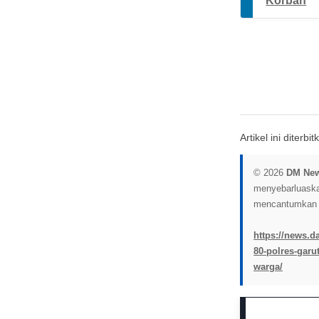
Korban
Artikel ini diterb
© 2026
DM Ne
menyebarluaskan 
mencantumkan l
https://news.d
80-polres-garu
warga/