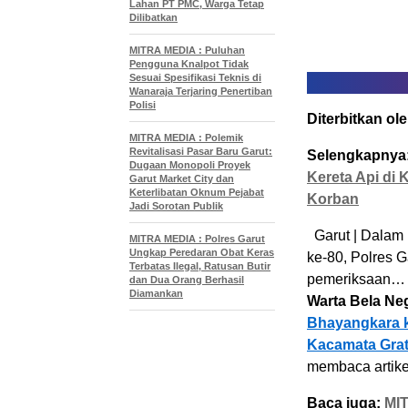
Lahan PT PMC, Warga Tetap
Dilibatkan
MITRA MEDIA : Puluhan
Pengguna Knalpot Tidak
Sesuai Spesifikasi Teknis di
Wanaraja Terjaring Penertiban
Polisi
Diterbitkan ole
MITRA MEDIA : Polemik
Revitalisasi Pasar Baru Garut:
Selengkapnya
Dugaan Monopoli Proyek
Kereta Api di 
Garut Market City dan
Keterlibatan Oknum Pejabat
Korban
Jadi Sorotan Publik
Garut | Dalam 
MITRA MEDIA : Polres Garut
Ungkap Peredaran Obat Keras
ke-80, Polres 
Terbatas Ilegal, Ratusan Butir
pemeriksaan… Ar
dan Dua Orang Berhasil
Diamankan
Warta Bela Ne
Bhayangkara k
Kacamata Grat
membaca artike
Baca juga:
MI