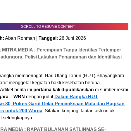
SCROLL TO RESUME CONTENT
h:
Abah Rohman |
Tanggal:
26 Juni 2026
:
MITRA MEDIA : Perempuan Tanpa Identitas Tertemper
Kadungora, Polisi Lakukan Penanganan dan Identifikasi
rangka memperingati Hari Ulang Tahun (HUT) Bhayangkara
Garut menggelar kegiatan bakti kesehatan berupa
tikel berita ini
pertama kali dipublikasikan
di sumber resmi
gara – WBN
dengan judul
Dalam Rangka HUT
e-80, Polres Garut Gelar Pemeriksaan Mata dan Bagikan
is untuk 200 Warga
. Silakan kunjungi tautan asli untuk
l selengkapnya.
TRA MEDIA : RAPAT BULANAN SATLINMAS SE-