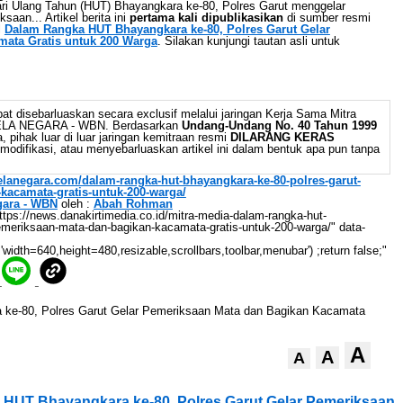
ri Ulang Tahun (HUT) Bhayangkara ke-80, Polres Garut menggelar
aan... Artikel berita ini
pertama kali dipublikasikan
di sumber resmi
l
Dalam Rangka HUT Bhayangkara ke-80, Polres Garut Gelar
ata Gratis untuk 200 Warga
. Silakan kunjungi tautan asli untuk
at disebarluaskan secara exclusif melalui jaringan Kerja Sama Mitra
BELA NEGARA - WBN. Berdasarkan
Undang-Undang No. 40 Tahun 1999
 pihak luar di luar jaringan kemitraan resmi
DILARANG KERAS
odifikasi, atau menyebarluaskan artikel ini dalam bentuk apa pun tanpa
belanegara.com/dalam-rangka-hut-bhayangkara-ke-80-polres-garut-
kacamata-gratis-untuk-200-warga/
gara - WBN
oleh :
Abah Rohman
://news.danakirtimedia.co.id/mitra-media-dalam-rangka-hut-
emeriksaan-mata-dan-bagikan-kacamata-gratis-untuk-200-warga/" data-
'width=640,height=480,resizable,scrollbars,toolbar,menubar') ;return false;"
A
A
A
HUT Bhayangkara ke-80, Polres Garut Gelar Pemeriksaan