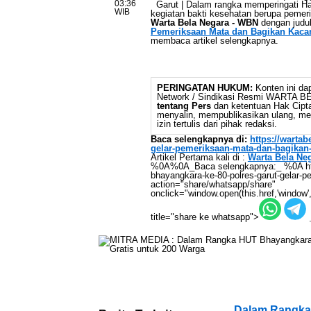
03:36
Garut | Dalam rangka memperingati Ha
WIB
kegiatan bakti kesehatan berupa pemeriks
Warta Bela Negara - WBN
dengan judu
Pemeriksaan Mata dan Bagikan Kacam
membaca artikel selengkapnya.
PERINGATAN HUKUM:
Konten ini dap
Network / Sindikasi Resmi WARTA 
tentang Pers
dan ketentuan Hak Cipta,
menyalin, mempublikasikan ulang, mem
izin tertulis dari pihak redaksi.
Baca selengkapnya di:
https://warta
gelar-pemeriksaan-mata-dan-bagikan-
Artikel Pertama kali di :
Warta Bela Ne
%0A%0A_Baca selengkapnya:_ %0A https
bhayangkara-ke-80-polres-garut-gelar-p
action="share/whatsapp/share"
onclick="window.open(this.href,'window',
title="share ke whatsapp">
Dalam Rangka 