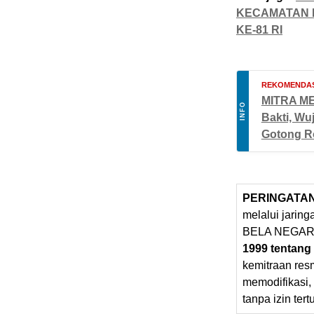
KECAMATAN 
KE-81 RI
REKOMENDAS
MITRA ME
INFO
Bakti, Wu
Gotong R
PERINGATA
melalui jarin
BELA NEGARA
1999 tentang
kemitraan res
memodifikasi,
tanpa izin tert