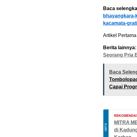
Baca selengka
bhayangkara-k
kacamata-grat
Artikel Pertama 
Berita lainnya:
Seorang Pria 
Baca Selen
Tombolopao
Capai Prog
REKOMENDAS
MITRA MED
INFO
di Kadung