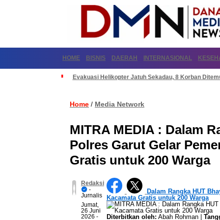
HOME
BISNIS
DAERAH
INTERNASIONAL
KESEH
Evakuasi Helikopter Jatuh Sekadau, 8 Korban Dite
Home
Media Network
/
MITRA MEDIA : Dalam Ra
Polres Garut Gelar Peme
Gratis untuk 200 Warga
Redaksi
-
Dalam Rangka HUT Bhaya
Jurnalis
Kacamata Gratis untuk 200 Warga
Jumat,
26 Juni
2026
-
Diterbitkan oleh:
Abah Rohman |
Tangg