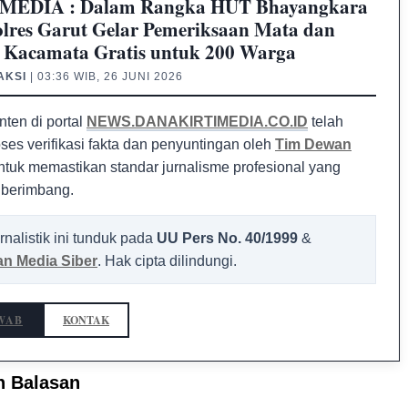
MEDIA : Dalam Rangka HUT Bhayangkara
olres Garut Gelar Pemeriksaan Mata dan
 Kacamata Gratis untuk 200 Warga
AKSI
| 03:36 WIB, 26 JUNI 2026
nten di portal
NEWS.DANAKIRTIMEDIA.CO.ID
telah
oses verifikasi fakta dan penyuntingan oleh
Tim Dewan
tuk memastikan standar jurnalisme profesional yang
 berimbang.
rnalistik ini tunduk pada
UU Pers No. 40/1999
&
n Media Siber
. Hak cipta dilindungi.
WAB
KONTAK
n Balasan