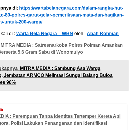
pnya di:
https://wartabelanegara.com/dalam-rangka-hut-
e-80-polres-garut-gelar-pemeriksaan-mata-dan-bagikan-
is-untuk-200-warga/
kali di :
Warta Bela Negara – WBN
oleh :
Abah Rohman
MITRA MEDIA : Satresnarkoba Polres Polman Amankan
Berserta 5,6 Gram Sabu di Wonomulyo
gkapnya
MITRA MEDIA : Sambung Asa Warga
, Jembatan ARMCO Melintasi Sungai Balang Buloa
res 98%
I:
IA : Perempuan Tanpa Identitas Tertemper Kereta Api
ora, Polisi Lakukan Penanganan dan Identifikasi