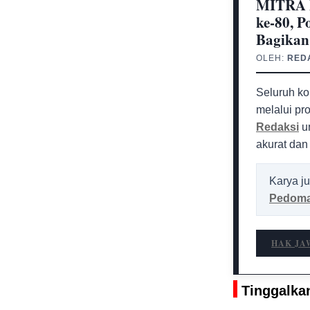
MITRA 
ke-80, P
Bagikan
OLEH:
RED
Seluruh ko
melalui pr
Redaksi
un
akurat dan
Karya ju
Pedoma
HAK JA
Tinggalka