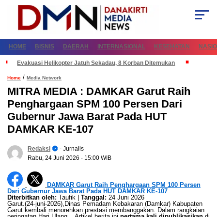
HOME
BISNIS
DAERAH
INTERNASIONAL
KESEHATAN
NASI
Evakuasi Helikopter Jatuh Sekadau, 8 Korban Ditemukan
/
Home
Media Network
MITRA MEDIA : DAMKAR Garut Raih
Penghargaan SPM 100 Persen Dari
Gubernur Jawa Barat Pada HUT
DAMKAR KE-107
Redaksi
- Jurnalis
Rabu, 24 Juni 2026
- 15:00 WIB
DAMKAR Garut Raih Penghargaan SPM 100 Persen
Dari Gubernur Jawa Barat Pada HUT DAMKAR KE-107
Diterbitkan oleh:
Taufik |
Tanggal:
24 Juni 2026
Garut.(24-juni-2026),Dinas Pemadam Kebakaran (Damkar) Kabupaten
Garut kembali menorehkan prestasi membanggakan. Dalam rangkaian
peringatan Hari Ulang... Artikel berita ini
pertama kali dipublikasikan
di