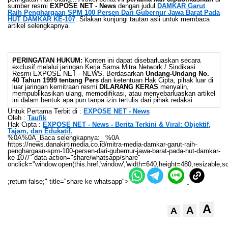
sumber resmi
EXPOSE NET - News
dengan judul
DAMKAR Garut
Raih Penghargaan SPM 100 Persen Dari Gubernur Jawa Barat Pada
HUT DAMKAR KE-107
. Silakan kunjungi tautan asli untuk membaca
artikel selengkapnya.
PERINGATAN HUKUM:
Konten ini dapat disebarluaskan secara
exclusif melalui jaringan Kerja Sama Mitra Network / Sindikasi
Resmi EXPOSE NET - NEWS. Berdasarkan
Undang-Undang No.
40 Tahun 1999 tentang Pers
dan ketentuan Hak Cipta, pihak luar di
luar jaringan kemitraan resmi
DILARANG KERAS
menyalin,
mempublikasikan ulang, memodifikasi, atau menyebarluaskan artikel
ini dalam bentuk apa pun tanpa izin tertulis dari pihak redaksi.
Untuk Pertama Terbit di :
EXPOSE NET - News
Oleh :
Taufik
Hak Cipta :
EXPOSE NET - News - Berita Terkini & Viral: Objektif,
Tajam, dan Edukatif.
%0A%0A_Baca selengkapnya:_ %0A
https://news.danakirtimedia.co.id/mitra-media-damkar-garut-raih-
penghargaan-spm-100-persen-dari-gubernur-jawa-barat-pada-hut-damkar-
ke-107/" data-action="share/whatsapp/share"
onclick="window.open(this.href,'window','width=640,height=480,resizable,sc
;return false;" title="share ke whatsapp">
A
A
A