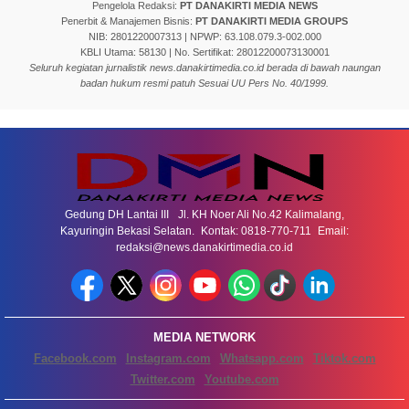
Pengelola Redaksi:
PT DANAKIRTI MEDIA NEWS
Penerbit & Manajemen Bisnis:
PT DANAKIRTI MEDIA GROUPS
NIB: 2801220007313 | NPWP: 63.108.079.3-002.000
KBLI Utama: 58130 | No. Sertifikat: 28012200073130001
Seluruh kegiatan jurnalistik news.danakirtimedia.co.id berada di bawah naungan
badan hukum resmi patuh Sesuai UU Pers No. 40/1999.
Gedung DH Lantai III Jl. KH Noer Ali No.42 Kalimalang,
Kayuringin Bekasi Selatan. Kontak: 0818-770-711 Email:
redaksi@news.danakirtimedia.co.id
MEDIA NETWORK
Facebook.com
Instagram.com
Whatsapp.com
Tiktok.com
Twitter.com
Youtube.com