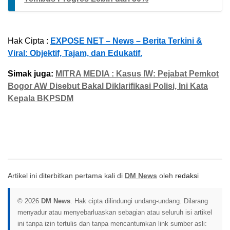
Hak Cipta :
EXPOSE NET – News – Berita Terkini &
Viral: Objektif, Tajam, dan Edukatif.
Simak juga:
MITRA MEDIA : Kasus IW: Pejabat Pemkot
Bogor AW Disebut Bakal Diklarifikasi Polisi, Ini Kata
Kepala BKPSDM
Artikel ini diterbitkan pertama kali di
DM News
oleh
redaksi
© 2026
DM News
. Hak cipta dilindungi undang-undang. Dilarang
menyadur atau menyebarluaskan sebagian atau seluruh isi artikel
ini tanpa izin tertulis dan tanpa mencantumkan link sumber asli: