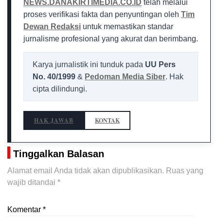
NEWS.DANAKIRTIMEDIA.CO.ID
telah melalui
proses verifikasi fakta dan penyuntingan oleh
Tim
Dewan Redaksi
untuk memastikan standar
jurnalisme profesional yang akurat dan berimbang.
Karya jurnalistik ini tunduk pada
UU Pers
No. 40/1999
&
Pedoman Media Siber
. Hak
cipta dilindungi.
HAK JAWAB
KONTAK
Tinggalkan Balasan
Alamat email Anda tidak akan dipublikasikan.
Ruas yang
wajib ditandai
*
Komentar
*