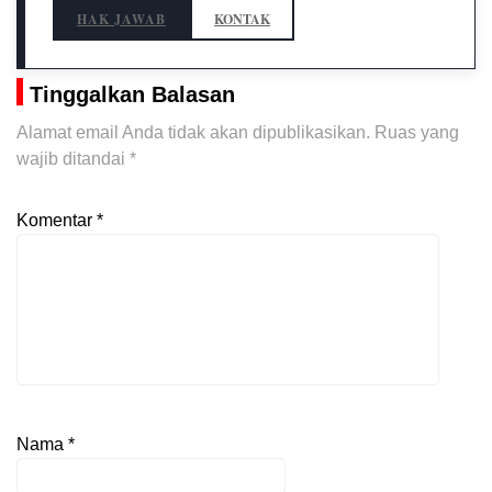
HAK JAWAB
KONTAK
Tinggalkan Balasan
Alamat email Anda tidak akan dipublikasikan.
Ruas yang
wajib ditandai
*
Komentar
*
Nama
*