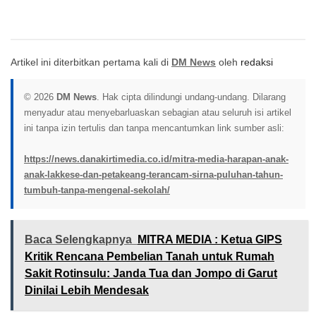
Artikel ini diterbitkan pertama kali di
DM News
oleh
redaksi
© 2026
DM News
. Hak cipta dilindungi undang-undang. Dilarang
menyadur atau menyebarluaskan sebagian atau seluruh isi artikel
ini tanpa izin tertulis dan tanpa mencantumkan link sumber asli:
https://news.danakirtimedia.co.id/mitra-media-harapan-anak-
anak-lakkese-dan-petakeang-terancam-sirna-puluhan-tahun-
tumbuh-tanpa-mengenal-sekolah/
Baca Selengkapnya
MITRA MEDIA : Ketua GIPS
Kritik Rencana Pembelian Tanah untuk Rumah
Sakit Rotinsulu: Janda Tua dan Jompo di Garut
Dinilai Lebih Mendesak