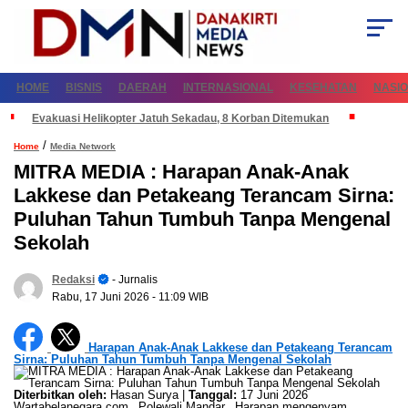
HOME
BISNIS
DAERAH
INTERNASIONAL
KESEHATAN
NASI
Evakuasi Helikopter Jatuh Sekadau, 8 Korban Ditemukan
/
Home
Media Network
MITRA MEDIA : Harapan Anak-Anak
Lakkese dan Petakeang Terancam Sirna:
Puluhan Tahun Tumbuh Tanpa Mengenal
Sekolah
Redaksi
- Jurnalis
Rabu, 17 Juni 2026
- 11:09 WIB
Harapan Anak-Anak Lakkese dan Petakeang Terancam
Sirna: Puluhan Tahun Tumbuh Tanpa Mengenal Sekolah
Diterbitkan oleh:
Hasan Surya |
Tanggal:
17 Juni 2026
Wartabelanegara.com_ Polewali Mandar_ Harapan mengenyam