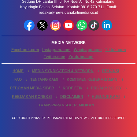
Gedung DH Lantai III Jl. KH Noer Ali No.42 Kalimalang,
Kayuringin Bekasi Selatan. Kontak: 0818-770-711 Email:
redaksi@news.danakirtimedia.co.id
MEDIA NETWORK
Facebook.com
Instagram.com
Whatsapp.com
Tiktok.com
Twitter.com
Youtube.com
HOME
MEDIA SYNDICATION & NETWORK
REDAKSI
FAQ
TENTANG KAMI
KOMITMEN KEBERAGAMAN
PEDOMAN MEDIA SIBER
KODE ETIK
PRIVACY POLICY
KEBIJAKAN KOREKSI
DISCLAIMER
HUBUNGI KAMI
TRANSPARANSI KEPEMILIKAN
COPYRIGHT ©2022 BY PT DANAKIRTI MEDIA NEWS - ALL RIGHT RESERVED