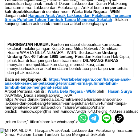
pendidikan bagi anak- anak di Dusun Lakkese dan Dusun Petakeang
terancam sirna. Lakkese dan Petakeang... Artikel berita ini
pertama
kali dipublikasikan
di sumber resmi
Warta Bela Negara - WBN
dengan judul
Harapan Anak-Anak Lakkese dan Petakeang Terancam
Sirna: Puluhan Tahun Tumbuh Tanpa Mengenal Sekolah
. Silakan
kunjungi tautan asli untuk membaca artikel selengkapnya.
PERINGATAN HUKUM:
Konten ini dapat disebarluaskan secara
exclusif melalui jaringan Kerja Sama Mitra Network / Sindikasi
Resmi WARTA BELA NEGARA - WBN. Berdasarkan
Undang-
Undang No. 40 Tahun 1999 tentang Pers
dan ketentuan Hak Cipta,
pihak luar di luar jaringan kemitraan resmi
DILARANG KERAS
menyalin, mempublikasikan ulang, memodifikasi, atau
menyebarluaskan artikel ini dalam bentuk apa pun tanpa izin tertulis
dari pihak redaksi.
Baca selengkapnya di:
https://wartabelanegara.com/harapan-anak-
anak-lakkese-dan-petakeang-terancam-sirna-puluhan-tahun-
tumbuh-tanpa-mengenal-sekolah/
Artikel Pertama kali di :
Warta Bela Negara - WBN
oleh :
Hasan Surya
%0A%0A_Baca selengkapnya:_ %0A
https://news.danakirtimedia.co.id/mitra-media-harapan-anak-anak-
lakkese-dan-petakeang-terancam-sirna-puluhan-tahun-tumbuh-tanpa-
mengenal-sekolah/" data-action="share/whatsapp/share"
onclick="window.open(this.href,'window','width=640,height=480,resizable,sc
;return false;" title="share ke whatsapp">