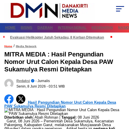
HOME
BISNIS
DAERAH
INTERNASIONAL
KESEHATAN
NASI
Evakuasi Helikopter Jatuh Sekadau, 8 Korban Ditemukan
/
Home
Media Network
MITRA MEDIA : Hasil Pengundian
Nomor Urut Calon Kepala Desa PAW
Sukamulya Resmi Ditetapkan
Redaksi
- Jurnalis
Senin, 8 Juni 2026
- 03:51 WIB
Hasil Pengundian Nomor Urut Calon Kepala Desa
PAW Sukamulya Resmi Ditetapkan
Diterbitkan oleh:
Abah Rohman |
Tanggal:
08 Juni 2026
Garut, 08 Juni 2026 – Pemerintah Desa Sukamulya, Kecamatan
Pakenjeng, Kabupaten Garut, melaksanakan Musyawarah Desa
(Musdes) dalam rangka penetapan... Artikel berita ini
pertama kali