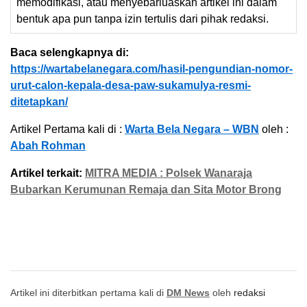
memodifikasi, atau menyebarluaskan artikel ini dalam
bentuk apa pun tanpa izin tertulis dari pihak redaksi.
Baca selengkapnya di:
https://wartabelanegara.com/hasil-pengundian-nomor-
urut-calon-kepala-desa-paw-sukamulya-resmi-
ditetapkan/
Artikel Pertama kali di :
Warta Bela Negara – WBN
oleh :
Abah Rohman
Artikel terkait:
MITRA MEDIA : Polsek Wanaraja
Bubarkan Kerumunan Remaja dan Sita Motor Brong
Artikel ini diterbitkan pertama kali di
DM News
oleh
redaksi