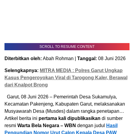
SCROLL TO RESUME CONTENT
Diterbitkan oleh:
Abah Rohman |
Tanggal:
08 Juni 2026
Selengkapnya:
MITRA MEDIA : Polres Garut Ungkap
Kasus Pengeroyokan Viral di Tarogong Kaler, Berawal
dari Knalpot Brong
Garut, 08 Juni 2026 – Pemerintah Desa Sukamulya,
Kecamatan Pakenjeng, Kabupaten Garut, melaksanakan
Musyawarah Desa (Musdes) dalam rangka penetapan…
Artikel berita ini
pertama kali dipublikasikan
di sumber
resmi
Warta Bela Negara – WBN
dengan judul
Hasil
Pengundian Nomor Urut Calon Kepala Desa PAW