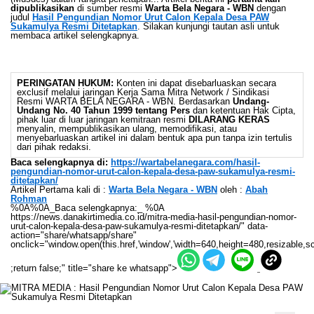
dipublikasikan
di sumber resmi
Warta Bela Negara - WBN
dengan
judul
Hasil Pengundian Nomor Urut Calon Kepala Desa PAW
Sukamulya Resmi Ditetapkan
. Silakan kunjungi tautan asli untuk
membaca artikel selengkapnya.
PERINGATAN HUKUM:
Konten ini dapat disebarluaskan secara
exclusif melalui jaringan Kerja Sama Mitra Network / Sindikasi
Resmi WARTA BELA NEGARA - WBN. Berdasarkan
Undang-
Undang No. 40 Tahun 1999 tentang Pers
dan ketentuan Hak Cipta,
pihak luar di luar jaringan kemitraan resmi
DILARANG KERAS
menyalin, mempublikasikan ulang, memodifikasi, atau
menyebarluaskan artikel ini dalam bentuk apa pun tanpa izin tertulis
dari pihak redaksi.
Baca selengkapnya di:
https://wartabelanegara.com/hasil-
pengundian-nomor-urut-calon-kepala-desa-paw-sukamulya-resmi-
ditetapkan/
Artikel Pertama kali di :
Warta Bela Negara - WBN
oleh :
Abah
Rohman
%0A%0A_Baca selengkapnya:_ %0A
https://news.danakirtimedia.co.id/mitra-media-hasil-pengundian-nomor-
urut-calon-kepala-desa-paw-sukamulya-resmi-ditetapkan/" data-
action="share/whatsapp/share"
onclick="window.open(this.href,'window','width=640,height=480,resizable,sc
;return false;" title="share ke whatsapp">