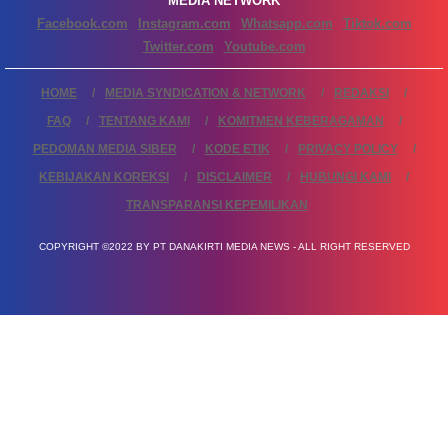
MEDIA NETWORK
Facebook.com
Instagram.com
Whatsapp.com
Tiktok.com
Twitter.com
Youtube.com
HOME
MEDIA SYNDICATION & NETWORK
REDAKSI
FAQ
TENTANG KAMI
KOMITMEN KEBERAGAMAN
PEDOMAN MEDIA SIBER
KODE ETIK
PRIVACY POLICY
KEBIJAKAN KOREKSI
DISCLAIMER
HUBUNGI KAMI
TRANSPARANSI KEPEMILIKAN
COPYRIGHT ©2022 BY PT DANAKIRTI MEDIA NEWS - ALL RIGHT RESERVED