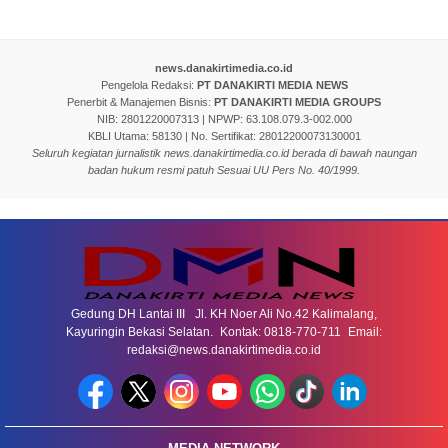
news.danakirtimedia.co.id
Pengelola Redaksi:
PT DANAKIRTI MEDIA NEWS
Penerbit & Manajemen Bisnis:
PT DANAKIRTI MEDIA GROUPS
NIB: 2801220007313 | NPWP: 63.108.079.3-002.000
KBLI Utama: 58130 | No. Sertifikat: 28012200073130001
Seluruh kegiatan jurnalistik news.danakirtimedia.co.id berada di bawah naungan
badan hukum resmi patuh Sesuai UU Pers No. 40/1999.
Gedung DH Lantai III Jl. KH Noer Ali No.42 Kalimalang,
Kayuringin Bekasi Selatan. Kontak: 0818-770-711 Email:
redaksi@news.danakirtimedia.co.id