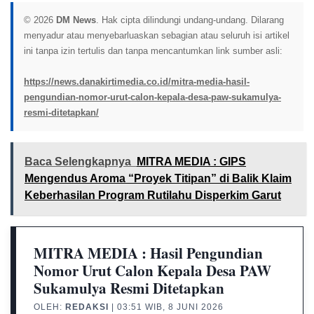
© 2026
DM News
. Hak cipta dilindungi undang-undang. Dilarang
menyadur atau menyebarluaskan sebagian atau seluruh isi artikel
ini tanpa izin tertulis dan tanpa mencantumkan link sumber asli:
https://news.danakirtimedia.co.id/mitra-media-hasil-
pengundian-nomor-urut-calon-kepala-desa-paw-sukamulya-
resmi-ditetapkan/
Baca Selengkapnya
MITRA MEDIA : GIPS
Mengendus Aroma “Proyek Titipan” di Balik Klaim
Keberhasilan Program Rutilahu Disperkim Garut
MITRA MEDIA : Hasil Pengundian
Nomor Urut Calon Kepala Desa PAW
Sukamulya Resmi Ditetapkan
OLEH:
REDAKSI
| 03:51 WIB, 8 JUNI 2026