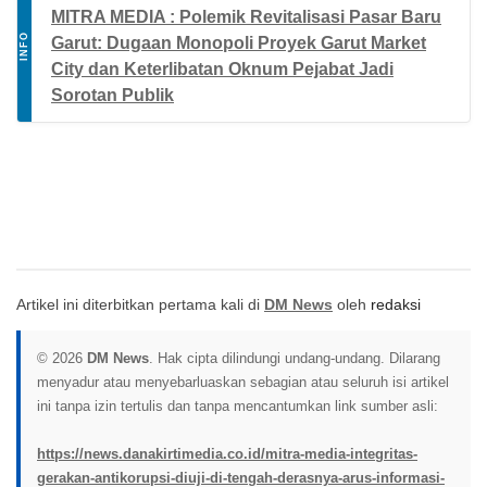
MITRA MEDIA : Polemik Revitalisasi Pasar Baru
INFO
Garut: Dugaan Monopoli Proyek Garut Market
City dan Keterlibatan Oknum Pejabat Jadi
Sorotan Publik
Artikel ini diterbitkan pertama kali di
DM News
oleh
redaksi
© 2026
DM News
. Hak cipta dilindungi undang-undang. Dilarang
menyadur atau menyebarluaskan sebagian atau seluruh isi artikel
ini tanpa izin tertulis dan tanpa mencantumkan link sumber asli:
https://news.danakirtimedia.co.id/mitra-media-integritas-
gerakan-antikorupsi-diuji-di-tengah-derasnya-arus-informasi-