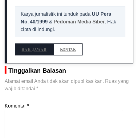
Karya jurnalistik ini tunduk pada
UU Pers
No. 40/1999
&
Pedoman Media Siber
. Hak
cipta dilindungi.
HAK JAWAB
KONTAK
Tinggalkan Balasan
Alamat email Anda tidak akan dipublikasikan.
Ruas yang
wajib ditandai
*
Komentar
*