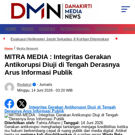
HOME
BISNIS
DAERAH
INTERNASIONAL
KESEHATAN
NASI
Evakuasi Helikopter Jatuh Sekadau, 8 Korban Ditemukan
/
Home
Media Network
MITRA MEDIA : Integritas Gerakan
Antikorupsi Diuji di Tengah Derasnya
Arus Informasi Publik
Redaksi
- Jurnalis
Minggu, 14 Juni 2026
- 03:20 WIB
Integritas Gerakan Antikorupsi Diuji di Tengah
Derasnya Arus Informasi Publik
Diterbitkan oleh:
Fahria Alfiano |
Tanggal:
14 Juni 2026
Gerakan antikorupsi menghadapi tantangan menjaga kredibilitas ketika
isu hukum berkembang cepat di ruang publik dan media digital. Artikel
berita ini
pertama kali dipublikasikan
di sumber resmi
Warta Bela