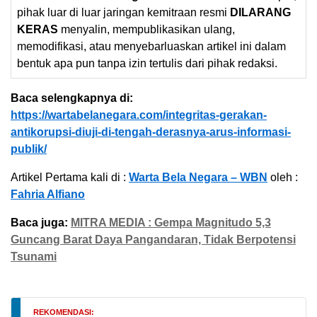
pihak luar di luar jaringan kemitraan resmi
DILARANG
KERAS
menyalin, mempublikasikan ulang,
memodifikasi, atau menyebarluaskan artikel ini dalam
bentuk apa pun tanpa izin tertulis dari pihak redaksi.
Baca selengkapnya di:
https://wartabelanegara.com/integritas-gerakan-
antikorupsi-diuji-di-tengah-derasnya-arus-informasi-
publik/
Artikel Pertama kali di :
Warta Bela Negara – WBN
oleh :
Fahria Alfiano
Baca juga:
MITRA MEDIA : Gempa Magnitudo 5,3
Guncang Barat Daya Pangandaran, Tidak Berpotensi
Tsunami
REKOMENDASI: