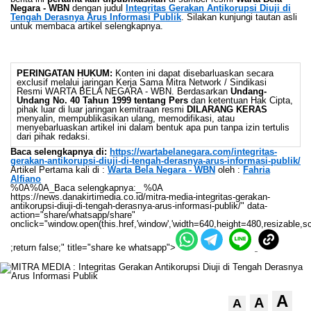
Negara - WBN
dengan judul
Integritas Gerakan Antikorupsi Diuji di
Tengah Derasnya Arus Informasi Publik
. Silakan kunjungi tautan asli
untuk membaca artikel selengkapnya.
PERINGATAN HUKUM:
Konten ini dapat disebarluaskan secara
exclusif melalui jaringan Kerja Sama Mitra Network / Sindikasi
Resmi WARTA BELA NEGARA - WBN. Berdasarkan
Undang-
Undang No. 40 Tahun 1999 tentang Pers
dan ketentuan Hak Cipta,
pihak luar di luar jaringan kemitraan resmi
DILARANG KERAS
menyalin, mempublikasikan ulang, memodifikasi, atau
menyebarluaskan artikel ini dalam bentuk apa pun tanpa izin tertulis
dari pihak redaksi.
Baca selengkapnya di:
https://wartabelanegara.com/integritas-
gerakan-antikorupsi-diuji-di-tengah-derasnya-arus-informasi-publik/
Artikel Pertama kali di :
Warta Bela Negara - WBN
oleh :
Fahria
Alfiano
%0A%0A_Baca selengkapnya:_ %0A
https://news.danakirtimedia.co.id/mitra-media-integritas-gerakan-
antikorupsi-diuji-di-tengah-derasnya-arus-informasi-publik/" data-
action="share/whatsapp/share"
onclick="window.open(this.href,'window','width=640,height=480,resizable,sc
;return false;" title="share ke whatsapp">
A
A
A