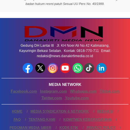
badan hukum resmi patuh Sesuai UU Pers No. 40/1999.
Gedung DH Lantai III Jl. KH Noer Ali No.42 Kalimalang,
Kayuringin Bekasi Selatan. Kontak: 0818-770-711 Email:
redaksi@news.danakirtimedia.co.id
MEDIA NETWORK
Facebook.com
Instagram.com
Whatsapp.com
Tiktok.com
Twitter.com
Youtube.com
HOME
MEDIA SYNDICATION & NETWORK
REDAKSI
FAQ
TENTANG KAMI
KOMITMEN KEBERAGAMAN
PEDOMAN MEDIA SIBER
KODE ETIK
PRIVACY POLICY