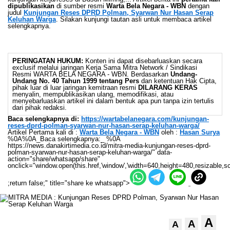
dipublikasikan
di sumber resmi
Warta Bela Negara - WBN
dengan
judul
Kunjungan Reses DPRD Polman, Syarwan Nur Hasan Serap
Keluhan Warga
. Silakan kunjungi tautan asli untuk membaca artikel
selengkapnya.
PERINGATAN HUKUM:
Konten ini dapat disebarluaskan secara
exclusif melalui jaringan Kerja Sama Mitra Network / Sindikasi
Resmi WARTA BELA NEGARA - WBN. Berdasarkan
Undang-
Undang No. 40 Tahun 1999 tentang Pers
dan ketentuan Hak Cipta,
pihak luar di luar jaringan kemitraan resmi
DILARANG KERAS
menyalin, mempublikasikan ulang, memodifikasi, atau
menyebarluaskan artikel ini dalam bentuk apa pun tanpa izin tertulis
dari pihak redaksi.
Baca selengkapnya di:
https://wartabelanegara.com/kunjungan-
reses-dprd-polman-syarwan-nur-hasan-serap-keluhan-warga/
Artikel Pertama kali di :
Warta Bela Negara - WBN
oleh :
Hasan Surya
%0A%0A_Baca selengkapnya:_ %0A
https://news.danakirtimedia.co.id/mitra-media-kunjungan-reses-dprd-
polman-syarwan-nur-hasan-serap-keluhan-warga/" data-
action="share/whatsapp/share"
onclick="window.open(this.href,'window','width=640,height=480,resizable,sc
;return false;" title="share ke whatsapp">
A
A
A