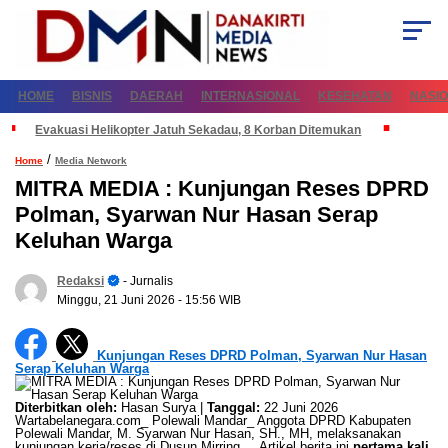
HOME
BISNIS
DAERAH
INTERNASIONAL
KESEHATAN
NASI
Evakuasi Helikopter Jatuh Sekadau, 8 Korban Ditemukan
/
Home
Media Network
MITRA MEDIA : Kunjungan Reses DPRD
Polman, Syarwan Nur Hasan Serap
Keluhan Warga
Redaksi
- Jurnalis
Minggu, 21 Juni 2026
- 15:56 WIB
Kunjungan Reses DPRD Polman, Syarwan Nur Hasan
Serap Keluhan Warga
Diterbitkan oleh:
Hasan Surya |
Tanggal:
22 Juni 2026
Wartabelanegara.com_ Polewali Mandar_ Anggota DPRD Kabupaten
Polewali Mandar, M. Syarwan Nur Hasan, SH., MH, melaksanakan
kunjungan kerja/reses di Dusun Mirring,... Artikel berita ini
pertama kali