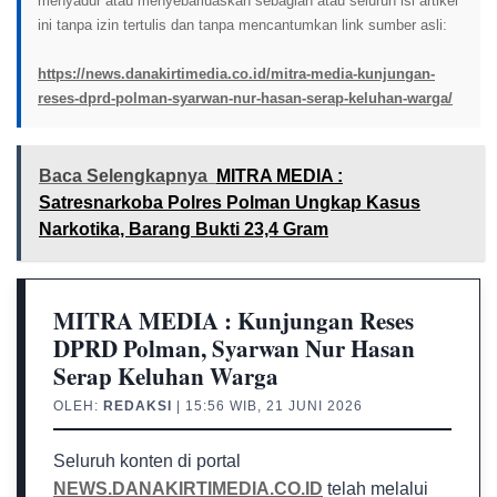
menyadur atau menyebarluaskan sebagian atau seluruh isi artikel
ini tanpa izin tertulis dan tanpa mencantumkan link sumber asli:
https://news.danakirtimedia.co.id/mitra-media-kunjungan-
reses-dprd-polman-syarwan-nur-hasan-serap-keluhan-warga/
Baca Selengkapnya
MITRA MEDIA :
Satresnarkoba Polres Polman Ungkap Kasus
Narkotika, Barang Bukti 23,4 Gram
MITRA MEDIA : Kunjungan Reses
DPRD Polman, Syarwan Nur Hasan
Serap Keluhan Warga
OLEH:
REDAKSI
| 15:56 WIB, 21 JUNI 2026
Seluruh konten di portal
NEWS.DANAKIRTIMEDIA.CO.ID
telah melalui