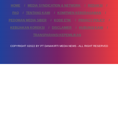
HOME
MEDIA SYNDICATION & NETWORK
REDAKSI
FAQ
TENTANG KAMI
KOMITMEN KEBERAGAMAN
PEDOMAN MEDIA SIBER
KODE ETIK
PRIVACY POLICY
KEBIJAKAN KOREKSI
DISCLAIMER
HUBUNGI KAMI
TRANSPARANSI KEPEMILIKAN
COPYRIGHT ©2022 BY PT DANAKIRTI MEDIA NEWS - ALL RIGHT RESERVED