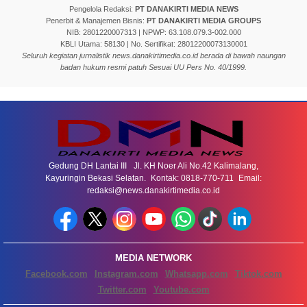
Pengelola Redaksi:
PT DANAKIRTI MEDIA NEWS
Penerbit & Manajemen Bisnis:
PT DANAKIRTI MEDIA GROUPS
NIB: 2801220007313 | NPWP: 63.108.079.3-002.000
KBLI Utama: 58130 | No. Sertifikat: 28012200073130001
Seluruh kegiatan jurnalistik news.danakirtimedia.co.id berada di bawah naungan
badan hukum resmi patuh Sesuai UU Pers No. 40/1999.
Gedung DH Lantai III Jl. KH Noer Ali No.42 Kalimalang,
Kayuringin Bekasi Selatan. Kontak: 0818-770-711 Email:
redaksi@news.danakirtimedia.co.id
MEDIA NETWORK
Facebook.com
Instagram.com
Whatsapp.com
Tiktok.com
Twitter.com
Youtube.com