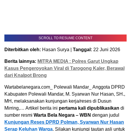
SCROLL TO RESUME CONTENT
Diterbitkan oleh:
Hasan Surya |
Tanggal:
22 Juni 2026
Berita lainnya:
MITRA MEDIA : Polres Garut Ungkap
Kasus Pengeroyokan Viral di Tarogong Kaler, Berawal
dari Knalpot Brong
Wartabelanegara.com_ Polewali Mandar_ Anggota DPRD
Kabupaten Polewali Mandar, M. Syarwan Nur Hasan, SH.,
MH, melaksanakan kunjungan kerja/reses di Dusun
Mirring,… Artikel berita ini
pertama kali dipublikasikan
di
sumber resmi
Warta Bela Negara – WBN
dengan judul
Kunjungan Reses DPRD Polman, Syarwan Nur Hasan
Serap Keluhan Warga
. Silakan kunjungi tautan asli untuk