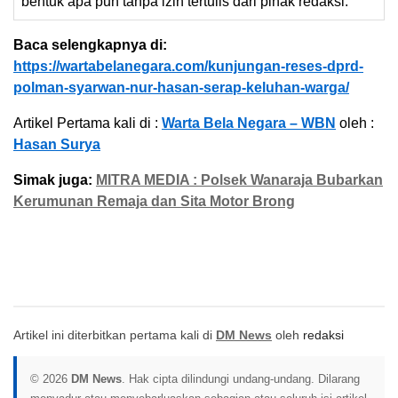
bentuk apa pun tanpa izin tertulis dari pihak redaksi.
Baca selengkapnya di:
https://wartabelanegara.com/kunjungan-reses-dprd-
polman-syarwan-nur-hasan-serap-keluhan-warga/
Artikel Pertama kali di :
Warta Bela Negara – WBN
oleh :
Hasan Surya
Simak juga:
MITRA MEDIA : Polsek Wanaraja Bubarkan
Kerumunan Remaja dan Sita Motor Brong
Artikel ini diterbitkan pertama kali di
DM News
oleh
redaksi
© 2026
DM News
. Hak cipta dilindungi undang-undang. Dilarang