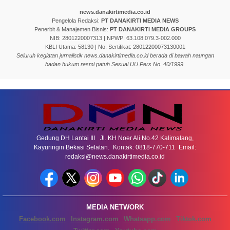
news.danakirtimedia.co.id
Pengelola Redaksi:
PT DANAKIRTI MEDIA NEWS
Penerbit & Manajemen Bisnis:
PT DANAKIRTI MEDIA GROUPS
NIB: 2801220007313 | NPWP: 63.108.079.3-002.000
KBLI Utama: 58130 | No. Sertifikat: 28012200073130001
Seluruh kegiatan jurnalistik news.danakirtimedia.co.id berada di bawah naungan
badan hukum resmi patuh Sesuai UU Pers No. 40/1999.
Gedung DH Lantai III Jl. KH Noer Ali No.42 Kalimalang,
Kayuringin Bekasi Selatan. Kontak: 0818-770-711 Email:
redaksi@news.danakirtimedia.co.id
MEDIA NETWORK
Facebook.com
Instagram.com
Whatsapp.com
Tiktok.com