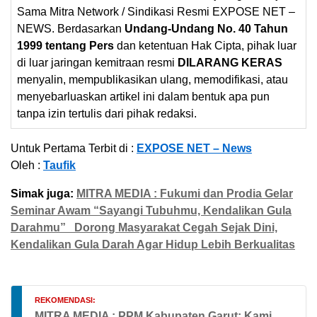
Sama Mitra Network / Sindikasi Resmi EXPOSE NET –
NEWS. Berdasarkan
Undang-Undang No. 40 Tahun
1999 tentang Pers
dan ketentuan Hak Cipta, pihak luar
di luar jaringan kemitraan resmi
DILARANG KERAS
menyalin, mempublikasikan ulang, memodifikasi, atau
menyebarluaskan artikel ini dalam bentuk apa pun
tanpa izin tertulis dari pihak redaksi.
Untuk Pertama Terbit di :
EXPOSE NET – News
Oleh :
Taufik
Simak juga:
MITRA MEDIA : Fukumi dan Prodia Gelar
Seminar Awam “Sayangi Tubuhmu, Kendalikan Gula
Darahmu” Dorong Masyarakat Cegah Sejak Dini,
Kendalikan Gula Darah Agar Hidup Lebih Berkualitas
REKOMENDASI:
MITRA MEDIA : PPM Kabupaten Garut: Kami