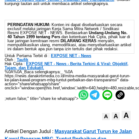
kunjungi tautan asli untuk membaca artikel selengkapnya.
PERINGATAN HUKUM:
Konten ini dapat disebarluaskan secara
exclusif melalui jaringan Kerja Sama Mitra Network / Sindikasi
Resmi EXPOSE NET - NEWS. Berdasarkan
Undang-Undang No.
40 Tahun 1999 tentang Pers
dan ketentuan Hak Cipta, pihak luar di
luar jaringan kemitraan resmi
DILARANG KERAS
menyalin,
mempublikasikan ulang, memodifikasi, atau menyebarluaskan artikel
ini dalam bentuk apa pun tanpa izin tertulis dari pihak redaksi.
Untuk Pertama Terbit di :
EXPOSE NET - News
Oleh :
Taufik
Hak Cipta :
EXPOSE NET - News - Berita Terkini & Viral: Objektif,
Tajam, dan Edukatif.
%0A%0A_Baca selengkapnya:_ %0A
https://news.danakirtimedia.co.id/mitra-media-masyarakat-garut-turun-
ke-jalan-kawal-program-mbg-tuntut-perbaikan-dan-transparansi/" data-
action="share/whatsapp/share"
onclick="window.open(this.href,'window','width=640,height=480,resizable,sc
;return false;" title="share ke whatsapp">
A
A
A
Artikel Dengan Judul :
Masyarakat Garut Turun ke Jalan
Kawal Program MBG, Tuntut Perbaikan dan