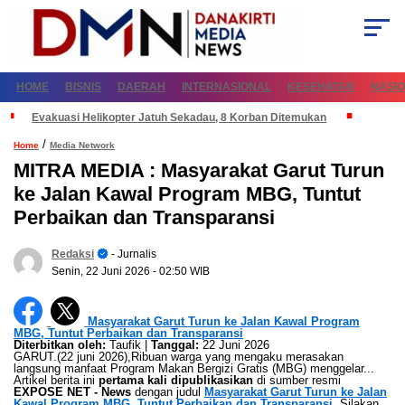
HOME
BISNIS
DAERAH
INTERNASIONAL
KESEHATAN
NASI
Evakuasi Helikopter Jatuh Sekadau, 8 Korban Ditemukan
/
Home
Media Network
MITRA MEDIA : Masyarakat Garut Turun
ke Jalan Kawal Program MBG, Tuntut
Perbaikan dan Transparansi
Redaksi
- Jurnalis
Senin, 22 Juni 2026
- 02:50 WIB
Masyarakat Garut Turun ke Jalan Kawal Program
MBG, Tuntut Perbaikan dan Transparansi
Diterbitkan oleh:
Taufik |
Tanggal:
22 Juni 2026
GARUT.(22 juni 2026),Ribuan warga yang mengaku merasakan
langsung manfaat Program Makan Bergizi Gratis (MBG) menggelar...
Artikel berita ini
pertama kali dipublikasikan
di sumber resmi
EXPOSE NET - News
dengan judul
Masyarakat Garut Turun ke Jalan
Kawal Program MBG, Tuntut Perbaikan dan Transparansi
. Silakan