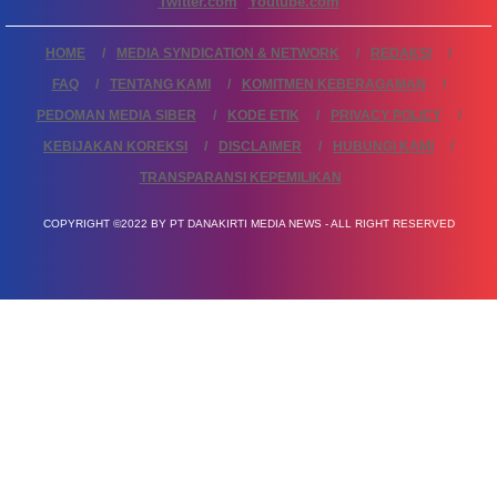
Twitter.com
Youtube.com
HOME
MEDIA SYNDICATION & NETWORK
REDAKSI
FAQ
TENTANG KAMI
KOMITMEN KEBERAGAMAN
PEDOMAN MEDIA SIBER
KODE ETIK
PRIVACY POLICY
KEBIJAKAN KOREKSI
DISCLAIMER
HUBUNGI KAMI
TRANSPARANSI KEPEMILIKAN
COPYRIGHT ©2022 BY PT DANAKIRTI MEDIA NEWS - ALL RIGHT RESERVED