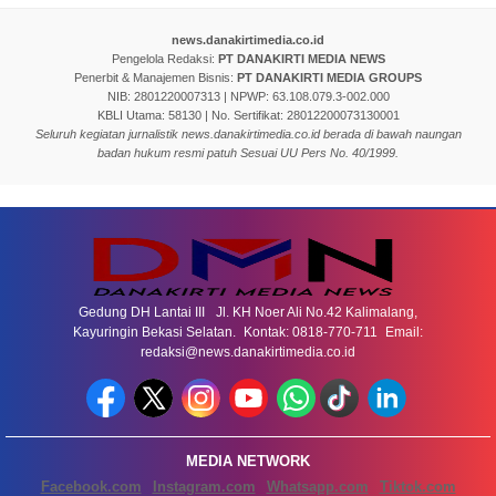
news.danakirtimedia.co.id
Pengelola Redaksi:
PT DANAKIRTI MEDIA NEWS
Penerbit & Manajemen Bisnis:
PT DANAKIRTI MEDIA GROUPS
NIB: 2801220007313 | NPWP: 63.108.079.3-002.000
KBLI Utama: 58130 | No. Sertifikat: 28012200073130001
Seluruh kegiatan jurnalistik news.danakirtimedia.co.id berada di bawah naungan
badan hukum resmi patuh Sesuai UU Pers No. 40/1999.
Gedung DH Lantai III Jl. KH Noer Ali No.42 Kalimalang,
Kayuringin Bekasi Selatan. Kontak: 0818-770-711 Email:
redaksi@news.danakirtimedia.co.id
MEDIA NETWORK
Facebook.com
Instagram.com
Whatsapp.com
Tiktok.com