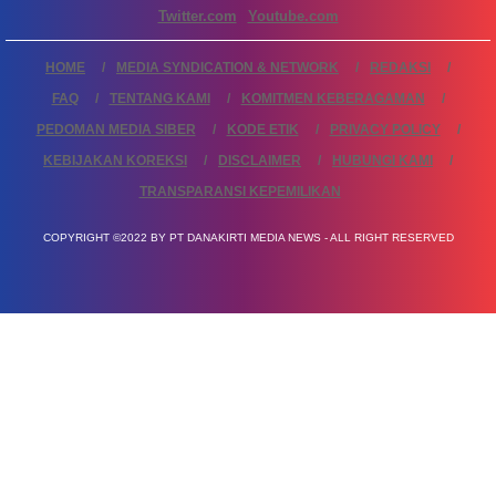
Twitter.com
Youtube.com
HOME
MEDIA SYNDICATION & NETWORK
REDAKSI
FAQ
TENTANG KAMI
KOMITMEN KEBERAGAMAN
PEDOMAN MEDIA SIBER
KODE ETIK
PRIVACY POLICY
KEBIJAKAN KOREKSI
DISCLAIMER
HUBUNGI KAMI
TRANSPARANSI KEPEMILIKAN
COPYRIGHT ©2022 BY PT DANAKIRTI MEDIA NEWS - ALL RIGHT RESERVED