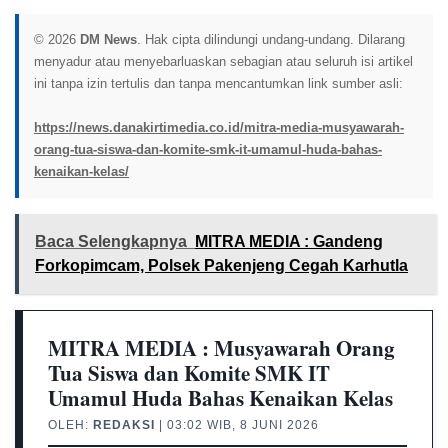
© 2026
DM News
. Hak cipta dilindungi undang-undang. Dilarang
menyadur atau menyebarluaskan sebagian atau seluruh isi artikel
ini tanpa izin tertulis dan tanpa mencantumkan link sumber asli:
https://news.danakirtimedia.co.id/mitra-media-musyawarah-
orang-tua-siswa-dan-komite-smk-it-umamul-huda-bahas-
kenaikan-kelas/
Baca Selengkapnya
MITRA MEDIA : Gandeng
Forkopimcam, Polsek Pakenjeng Cegah Karhutla
MITRA MEDIA : Musyawarah Orang
Tua Siswa dan Komite SMK IT
Umamul Huda Bahas Kenaikan Kelas
OLEH:
REDAKSI
| 03:02 WIB, 8 JUNI 2026