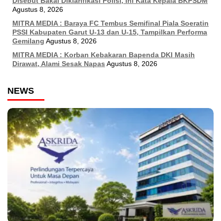
Disebut Bakal Diklarifikasi Polisi, Ini Kata Kepala BKPSDM
Agustus 8, 2026
MITRA MEDIA : Baraya FC Tembus Semifinal Piala Soeratin
PSSI Kabupaten Garut U-13 dan U-15, Tampilkan Performa
Gemilang
Agustus 8, 2026
MITRA MEDIA : Korban Kebakaran Bapenda DKI Masih
Dirawat, Alami Sesak Napas
Agustus 8, 2026
NEWS