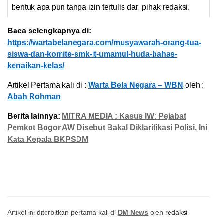
bentuk apa pun tanpa izin tertulis dari pihak redaksi.
Baca selengkapnya di:
https://wartabelanegara.com/musyawarah-orang-tua-
siswa-dan-komite-smk-it-umamul-huda-bahas-
kenaikan-kelas/
Artikel Pertama kali di :
Warta Bela Negara – WBN
oleh :
Abah Rohman
Berita lainnya:
MITRA MEDIA : Kasus IW: Pejabat
Pemkot Bogor AW Disebut Bakal Diklarifikasi Polisi, Ini
Kata Kepala BKPSDM
Artikel ini diterbitkan pertama kali di
DM News
oleh
redaksi