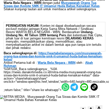
Warta Bela Negara - WBN
dengan judul
Musyawarah Orang Tua
Siswa dan Komite SMK IT Umamul Huda Bahas Kenaikan Kelas
.
Silakan kunjungi tautan asli untuk membaca artikel selengkapnya.
PERINGATAN HUKUM:
Konten ini dapat disebarluaskan secara
exclusif melalui jaringan Kerja Sama Mitra Network / Sindikasi
Resmi WARTA BELA NEGARA - WBN. Berdasarkan
Undang-
Undang No. 40 Tahun 1999 tentang Pers
dan ketentuan Hak Cipta,
pihak luar di luar jaringan kemitraan resmi
DILARANG KERAS
menyalin, mempublikasikan ulang, memodifikasi, atau
menyebarluaskan artikel ini dalam bentuk apa pun tanpa izin tertulis
dari pihak redaksi.
Baca selengkapnya di:
https://wartabelanegara.com/musyawarah-
orang-tua-siswa-dan-komite-smk-it-umamul-huda-bahas-kenaikan-
kelas/
Artikel Pertama kali di :
Warta Bela Negara - WBN
oleh :
Abah
Rohman
%0A%0A_Baca selengkapnya:_ %0A
https://news.danakirtimedia.co.id/mitra-media-musyawarah-orang-tua-
siswa-dan-komite-smk-it-umamul-huda-bahas-kenaikan-kelas/" data-
action="share/whatsapp/share"
onclick="window.open(this.href,'window','width=640,height=480,resizable,sc
;return false;" title="share ke whatsapp">
A