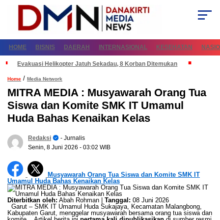
HOME
BISNIS
DAERAH
INTERNASIONAL
KESEHATAN
NASI
Evakuasi Helikopter Jatuh Sekadau, 8 Korban Ditemukan
/
Home
Media Network
MITRA MEDIA : Musyawarah Orang Tua
Siswa dan Komite SMK IT Umamul
Huda Bahas Kenaikan Kelas
Redaksi
- Jurnalis
Senin, 8 Juni 2026
- 03:02 WIB
Musyawarah Orang Tua Siswa dan Komite SMK IT
Umamul Huda Bahas Kenaikan Kelas
Diterbitkan oleh:
Abah Rohman |
Tanggal:
08 Juni 2026
Garut – SMK IT Umamul Huda Sukajaya, Kecamatan Malangbong,
Kabupaten Garut, menggelar musyawarah bersama orang tua siswa dan
komite... Artikel berita ini
pertama kali dipublikasikan
di sumber resmi