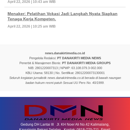
April 22, 2026 | 10:43 am WIB
Menaker: Pelatihan Vokasi Jadi Langkah Nyata Siapkan
Tenaga Kerja Kompeten.
April 22, 2026 | 10:25 am WIB
news.danakirtimedia.co.id
Pengelola Redaksi:
PT DANAKIRTI MEDIA NEWS
Penerbit & Manajemen Bisnis:
PT DANAKIRTI MEDIA GROUPS
NIB: 2801220007313 | NPWP: 63.108.079.3-002.000
KBLI Utama: 58130 | No. Sertifikat: 28012200073130001
Seluruh kegiatan jurnalistik news.danakirtimedia.co.id berada di bawah naungan
badan hukum resmi patuh Sesuai UU Pers No. 40/1999.
Gedung DH Lantai III Jl. KH Noer Ali No.42 Kalimalang,
Kayuringin Bekasi Selatan. Kontak: 0818-770-711 Email: