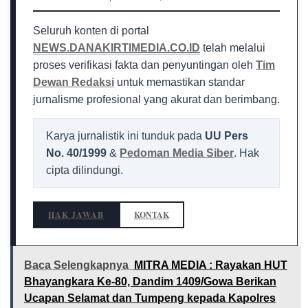
Seluruh konten di portal
NEWS.DANAKIRTIMEDIA.CO.ID
telah melalui
proses verifikasi fakta dan penyuntingan oleh
Tim
Dewan Redaksi
untuk memastikan standar
jurnalisme profesional yang akurat dan berimbang.
Karya jurnalistik ini tunduk pada
UU Pers
No. 40/1999
&
Pedoman Media Siber
. Hak
cipta dilindungi.
HAK JAWAB
KONTAK
Baca Selengkapnya
MITRA MEDIA : Rayakan HUT
Bhayangkara Ke-80, Dandim 1409/Gowa Berikan
Ucapan Selamat dan Tumpeng kepada Kapolres