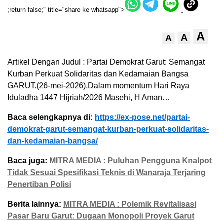
;return false;" title="share ke whatsapp">
A
A
A
Artikel Dengan Judul : Partai Demokrat Garut: Semangat
Kurban Perkuat Solidaritas dan Kedamaian Bangsa
GARUT.(26-mei-2026),Dalam momentum Hari Raya
Iduladha 1447 Hijriah/2026 Masehi, H Aman…
Baca selengkapnya di:
https://ex-pose.net/partai-
demokrat-garut-semangat-kurban-perkuat-solidaritas-
dan-kedamaian-bangsa/
Baca juga:
MITRA MEDIA : Puluhan Pengguna Knalpot
Tidak Sesuai Spesifikasi Teknis di Wanaraja Terjaring
Penertiban Polisi
Berita lainnya:
MITRA MEDIA : Polemik Revitalisasi
Pasar Baru Garut: Dugaan Monopoli Proyek Garut