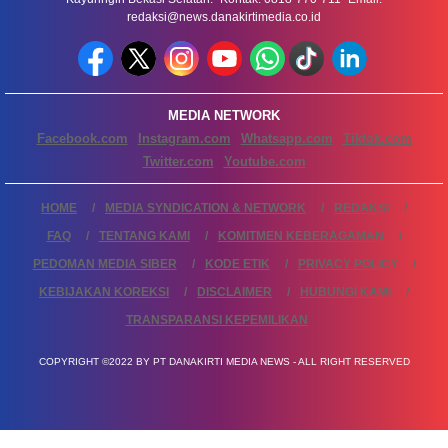
redaksi@news.danakirtimedia.co.id
MEDIA NETWORK
Facebook.com
Instagram.com
Whatsapp.com
Tiktok.com
Twitter.com
Youtube.com
HOME
MEDIA SYNDICATION & NETWORK
REDAKSI
FAQ
TENTANG KAMI
KOMITMEN KEBERAGAMAN
PEDOMAN MEDIA SIBER
KODE ETIK
PRIVACY POLICY
KEBIJAKAN KOREKSI
DISCLAIMER
HUBUNGI KAMI
TRANSPARANSI KEPEMILIKAN
COPYRIGHT ©2022 BY PT DANAKIRTI MEDIA NEWS - ALL RIGHT RESERVED