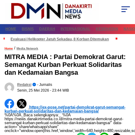
HOME
BISNIS
DAERAH
INTERNASIONAL
KESEHATAN
NASI
Evakuasi Helikopter Jatuh Sekadau, 8 Korban Ditemukan
/
Home
Media Network
MITRA MEDIA : Partai Demokrat Garut:
Semangat Kurban Perkuat Solidaritas
dan Kedamaian Bangsa
Redaksi
- Jurnalis
Senin, 25 Mei 2026
- 23:44 WIB
https://ex-pose.net/partai-demokrat-garut-semangat-
kurban-perkuat-solidaritas-dan-kedamaian-bangsa/
%0A%0A_Baca selengkapnya:_ %0A
https://news.danakirtimedia.co.id/mitra-media-partai-demokrat-garut-
semangat-kurban-perkuat-solidaritas-dan-kedamaian-bangsa/" data-
action="share/whatsapp/share"
onclick="window.open(this.href,'window','width=640,height=480,resizable,sc