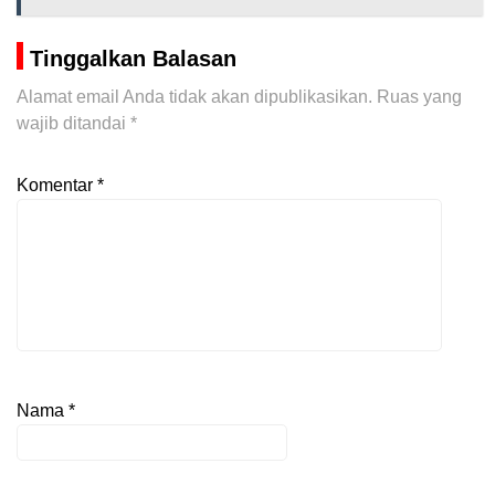
Tinggalkan Balasan
Alamat email Anda tidak akan dipublikasikan.
Ruas yang
wajib ditandai
*
Komentar
*
Nama
*