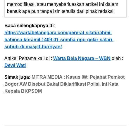
memodifikasi, atau menyebarluaskan artikel ini dalam
bentuk apa pun tanpa izin tertulis dari pihak redaksi.
Baca selengkapnya di:
https://wartabelanegara.com/pererat-silaturahmi-
babinsa-koramil-1409-01-somba-opu-gelar-safari-
subuh-di-masjid-hurriyan/
Artikel Pertama kali di :
Warta Bela Negara – WBN
oleh :
Dewi Wati
Simak juga:
MITRA MEDIA : Kasus IW: Pejabat Pemkot
Bogor AW Disebut Bakal Diklarifikasi Polisi, Ini Kata
Kepala BKPSDM