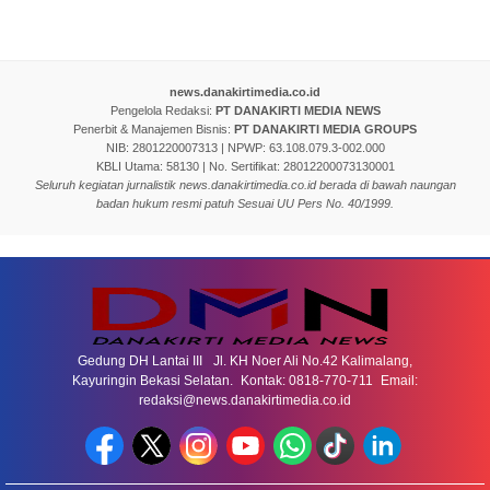
news.danakirtimedia.co.id
Pengelola Redaksi:
PT DANAKIRTI MEDIA NEWS
Penerbit & Manajemen Bisnis:
PT DANAKIRTI MEDIA GROUPS
NIB: 2801220007313 | NPWP: 63.108.079.3-002.000
KBLI Utama: 58130 | No. Sertifikat: 28012200073130001
Seluruh kegiatan jurnalistik news.danakirtimedia.co.id berada di bawah naungan
badan hukum resmi patuh Sesuai UU Pers No. 40/1999.
Gedung DH Lantai III Jl. KH Noer Ali No.42 Kalimalang,
Kayuringin Bekasi Selatan. Kontak: 0818-770-711 Email:
redaksi@news.danakirtimedia.co.id