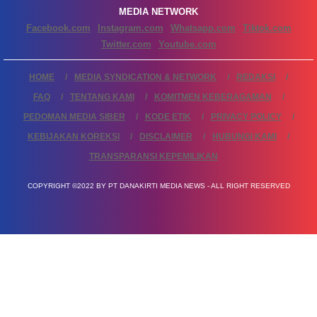
MEDIA NETWORK
Facebook.com
Instagram.com
Whatsapp.com
Tiktok.com
Twitter.com
Youtube.com
HOME
MEDIA SYNDICATION & NETWORK
REDAKSI
FAQ
TENTANG KAMI
KOMITMEN KEBERAGAMAN
PEDOMAN MEDIA SIBER
KODE ETIK
PRIVACY POLICY
KEBIJAKAN KOREKSI
DISCLAIMER
HUBUNGI KAMI
TRANSPARANSI KEPEMILIKAN
COPYRIGHT ©2022 BY PT DANAKIRTI MEDIA NEWS - ALL RIGHT RESERVED