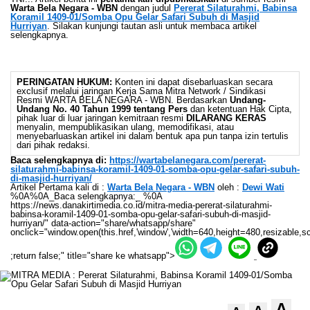
Warta Bela Negara - WBN
dengan judul
Pererat Silaturahmi, Babinsa
Koramil 1409-01/Somba Opu Gelar Safari Subuh di Masjid
Hurriyan
. Silakan kunjungi tautan asli untuk membaca artikel
selengkapnya.
PERINGATAN HUKUM:
Konten ini dapat disebarluaskan secara
exclusif melalui jaringan Kerja Sama Mitra Network / Sindikasi
Resmi WARTA BELA NEGARA - WBN. Berdasarkan
Undang-
Undang No. 40 Tahun 1999 tentang Pers
dan ketentuan Hak Cipta,
pihak luar di luar jaringan kemitraan resmi
DILARANG KERAS
menyalin, mempublikasikan ulang, memodifikasi, atau
menyebarluaskan artikel ini dalam bentuk apa pun tanpa izin tertulis
dari pihak redaksi.
Baca selengkapnya di:
https://wartabelanegara.com/pererat-
silaturahmi-babinsa-koramil-1409-01-somba-opu-gelar-safari-subuh-
di-masjid-hurriyan/
Artikel Pertama kali di :
Warta Bela Negara - WBN
oleh :
Dewi Wati
%0A%0A_Baca selengkapnya:_ %0A
https://news.danakirtimedia.co.id/mitra-media-pererat-silaturahmi-
babinsa-koramil-1409-01-somba-opu-gelar-safari-subuh-di-masjid-
hurriyan/" data-action="share/whatsapp/share"
onclick="window.open(this.href,'window','width=640,height=480,resizable,sc
;return false;" title="share ke whatsapp">
A