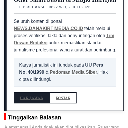
OLEH:
REDAKSI
| 08:22 WIB, 2 JULI 2026
Seluruh konten di portal
NEWS.DANAKIRTIMEDIA.CO.ID
telah melalui
proses verifikasi fakta dan penyuntingan oleh
Tim
Dewan Redaksi
untuk memastikan standar
jurnalisme profesional yang akurat dan berimbang.
Karya jurnalistik ini tunduk pada
UU Pers
No. 40/1999
&
Pedoman Media Siber
. Hak
cipta dilindungi.
HAK JAWAB
KONTAK
Tinggalkan Balasan
Alamat email Anda tidak akan dipublikasikan.
Ruas yang