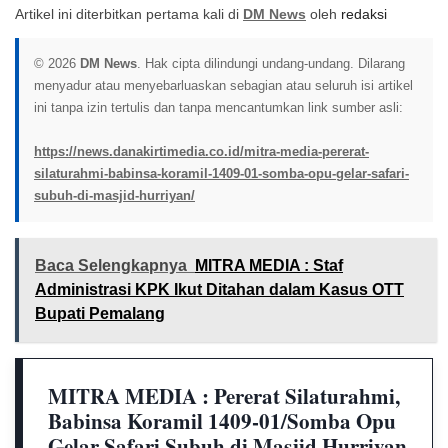
Artikel ini diterbitkan pertama kali di
DM News
oleh
redaksi
© 2026
DM News
. Hak cipta dilindungi undang-undang. Dilarang
menyadur atau menyebarluaskan sebagian atau seluruh isi artikel
ini tanpa izin tertulis dan tanpa mencantumkan link sumber asli:
https://news.danakirtimedia.co.id/mitra-media-pererat-
silaturahmi-babinsa-koramil-1409-01-somba-opu-gelar-safari-
subuh-di-masjid-hurriyan/
Baca Selengkapnya
MITRA MEDIA : Staf
Administrasi KPK Ikut Ditahan dalam Kasus OTT
Bupati Pemalang
MITRA MEDIA : Pererat Silaturahmi,
Babinsa Koramil 1409-01/Somba Opu
Gelar Safari Subuh di Masjid Hurriyan