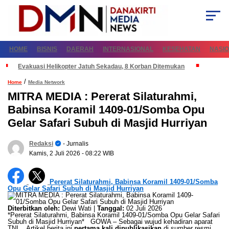
HOME
BISNIS
DAERAH
INTERNASIONAL
KESEHATAN
NASI
Evakuasi Helikopter Jatuh Sekadau, 8 Korban Ditemukan
/
Home
Media Network
MITRA MEDIA : Pererat Silaturahmi,
Babinsa Koramil 1409-01/Somba Opu
Gelar Safari Subuh di Masjid Hurriyan
Redaksi
- Jurnalis
Kamis, 2 Juli 2026
- 08:22 WIB
Pererat Silaturahmi, Babinsa Koramil 1409-01/Somba
Opu Gelar Safari Subuh di Masjid Hurriyan
Diterbitkan oleh:
Dewi Wati |
Tanggal:
02 Juli 2026
*Pererat Silaturahmi, Babinsa Koramil 1409-01/Somba Opu Gelar Safari
Subuh di Masjid Hurriyan* GOWA – Sebagai wujud kehadiran aparat
TNI... Artikel berita ini
pertama kali dipublikasikan
di sumber resmi