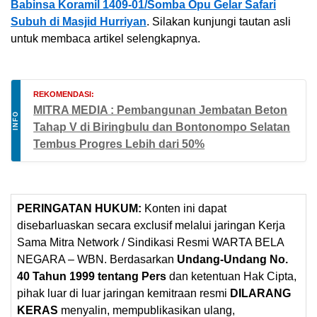
Babinsa Koramil 1409-01/Somba Opu Gelar Safari
Subuh di Masjid Hurriyan
. Silakan kunjungi tautan asli
untuk membaca artikel selengkapnya.
REKOMENDASI:
MITRA MEDIA : Pembangunan Jembatan Beton
INFO
Tahap V di Biringbulu dan Bontonompo Selatan
Tembus Progres Lebih dari 50%
PERINGATAN HUKUM:
Konten ini dapat
disebarluaskan secara exclusif melalui jaringan Kerja
Sama Mitra Network / Sindikasi Resmi WARTA BELA
NEGARA – WBN. Berdasarkan
Undang-Undang No.
40 Tahun 1999 tentang Pers
dan ketentuan Hak Cipta,
pihak luar di luar jaringan kemitraan resmi
DILARANG
KERAS
menyalin, mempublikasikan ulang,