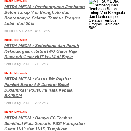
Media Network
MITRA MEDIA : Pembangunan Jembatan
Beton Tahap V di Biringbulu dan
Bontonompo Selatan Tembus Progres
Lebih dari 50%
Minggu, 9 Agu 2026 - 04:01 WIB
Media Network
MITRA MEDIA : Sederhana dan Penuh
Kekeluargaan, Ketua IWO Garut Raja
Risnandi Gelar HUT ke-14 di Egele
Sabtu, 8 Agu 2026 - 17:01 WIB
Media Network
MITRA MEDIA : Kasus IW: Pejabat
Pemkot Bogor AW Disebut Bakal
Diklarifikasi Polisi, Ini Kata Kepala
BKPSDM
Sabtu, 8 Agu 2026 - 12:32 WIB
Media Network
MITRA MEDIA : Baraya FC Tembus
Semifinal Piala Soeratin PSSI Kabupaten
Garut U-13 dan U-15, Tampilkan